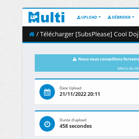
UPLOAD
DÉBRIDER
/ Télécharger [SubsPlease] Cool Doj
Nous vous conseillons forteme
Merci de dé
Date Upload
21/11/2022 20:11
Durée d'upload
458 secondes