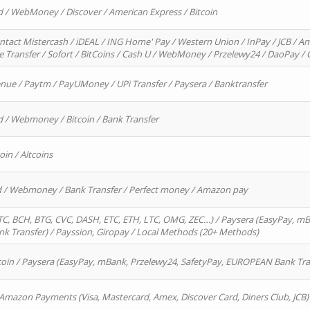
d / WebMoney / Discover / American Express / Bitcoin
ntact Mistercash / iDEAL / ING Home' Pay / Western Union / InPay / JCB / Am
re Transfer / Sofort / BitCoins / Cash U / WebMoney / Przelewy24 / DaoPay 
enue / Paytm / PayUMoney / UPi Transfer / Paysera / Banktransfer
d / Webmoney / Bitcoin / Bank Transfer
oin / Altcoins
rd / Webmoney / Bank Transfer / Perfect money / Amazon pay
, BCH, BTG, CVC, DASH, ETC, ETH, LTC, OMG, ZEC…) / Paysera (EasyPay, mB
 Transfer) / Payssion, Giropay / Local Methods (20+ Methods)
oin / Paysera (EasyPay, mBank, Przelewy24, SafetyPay, EUROPEAN Bank Transf
 Amazon Payments (Visa, Mastercard, Amex, Discover Card, Diners Club, JCB)