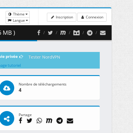
Thème
Inscription
Connexion
Langue
6 MB )
vie privée
Tester NordVPN
page tutoriel
Nombre de téléchargements
4
Partage