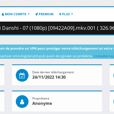
MON COMPTE
PREMIUM
PLUS
i Danshi - 07 (1080p) [09422A09].mkv.001 ( 326.9
nt de prendre un VPN pour protéger votre téléchargement et votre 
sactiver votre logiciel anti-pub avant de signaler un problème.
Consulter la 
Date dernier téléchargement
24/11/2022 14:30
Propriétaire
Anonyme