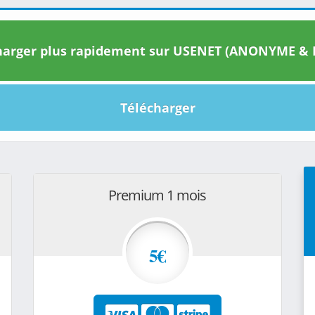
arger plus rapidement sur USENET (ANONYME & I
Télécharger
Premium 1 mois
5€