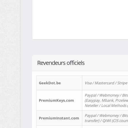
Revendeurs officiels
GeekDot.be
Visa / Mastercard / Stripe
Paypal / Webmoney / Bitc
PremiumKeys.com
(Easypay, Mbank, Przelewy2
Neteller / Local Methods
Paypal / Webmoney / Bitc
PremiumInstant.com
transfer) / QIWI (CIS coun