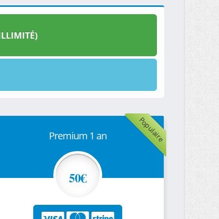
LLIMITÉ)
Populaire
Premium 1 an
50€