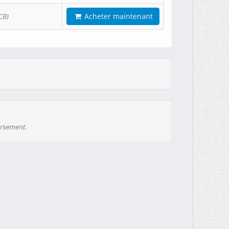
Acheter maintenant
CB)
ursement.