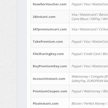
ResellerVoucher.com
Paypal / Visa / MasterCar
Visa / Mastercard / Banco
24instant.com
Carte Bleue / OKPay / Wi
247premiumcart.com
Visa / Mastercard / CCAv
TakePremium.com
Paypal / Visa / MasterCar
FileSharingKey.com
Paypal / Credit Card / Bitc
BuyPremiumKey.com
Paypal / Visa / Masterca
Webmoney / Coingate (BTC
AccountInstant.com
SafetyPay, EUROPEAN Bank
PremiumCoupon.com
Paypal / Webmoney / Bitc
PlusInstant.com
Bitcoin / Perfect Money /