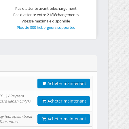
Pas d'attente avant téléchargement
Pas d'attente entre 2 téléchargements
Vitesse maximale disponible
Plus de 300 hébergeurs supportés
Acheter maintenant
EC…) / Paysera
Acheter maintenant
card (Japan Only) /
tPay (european bank
Acheter maintenant
/ Bancontact