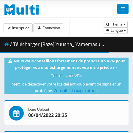
Thème
Inscription
Connexion
Langue
/ Télécharger [Raze] Yuusha_ Yamemasu - 01 x265 10bit 1080p 144fps.mkv.003 ( 415.69 MB )
Nous vous conseillons fortement de prendre un VPN pour
protéger votre téléchargement et votre vie privée
Tester NordVPN
Merci de désactiver votre logiciel anti-pub avant de signaler un
problème.
Consulter la page tutoriel
Date Upload
06/04/2022 20:25