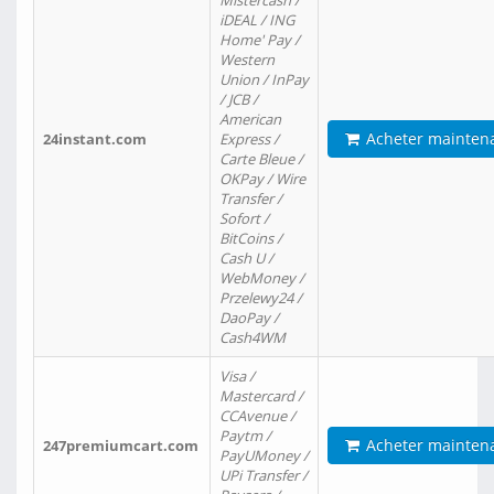
Mistercash /
iDEAL / ING
Home' Pay /
Western
Union / InPay
/ JCB /
American
Acheter mainten
24instant.com
Express /
Carte Bleue /
OKPay / Wire
Transfer /
Sofort /
BitCoins /
Cash U /
WebMoney /
Przelewy24 /
DaoPay /
Cash4WM
Visa /
Mastercard /
CCAvenue /
Paytm /
Acheter mainten
247premiumcart.com
PayUMoney /
UPi Transfer /