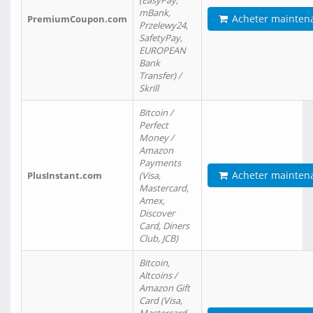
(EasyPay,
mBank,
Acheter mainten
PremiumCoupon.com
Przelewy24,
SafetyPay,
EUROPEAN
Bank
Transfer) /
Skrill
Bitcoin /
Perfect
Money /
Amazon
Payments
Acheter mainten
PlusInstant.com
(Visa,
Mastercard,
Amex,
Discover
Card, Diners
Club, JCB)
Bitcoin,
Altcoins /
Amazon Gift
Card (Visa,