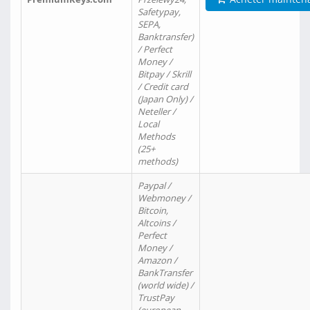
Safetypay,
SEPA,
Banktransfer)
/ Perfect
Money /
Bitpay / Skrill
/ Credit card
(Japan Only) /
Neteller /
Local
Methods
(25+
methods)
Paypal /
Webmoney /
Bitcoin,
Altcoins /
Perfect
Money /
Amazon /
BankTransfer
(world wide) /
TrustPay