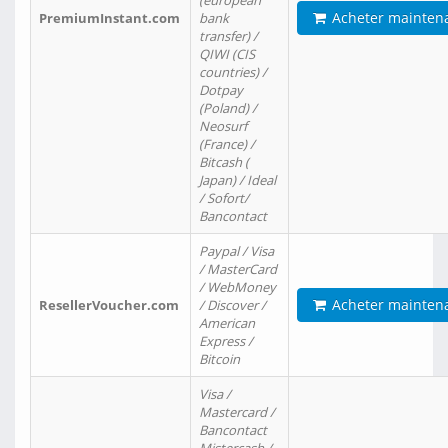
(european
Acheter mainten
PremiumInstant.com
bank
transfer) /
QIWI (CIS
countries) /
Dotpay
(Poland) /
Neosurf
(France) /
Bitcash (
Japan) / Ideal
/ Sofort/
Bancontact
Paypal / Visa
/ MasterCard
/ WebMoney
Acheter mainten
ResellerVoucher.com
/ Discover /
American
Express /
Bitcoin
Visa /
Mastercard /
Bancontact