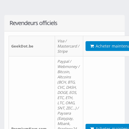
Revendeurs officiels
Visa /
Acheter mainten
GeekDot.be
Mastercard /
Stripe
Paypal /
Webmoney /
Bitcoin,
Altcoins
(BCH, BTG,
CVC, DASH,
DOGE, EOS,
ETC, ETH,
LTC, OMG,
SNT, ZEC…) /
Paysera
(Easypay,
Mbank,
Acheter mainten
PremiumKeys.com
Przelewy24,