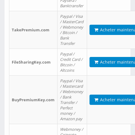
Paysera /
Banktransfer
Paypal / Visa
/ MasterCard
/ Webmoney
Acheter mainten
TakePremium.com
/ Bitcoin /
Bank
Transfer
Paypal /
Credit Card /
Acheter mainten
FileSharingKey.com
Bitcoin /
Altcoins
Paypal / Visa
/ Mastercard
/ Webmoney
/ Bank
Acheter mainten
BuyPremiumKey.com
Transfer /
Perfect
money /
Amazon pay
Webmoney /
Coingate