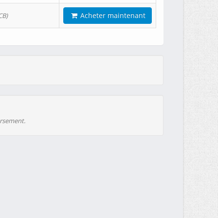
Acheter maintenant
CB)
ursement.