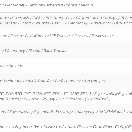
d / WebMoney / Discover / American Express / Bitcoin
ntact Mistercash / iDEAL / ING Home' Pay / Western Union / InPay / JCB / Am
re Transfer / Sofort / BitCoins / Cash U / WebMoney / Przelewy24 / DaoPay 
enue / Paytm / PayUMoney / UPi Transfer / Paysera / Banktransfer
d / Webmoney / Bitcoin / Bank Transfer
oin / Altcoins
rd / Webmoney / Bank Transfer / Perfect money / Amazon pay
, BCH, BTG, CVC, DASH, ETC, ETH, LTC, OMG, ZEC…) / Paysera (EasyPay, mB
 Transfer) / Payssion, Giropay / Local Methods (20+ Methods)
oin / Paysera (EasyPay, mBank, Przelewy24, SafetyPay, EUROPEAN Bank Transf
 Amazon Payments (Visa, Mastercard, Amex, Discover Card, Diners Club, JCB)