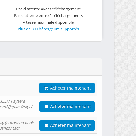
Pas d'attente avant téléchargement
Pas d'attente entre 2 téléchargements
Vitesse maximale disponible
Plus de 300 hébergeurs supportés
Acheter maintenant
EC…) / Paysera
Acheter maintenant
card (Japan Only) /
tPay (european bank
Acheter maintenant
/ Bancontact