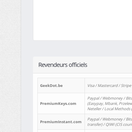
Revendeurs officiels
GeekDot.be
Visa / Mastercard / Stripe
Paypal / Webmoney / Bitc
PremiumKeys.com
(Easypay, Mbank, Przelewy2
Neteller / Local Methods
Paypal / Webmoney / Bitc
PremiumInstant.com
transfer) / QIWI (CIS coun