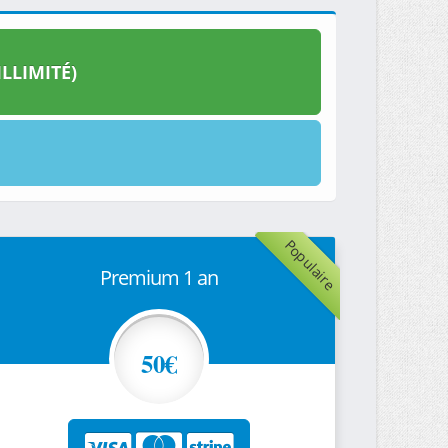
LLIMITÉ)
Populaire
Premium 1 an
50€