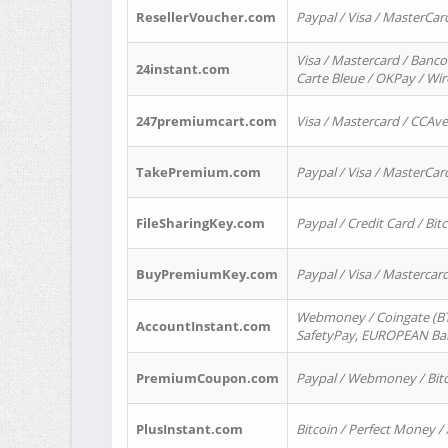
ResellerVoucher.com
Paypal / Visa / MasterCar
Visa / Mastercard / Banco
24instant.com
Carte Bleue / OKPay / Wi
247premiumcart.com
Visa / Mastercard / CCAv
TakePremium.com
Paypal / Visa / MasterCar
FileSharingKey.com
Paypal / Credit Card / Bitc
BuyPremiumKey.com
Paypal / Visa / Masterca
Webmoney / Coingate (BTC
AccountInstant.com
SafetyPay, EUROPEAN Bank
PremiumCoupon.com
Paypal / Webmoney / Bitc
PlusInstant.com
Bitcoin / Perfect Money /