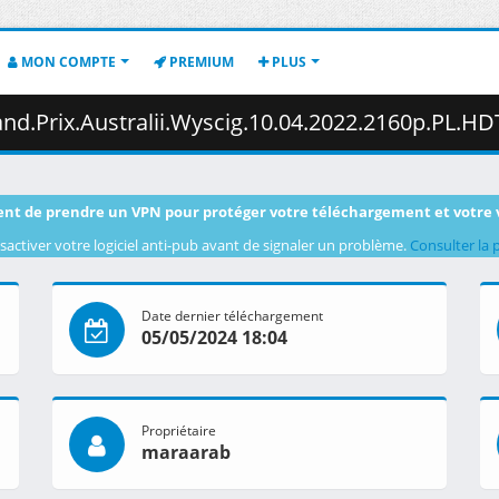
MON COMPTE
PREMIUM
PLUS
.Australii.Wyscig.10.04.2022.2160p.PL.HDTV.maraarab.ts (
nt de prendre un VPN pour protéger votre téléchargement et votre 
sactiver votre logiciel anti-pub avant de signaler un problème.
Consulter la 
Date dernier téléchargement
05/05/2024 18:04
Propriétaire
maraarab