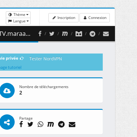
Thème
Inscription
Connexion
Langue
 17.03 GB )
vie privée
Tester NordVPN
page tutoriel
Nombre de téléchargements
2
Partage