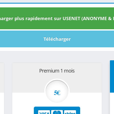
arger plus rapidement sur USENET (ANONYME & I
Télécharger
Premium 1 mois
5€