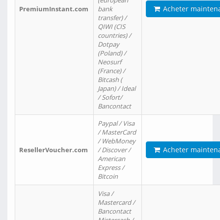
(european
Acheter mainten
PremiumInstant.com
bank
transfer) /
QIWI (CIS
countries) /
Dotpay
(Poland) /
Neosurf
(France) /
Bitcash (
Japan) / Ideal
/ Sofort/
Bancontact
Paypal / Visa
/ MasterCard
/ WebMoney
Acheter mainten
ResellerVoucher.com
/ Discover /
American
Express /
Bitcoin
Visa /
Mastercard /
Bancontact