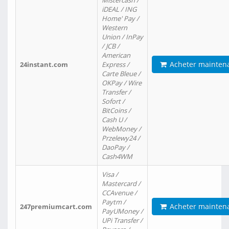
Mistercash /
iDEAL / ING
Home' Pay /
Western
Union / InPay
/ JCB /
American
Acheter mainten
24instant.com
Express /
Carte Bleue /
OKPay / Wire
Transfer /
Sofort /
BitCoins /
Cash U /
WebMoney /
Przelewy24 /
DaoPay /
Cash4WM
Visa /
Mastercard /
CCAvenue /
Paytm /
Acheter mainten
247premiumcart.com
PayUMoney /
UPi Transfer /