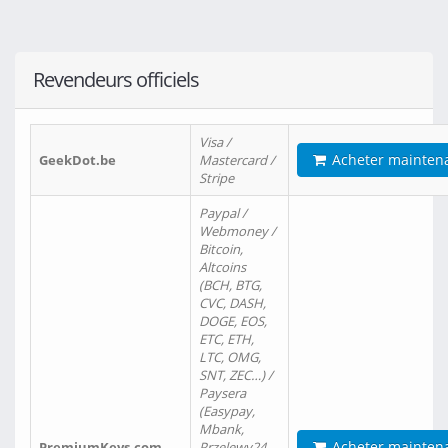
Revendeurs officiels
Visa /
Acheter mainten
GeekDot.be
Mastercard /
Stripe
Paypal /
Webmoney /
Bitcoin,
Altcoins
(BCH, BTG,
CVC, DASH,
DOGE, EOS,
ETC, ETH,
LTC, OMG,
SNT, ZEC…) /
Paysera
(Easypay,
Mbank,
Acheter mainten
PremiumKeys.com
Przelewy24,