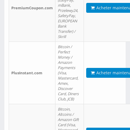
(EasyPay,
mBank,
Acheter mainten
PremiumCoupon.com
Przelewy24,
SafetyPay,
EUROPEAN
Bank
Transfer) /
Skrill
Bitcoin /
Perfect
Money /
Amazon
Payments
Acheter mainten
PlusInstant.com
(Visa,
Mastercard,
Amex,
Discover
Card, Diners
Club, JCB)
Bitcoin,
Altcoins /
Amazon Gift
Card (Visa,