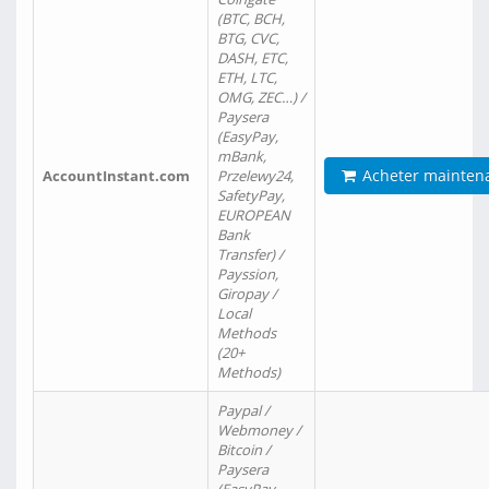
(BTC, BCH,
BTG, CVC,
DASH, ETC,
ETH, LTC,
OMG, ZEC…) /
Paysera
(EasyPay,
mBank,
Acheter mainten
AccountInstant.com
Przelewy24,
SafetyPay,
EUROPEAN
Bank
Transfer) /
Payssion,
Giropay /
Local
Methods
(20+
Methods)
Paypal /
Webmoney /
Bitcoin /
Paysera