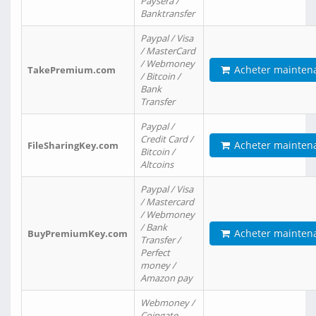
Paysera /
Banktransfer
Paypal / Visa
/ MasterCard
/ Webmoney
Acheter mainten
TakePremium.com
/ Bitcoin /
Bank
Transfer
Paypal /
Credit Card /
Acheter mainten
FileSharingKey.com
Bitcoin /
Altcoins
Paypal / Visa
/ Mastercard
/ Webmoney
/ Bank
Acheter mainten
BuyPremiumKey.com
Transfer /
Perfect
money /
Amazon pay
Webmoney /
Coingate