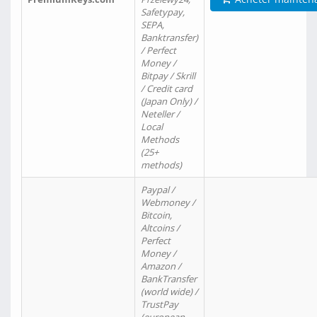
Safetypay,
SEPA,
Banktransfer)
/ Perfect
Money /
Bitpay / Skrill
/ Credit card
(Japan Only) /
Neteller /
Local
Methods
(25+
methods)
Paypal /
Webmoney /
Bitcoin,
Altcoins /
Perfect
Money /
Amazon /
BankTransfer
(world wide) /
TrustPay