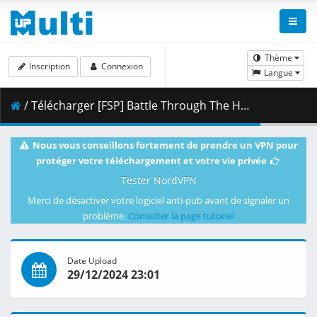
Thème
Inscription
Connexion
Langue
/ Télécharger [FSP] Battle Through The Heavens NF - 127 [4K] [173902EB].mkv.003 ( 415.63 MB )
Nous vous conseillons fortement de prendre un VPN pour
protéger votre téléchargement et votre vie privée
Tester NordVPN
Merci de désactiver votre logiciel anti-pub avant de signaler un
problème.
Consulter la page tutoriel
Date Upload
29/12/2024 23:01