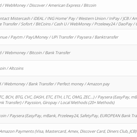
d / WebMoney / Discover / American Express / Bitcoin
ntact Mistercash / iDEAL / ING Home' Pay / Western Union / InPay / JCB / Am
re Transfer / Sofort / BitCoins / Cash U / WebMoney / Przelewy24 / DaoPay 
enue / Paytm / PayUMoney / UPi Transfer / Paysera / Banktransfer
d / Webmoney / Bitcoin / Bank Transfer
oin / Altcoins
rd / Webmoney / Bank Transfer / Perfect money / Amazon pay
, BCH, BTG, CVC, DASH, ETC, ETH, LTC, OMG, ZEC…) / Paysera (EasyPay, mB
 Transfer) / Payssion, Giropay / Local Methods (20+ Methods)
oin / Paysera (EasyPay, mBank, Przelewy24, SafetyPay, EUROPEAN Bank Transf
 Amazon Payments (Visa, Mastercard, Amex, Discover Card, Diners Club, JCB)