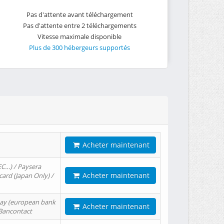
Pas d'attente avant téléchargement
Pas d'attente entre 2 téléchargements
Vitesse maximale disponible
Plus de 300 hébergeurs supportés
Acheter maintenant
EC…) / Paysera
Acheter maintenant
card (Japan Only) /
tPay (european bank
Acheter maintenant
/ Bancontact