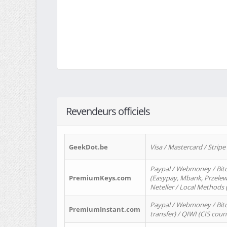
Revendeurs officiels
GeekDot.be
Visa / Mastercard / Stripe
Paypal / Webmoney / Bitc
PremiumKeys.com
(Easypay, Mbank, Przelewy2
Neteller / Local Methods
Paypal / Webmoney / Bitc
PremiumInstant.com
transfer) / QIWI (CIS coun