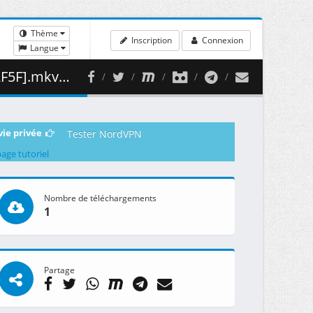
Thème
Inscription
Connexion
Langue
349.10 MB )
vie privée
Tester NordVPN
page tutoriel
Nombre de téléchargements
1
Partage