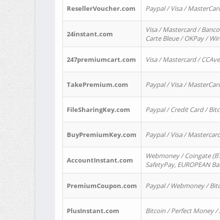
ResellerVoucher.com
Paypal / Visa / MasterCar
Visa / Mastercard / Banco
24instant.com
Carte Bleue / OKPay / Wi
247premiumcart.com
Visa / Mastercard / CCAv
TakePremium.com
Paypal / Visa / MasterCar
FileSharingKey.com
Paypal / Credit Card / Bitc
BuyPremiumKey.com
Paypal / Visa / Masterca
Webmoney / Coingate (BTC
AccountInstant.com
SafetyPay, EUROPEAN Bank
PremiumCoupon.com
Paypal / Webmoney / Bitc
PlusInstant.com
Bitcoin / Perfect Money /