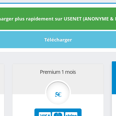
arger plus rapidement sur USENET (ANONYME & I
Télécharger
Premium 1 mois
5€