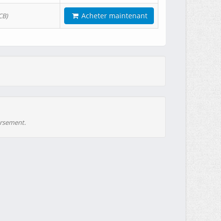
Acheter maintenant
CB)
ursement.