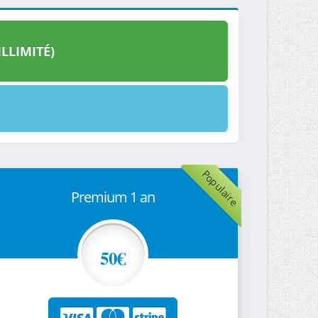
LLIMITÉ)
Populaire
Premium 1 an
50€