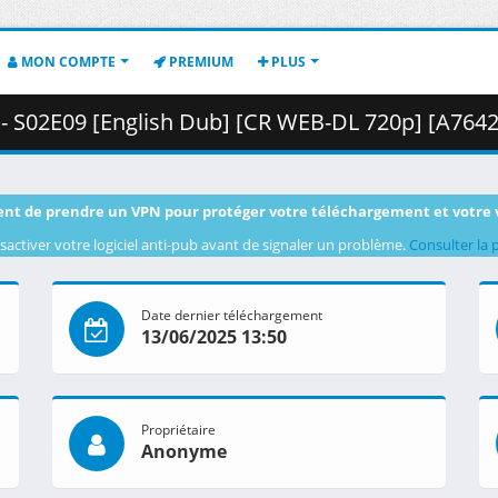
MON COMPTE
PREMIUM
PLUS
E09 [English Dub] [CR WEB-DL 720p] [A7642F5F].mkv.002 ( 
nt de prendre un VPN pour protéger votre téléchargement et votre 
sactiver votre logiciel anti-pub avant de signaler un problème.
Consulter la 
Date dernier téléchargement
13/06/2025 13:50
Propriétaire
Anonyme