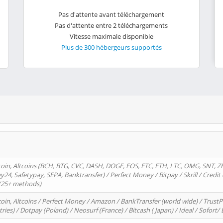
Pas d'attente avant téléchargement
Pas d'attente entre 2 téléchargements
Vitesse maximale disponible
Plus de 300 hébergeurs supportés
oin, Altcoins (BCH, BTG, CVC, DASH, DOGE, EOS, ETC, ETH, LTC, OMG, SNT, Z
4, Safetypay, SEPA, Banktransfer) / Perfect Money / Bitpay / Skrill / Credit 
 (25+ methods)
oin, Altcoins / Perfect Money / Amazon / BankTransfer (world wide) / Trus
tries) / Dotpay (Poland) / Neosurf (France) / Bitcash ( Japan) / Ideal / Sofort