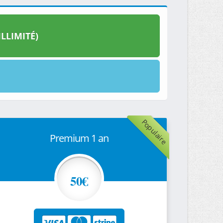
LLIMITÉ)
Populaire
Premium 1 an
50€