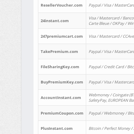
ResellerVoucher.com
Paypal / Visa / MasterCar
Visa / Mastercard / Banco
24instant.com
Carte Bleue / OKPay / Wi
247premiumcart.com
Visa / Mastercard / CCAv
TakePremium.com
Paypal / Visa / MasterCar
FileSharingKey.com
Paypal / Credit Card / Bitc
BuyPremiumKey.com
Paypal / Visa / Masterca
Webmoney / Coingate (BTC
AccountInstant.com
SafetyPay, EUROPEAN Bank
PremiumCoupon.com
Paypal / Webmoney / Bitc
PlusInstant.com
Bitcoin / Perfect Money /