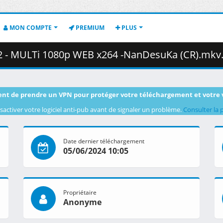
MON COMPTE
PREMIUM
PLUS
 MULTi 1080p WEB x264 -NanDesuKa (CR).mkv.001 ( 3
nt de prendre un VPN pour protéger votre téléchargement et votre 
sactiver votre logiciel anti-pub avant de signaler un problème.
Consulter la 
Date dernier téléchargement
05/06/2024 10:05
Propriétaire
Anonyme