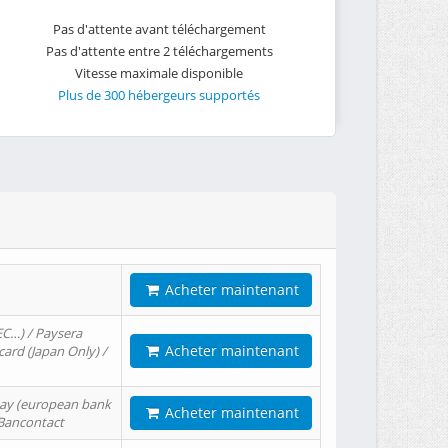
Pas d'attente avant téléchargement
Pas d'attente entre 2 téléchargements
Vitesse maximale disponible
Plus de 300 hébergeurs supportés
Acheter maintenant
EC…) / Paysera
Acheter maintenant
card (Japan Only) /
tPay (european bank
Acheter maintenant
/ Bancontact