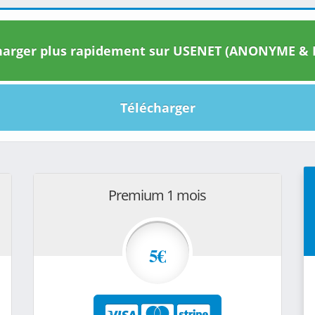
arger plus rapidement sur USENET (ANONYME & I
Télécharger
Premium 1 mois
5€