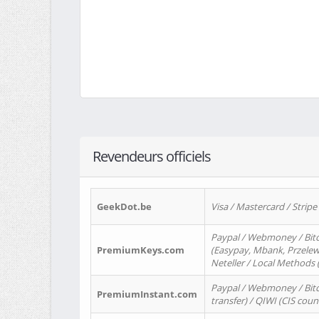
Revendeurs officiels
GeekDot.be
Visa / Mastercard / Stripe
Paypal / Webmoney / Bitc
PremiumKeys.com
(Easypay, Mbank, Przelewy2
Neteller / Local Methods
Paypal / Webmoney / Bitc
PremiumInstant.com
transfer) / QIWI (CIS coun