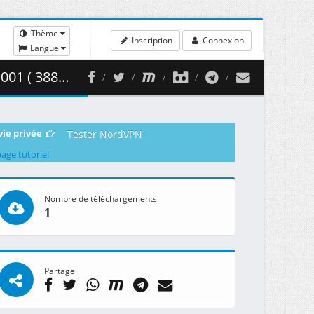
Thème
Inscription
Connexion
Langue
88.17 MB )
vie privée
Tester NordVPN
page tutoriel
Nombre de téléchargements
1
Partage