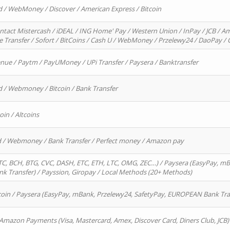
d / WebMoney / Discover / American Express / Bitcoin
ntact Mistercash / iDEAL / ING Home' Pay / Western Union / InPay / JCB / Am
re Transfer / Sofort / BitCoins / Cash U / WebMoney / Przelewy24 / DaoPay 
enue / Paytm / PayUMoney / UPi Transfer / Paysera / Banktransfer
d / Webmoney / Bitcoin / Bank Transfer
oin / Altcoins
rd / Webmoney / Bank Transfer / Perfect money / Amazon pay
, BCH, BTG, CVC, DASH, ETC, ETH, LTC, OMG, ZEC…) / Paysera (EasyPay, mB
 Transfer) / Payssion, Giropay / Local Methods (20+ Methods)
oin / Paysera (EasyPay, mBank, Przelewy24, SafetyPay, EUROPEAN Bank Transf
 Amazon Payments (Visa, Mastercard, Amex, Discover Card, Diners Club, JCB)