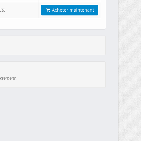
Acheter maintenant
CB)
ursement.