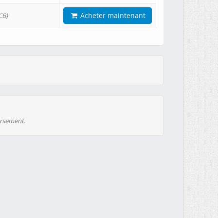
Acheter maintenant
CB)
ursement.