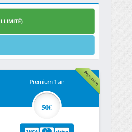
LLIMITÉ)
Populaire
Premium 1 an
50€