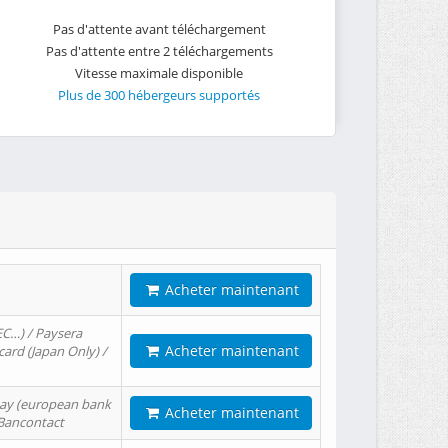
Pas d'attente avant téléchargement
Pas d'attente entre 2 téléchargements
Vitesse maximale disponible
Plus de 300 hébergeurs supportés
Acheter maintenant
EC…) / Paysera
Acheter maintenant
card (Japan Only) /
tPay (european bank
Acheter maintenant
/ Bancontact