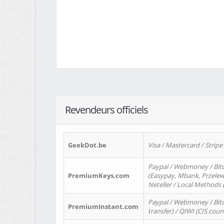
Revendeurs officiels
GeekDot.be
Visa / Mastercard / Stripe
Paypal / Webmoney / Bitc
PremiumKeys.com
(Easypay, Mbank, Przelewy2
Neteller / Local Methods
Paypal / Webmoney / Bitc
PremiumInstant.com
transfer) / QIWI (CIS coun