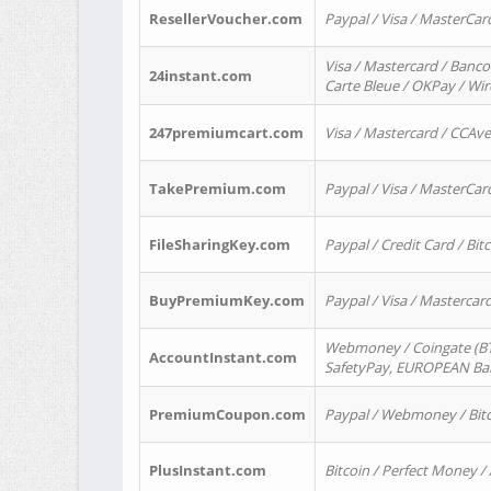
ResellerVoucher.com
Paypal / Visa / MasterCar
Visa / Mastercard / Banco
24instant.com
Carte Bleue / OKPay / Wi
247premiumcart.com
Visa / Mastercard / CCAv
TakePremium.com
Paypal / Visa / MasterCar
FileSharingKey.com
Paypal / Credit Card / Bitc
BuyPremiumKey.com
Paypal / Visa / Masterca
Webmoney / Coingate (BTC
AccountInstant.com
SafetyPay, EUROPEAN Bank
PremiumCoupon.com
Paypal / Webmoney / Bitc
PlusInstant.com
Bitcoin / Perfect Money /