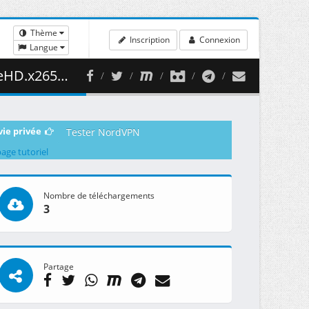
Thème
Inscription
Connexion
Langue
 343.76 MB )
vie privée
Tester NordVPN
page tutoriel
Nombre de téléchargements
3
Partage