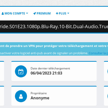
MON COMPTE
PREMIUM
PLUS
3.1080p.Blu-Ray.10-Bit.Dual-Audio.TrueHD.x265-iAHD.mkv.002 (
nt de prendre un VPN pour protéger votre téléchargement et votre 
sactiver votre logiciel anti-pub avant de signaler un problème.
Consulter la 
Date dernier téléchargement
06/04/2023 21:03
Propriétaire
Anonyme