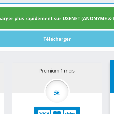
arger plus rapidement sur USENET (ANONYME & I
Télécharger
Premium 1 mois
5€