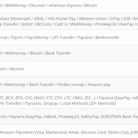
d / WebMoney / Discover / American Express / Bitcoin
ntact Mistercash / iDEAL / ING Home' Pay / Western Union / InPay / JCB / Am
re Transfer / Sofort / BitCoins / Cash U / WebMoney / Przelewy24 / DaoPay 
enue / Paytm / PayUMoney / UPi Transfer / Paysera / Banktransfer
d / Webmoney / Bitcoin / Bank Transfer
oin / Altcoins
rd / Webmoney / Bank Transfer / Perfect money / Amazon pay
, BCH, BTG, CVC, DASH, ETC, ETH, LTC, OMG, ZEC…) / Paysera (EasyPay, mB
 Transfer) / Payssion, Giropay / Local Methods (20+ Methods)
oin / Paysera (EasyPay, mBank, Przelewy24, SafetyPay, EUROPEAN Bank Transf
 Amazon Payments (Visa, Mastercard, Amex, Discover Card, Diners Club, JCB)