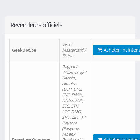
Revendeurs officiels
Visa /
Acheter mainten
GeekDot.be
Mastercard /
Stripe
Paypal /
Webmoney /
Bitcoin,
Altcoins
(BCH, BTG,
CVC, DASH,
DOGE, EOS,
ETC, ETH,
LTC, OMG,
SNT, ZEC…) /
Paysera
(Easypay,
Mbank,
Acheter mainten
PremiumKeys.com
Przelewy24,