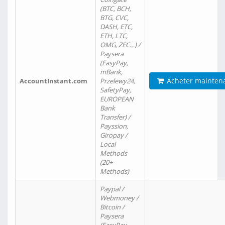
(BTC, BCH,
BTG, CVC,
DASH, ETC,
ETH, LTC,
OMG, ZEC…) /
Paysera
(EasyPay,
mBank,
Acheter mainten
AccountInstant.com
Przelewy24,
SafetyPay,
EUROPEAN
Bank
Transfer) /
Payssion,
Giropay /
Local
Methods
(20+
Methods)
Paypal /
Webmoney /
Bitcoin /
Paysera