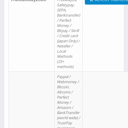
Safetypay,
SEPA,
Banktransfer)
/ Perfect
Money /
Bitpay / Skrill
/ Credit card
(Japan Only) /
Neteller /
Local
Methods
(25+
methods)
Paypal /
Webmoney /
Bitcoin,
Altcoins /
Perfect
Money /
Amazon /
BankTransfer
(world wide) /
TrustPay