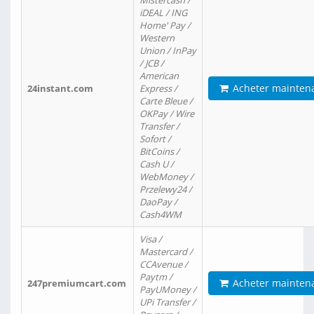
Mistercash /
iDEAL / ING
Home' Pay /
Western
Union / InPay
/ JCB /
American
Acheter mainten
24instant.com
Express /
Carte Bleue /
OKPay / Wire
Transfer /
Sofort /
BitCoins /
Cash U /
WebMoney /
Przelewy24 /
DaoPay /
Cash4WM
Visa /
Mastercard /
CCAvenue /
Paytm /
Acheter mainten
247premiumcart.com
PayUMoney /
UPi Transfer /