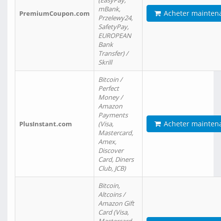
(EasyPay,
mBank,
Acheter mainten
PremiumCoupon.com
Przelewy24,
SafetyPay,
EUROPEAN
Bank
Transfer) /
Skrill
Bitcoin /
Perfect
Money /
Amazon
Payments
Acheter mainten
PlusInstant.com
(Visa,
Mastercard,
Amex,
Discover
Card, Diners
Club, JCB)
Bitcoin,
Altcoins /
Amazon Gift
Card (Visa,