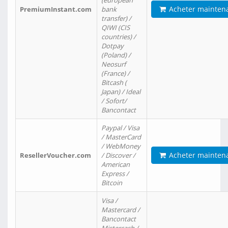
(european
Acheter mainten
PremiumInstant.com
bank
transfer) /
QIWI (CIS
countries) /
Dotpay
(Poland) /
Neosurf
(France) /
Bitcash (
Japan) / Ideal
/ Sofort/
Bancontact
Paypal / Visa
/ MasterCard
/ WebMoney
Acheter mainten
ResellerVoucher.com
/ Discover /
American
Express /
Bitcoin
Visa /
Mastercard /
Bancontact