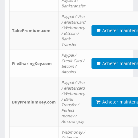
Paysera /
Banktransfer
Paypal / Visa
/ MasterCard
/ Webmoney
Acheter mainten
TakePremium.com
/ Bitcoin /
Bank
Transfer
Paypal /
Credit Card /
Acheter mainten
FileSharingKey.com
Bitcoin /
Altcoins
Paypal / Visa
/ Mastercard
/ Webmoney
/ Bank
Acheter mainten
BuyPremiumKey.com
Transfer /
Perfect
money /
Amazon pay
Webmoney /
Coingate