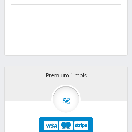
Premium 1 mois
5€