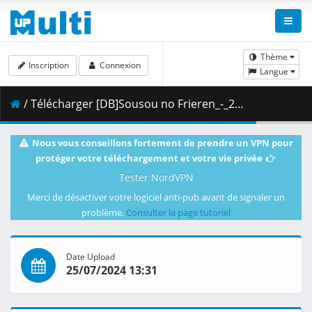
Thème
Inscription
Connexion
Langue
/ Télécharger [DB]Sousou no Frieren_-_26_(Dual Audio_10bit_BD1080p_x265).mkv.002 ( 353.02 MB )
Nous vous conseillons fortement de prendre un VPN pour
protéger votre téléchargement et votre vie privée
Tester NordVPN
Merci de désactiver votre logiciel anti-pub avant de signaler un
problème.
Consulter la page tutoriel
Date Upload
25/07/2024 13:31