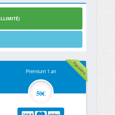
LLIMITÉ)
Populaire
Premium 1 an
50€