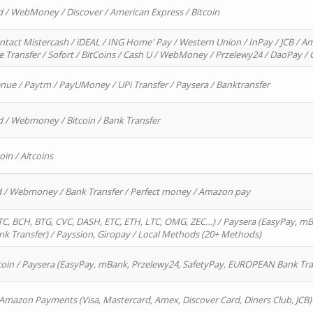
d / WebMoney / Discover / American Express / Bitcoin
ntact Mistercash / iDEAL / ING Home' Pay / Western Union / InPay / JCB / Am
re Transfer / Sofort / BitCoins / Cash U / WebMoney / Przelewy24 / DaoPay 
enue / Paytm / PayUMoney / UPi Transfer / Paysera / Banktransfer
d / Webmoney / Bitcoin / Bank Transfer
oin / Altcoins
rd / Webmoney / Bank Transfer / Perfect money / Amazon pay
, BCH, BTG, CVC, DASH, ETC, ETH, LTC, OMG, ZEC…) / Paysera (EasyPay, mB
 Transfer) / Payssion, Giropay / Local Methods (20+ Methods)
oin / Paysera (EasyPay, mBank, Przelewy24, SafetyPay, EUROPEAN Bank Transf
 Amazon Payments (Visa, Mastercard, Amex, Discover Card, Diners Club, JCB)