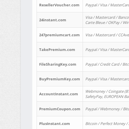
ResellerVoucher.com
Paypal / Visa / MasterCar
Visa / Mastercard / Banco
24instant.com
Carte Bleue / OKPay / Wi
247premiumcart.com
Visa / Mastercard / CCAv
TakePremium.com
Paypal / Visa / MasterCar
FileSharingKey.com
Paypal / Credit Card / Bitc
BuyPremiumKey.com
Paypal / Visa / Masterca
Webmoney / Coingate (BTC
AccountInstant.com
SafetyPay, EUROPEAN Bank
PremiumCoupon.com
Paypal / Webmoney / Bitc
PlusInstant.com
Bitcoin / Perfect Money /