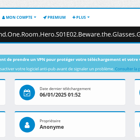
MON COMPTE
PREMIUM
PLUS
e.the.Glasses.Girl.Broadcast.Subtitled.1080p.AMZN.WEB-DL.DDP2.0.H.264.DUAL-VARYG.mkv.0
nt de prendre un VPN pour protéger votre téléchargement et votre 
sactiver votre logiciel anti-pub avant de signaler un problème.
Consulter la 
Date dernier téléchargement
06/01/2025 01:52
Propriétaire
Anonyme