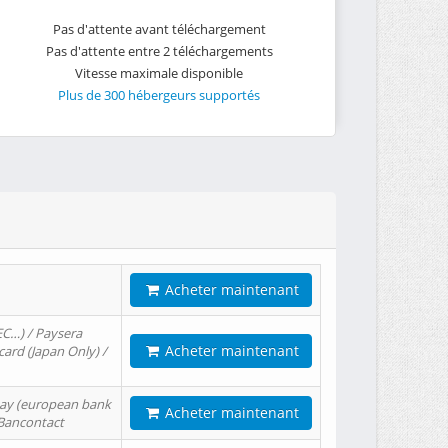
Pas d'attente avant téléchargement
Pas d'attente entre 2 téléchargements
Vitesse maximale disponible
Plus de 300 hébergeurs supportés
Acheter maintenant
EC…) / Paysera
Acheter maintenant
card (Japan Only) /
tPay (european bank
Acheter maintenant
/ Bancontact