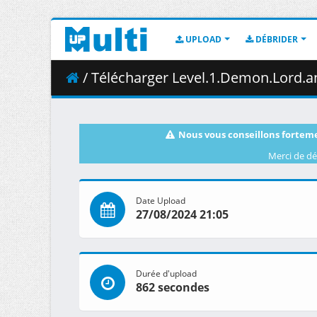
UPLOAD
DÉBRIDER
/ Télécharger Level.1.Demon.Lord.and.One.Room.Hero.S01E02.Bewar
Nous vous conseillons forteme
Merci de dé
Date Upload
27/08/2024 21:05
Durée d'upload
862 secondes