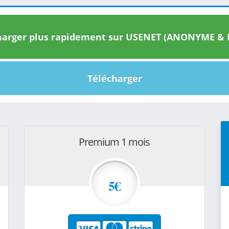
arger plus rapidement sur USENET (ANONYME & I
Télécharger
Premium 1 mois
5€