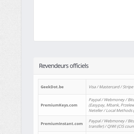
Revendeurs officiels
GeekDot.be
Visa / Mastercard / Stripe
Paypal / Webmoney / Bitc
PremiumKeys.com
(Easypay, Mbank, Przelewy2
Neteller / Local Methods
Paypal / Webmoney / Bitc
PremiumInstant.com
transfer) / QIWI (CIS coun