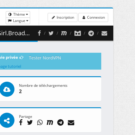
Thème
Inscription
Connexion
Langue
02 ( 475.38 MB )
vie privée
Tester NordVPN
page tutoriel
Nombre de téléchargements
2
Partage