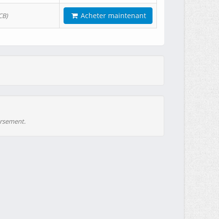
Acheter maintenant
CB)
ursement.