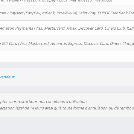
 Transfer) / Payssion, Giropay / Local Methods (20+ Methods)
oin / Paysera (EasyPay, mBank, Przelewy24, SafetyPay, EUROPEAN Bank Transf
 Amazon Payments (Visa, Mastercard, Amex, Discover Card, Diners Club, JCB)
 Gift Card (Visa, Mastercard, American Express, Discover Card, Diners Club, J
evendeur
ter sans restrictions nos conditions d'utilisation.
ractation légal de 14 jours ainsi qu'à toute forme d'annulation ou de rembo