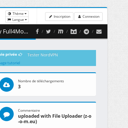
Thème
Inscription
Connexion
Langue
( 2.01 GB )
vie privée
Tester NordVPN
page tutoriel
Nombre de téléchargements
3
Commentaire
uploaded with File Uploader (z-o
-o-m.eu)