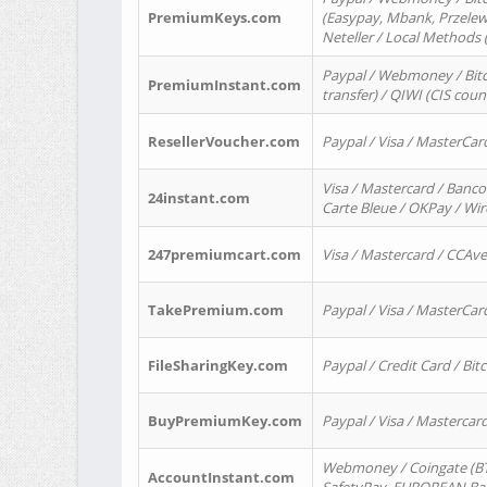
PremiumKeys.com
(Easypay, Mbank, Przelewy2
Neteller / Local Methods
Paypal / Webmoney / Bitc
PremiumInstant.com
transfer) / QIWI (CIS coun
ResellerVoucher.com
Paypal / Visa / MasterCar
Visa / Mastercard / Banco
24instant.com
Carte Bleue / OKPay / Wi
247premiumcart.com
Visa / Mastercard / CCAv
TakePremium.com
Paypal / Visa / MasterCar
FileSharingKey.com
Paypal / Credit Card / Bitc
BuyPremiumKey.com
Paypal / Visa / Masterca
Webmoney / Coingate (BTC
AccountInstant.com