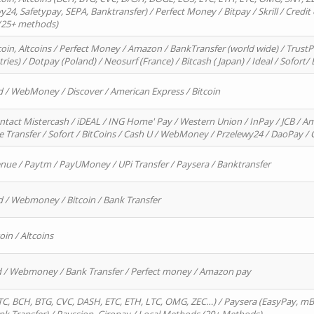
4, Safetypay, SEPA, Banktransfer) / Perfect Money / Bitpay / Skrill / Credit 
 (25+ methods)
oin, Altcoins / Perfect Money / Amazon / BankTransfer (world wide) / Trus
tries) / Dotpay (Poland) / Neosurf (France) / Bitcash ( Japan) / Ideal / Sofort
d / WebMoney / Discover / American Express / Bitcoin
ntact Mistercash / iDEAL / ING Home' Pay / Western Union / InPay / JCB / Am
re Transfer / Sofort / BitCoins / Cash U / WebMoney / Przelewy24 / DaoPay 
enue / Paytm / PayUMoney / UPi Transfer / Paysera / Banktransfer
d / Webmoney / Bitcoin / Bank Transfer
oin / Altcoins
rd / Webmoney / Bank Transfer / Perfect money / Amazon pay
, BCH, BTG, CVC, DASH, ETC, ETH, LTC, OMG, ZEC…) / Paysera (EasyPay, mB