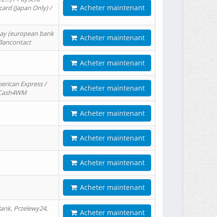
Acheter maintenant
card (Japan Only) /
tPay (european bank
Acheter maintenant
/ Bancontact
Acheter maintenant
erican Express /
Acheter maintenant
/ Cash4WM
Acheter maintenant
Acheter maintenant
Acheter maintenant
Acheter maintenant
ank, Przelewy24,
Acheter maintenant