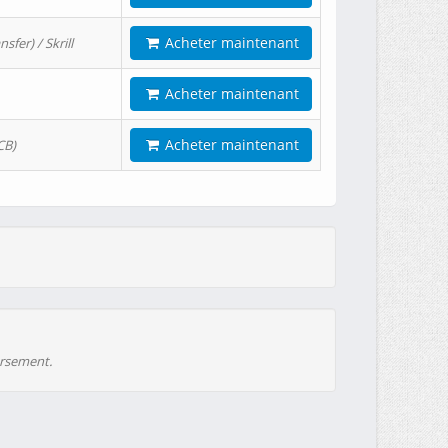
Acheter maintenant
er) / Skrill
Acheter maintenant
Acheter maintenant
CB)
ursement.