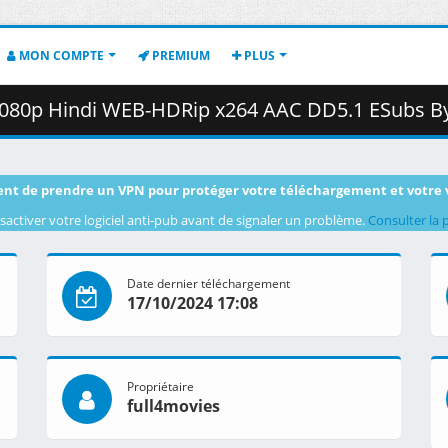
MON COMPTE
PREMIUM
PLUS
indi WEB-HDRip x264 AAC DD5.1 ESubs By Full4Movies.mkv 
nt de prendre un VPN pour protéger votre téléchargement et votre 
sactiver votre logiciel anti-pub avant de signaler un problème.
Consulter la 
Date dernier téléchargement
17/10/2024 17:08
Propriétaire
full4movies