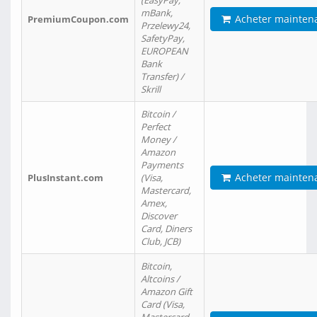
(EasyPay,
mBank,
Acheter mainten
PremiumCoupon.com
Przelewy24,
SafetyPay,
EUROPEAN
Bank
Transfer) /
Skrill
Bitcoin /
Perfect
Money /
Amazon
Payments
Acheter mainten
PlusInstant.com
(Visa,
Mastercard,
Amex,
Discover
Card, Diners
Club, JCB)
Bitcoin,
Altcoins /
Amazon Gift
Card (Visa,