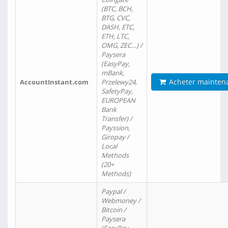
(BTC, BCH,
BTG, CVC,
DASH, ETC,
ETH, LTC,
OMG, ZEC…) /
Paysera
(EasyPay,
mBank,
Acheter mainten
AccountInstant.com
Przelewy24,
SafetyPay,
EUROPEAN
Bank
Transfer) /
Payssion,
Giropay /
Local
Methods
(20+
Methods)
Paypal /
Webmoney /
Bitcoin /
Paysera