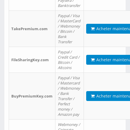
Paysera /
Banktransfer
Paypal / Visa
/ MasterCard
/ Webmoney
Acheter mainten
TakePremium.com
/ Bitcoin /
Bank
Transfer
Paypal /
Credit Card /
Acheter mainten
FileSharingKey.com
Bitcoin /
Altcoins
Paypal / Visa
/ Mastercard
/ Webmoney
/ Bank
Acheter mainten
BuyPremiumKey.com
Transfer /
Perfect
money /
Amazon pay
Webmoney /
Coingate