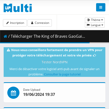
Thème
Inscription
Connexion
Langue
/ Télécharger The King of Braves GaoGaiGar Final S02E07 Super Brave Apocalypse.mkv.005 ( 406.11 MB )
Nous vous conseillons fortement de prendre un VPN pour
protéger votre téléchargement et votre vie privée
Tester NordVPN
Merci de désactiver votre logiciel anti-pub avant de signaler un
problème.
Consulter la page tutoriel
Date Upload
19/06/2024 19:37