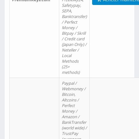
Safetypay,
SEPA,
Banktransfer)
/ Perfect
Money /
Bitpay / Skrill
/ Credit card
(Japan Only) /
Neteller /
Local
Methods
(25+
methods)
Paypal /
Webmoney /
Bitcoin,
Altcoins /
Perfect
Money /
Amazon /
BankTransfer
(world wide) /
TrustPay