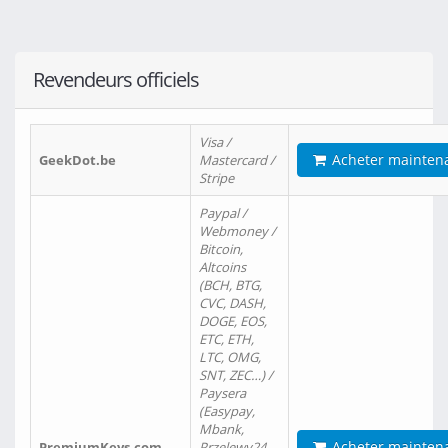
Revendeurs officiels
Visa /
Acheter mainten
GeekDot.be
Mastercard /
Stripe
Paypal /
Webmoney /
Bitcoin,
Altcoins
(BCH, BTG,
CVC, DASH,
DOGE, EOS,
ETC, ETH,
LTC, OMG,
SNT, ZEC…) /
Paysera
(Easypay,
Mbank,
Acheter mainten
PremiumKeys.com
Przelewy24,