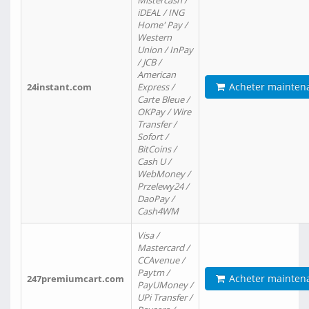
Mistercash /
iDEAL / ING
Home' Pay /
Western
Union / InPay
/ JCB /
American
Acheter mainten
24instant.com
Express /
Carte Bleue /
OKPay / Wire
Transfer /
Sofort /
BitCoins /
Cash U /
WebMoney /
Przelewy24 /
DaoPay /
Cash4WM
Visa /
Mastercard /
CCAvenue /
Paytm /
Acheter mainten
247premiumcart.com
PayUMoney /
UPi Transfer /