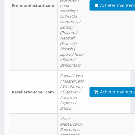
(european
Acheter mainten
PremiumInstant.com
bank
transfer) /
QIWI (CIS
countries) /
Dotpay
(Poland) /
Neosurf
(France) /
Bitcash (
Japan) / Ideal
/ Sofort/
Bancontact
Paypal / Visa
/ MasterCard
/ WebMoney
Acheter mainten
ResellerVoucher.com
/ Discover /
American
Express /
Bitcoin
Visa /
Mastercard /
Bancontact