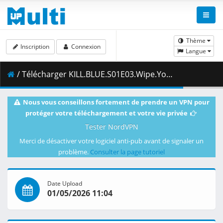
Thème
Inscription
Connexion
Langue
/ Télécharger KILL.BLUE.S01E03.Wipe.Your.Own.Butt.1080p.AMZN.WEB-DL.DUAL.DDP2.0.H.264-VARYG.mkv.001 ( 426.92 MB )
Nous vous conseillons fortement de prendre un VPN pour
protéger votre téléchargement et votre vie privée
Tester NordVPN
Merci de désactiver votre logiciel anti-pub avant de signaler un
problème.
Consulter la page tutoriel
Date Upload
01/05/2026 11:04