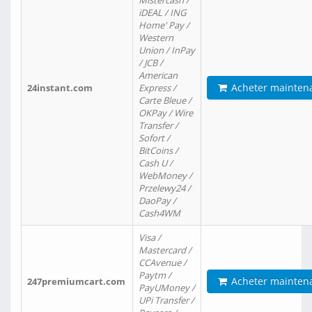
Mistercash /
iDEAL / ING
Home' Pay /
Western
Union / InPay
/ JCB /
American
Acheter mainten
24instant.com
Express /
Carte Bleue /
OKPay / Wire
Transfer /
Sofort /
BitCoins /
Cash U /
WebMoney /
Przelewy24 /
DaoPay /
Cash4WM
Visa /
Mastercard /
CCAvenue /
Paytm /
Acheter mainten
247premiumcart.com
PayUMoney /
UPi Transfer /