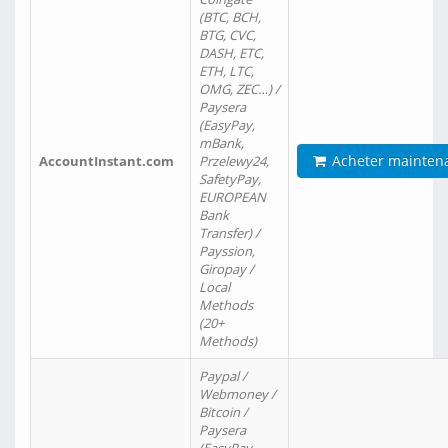
(BTC, BCH,
BTG, CVC,
DASH, ETC,
ETH, LTC,
OMG, ZEC…) /
Paysera
(EasyPay,
mBank,
Acheter mainten
AccountInstant.com
Przelewy24,
SafetyPay,
EUROPEAN
Bank
Transfer) /
Payssion,
Giropay /
Local
Methods
(20+
Methods)
Paypal /
Webmoney /
Bitcoin /
Paysera