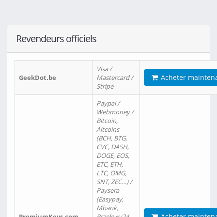
Revendeurs officiels
Visa /
Acheter mainten
GeekDot.be
Mastercard /
Stripe
Paypal /
Webmoney /
Bitcoin,
Altcoins
(BCH, BTG,
CVC, DASH,
DOGE, EOS,
ETC, ETH,
LTC, OMG,
SNT, ZEC…) /
Paysera
(Easypay,
Mbank,
Acheter mainten
PremiumKeys.com
Przelewy24,