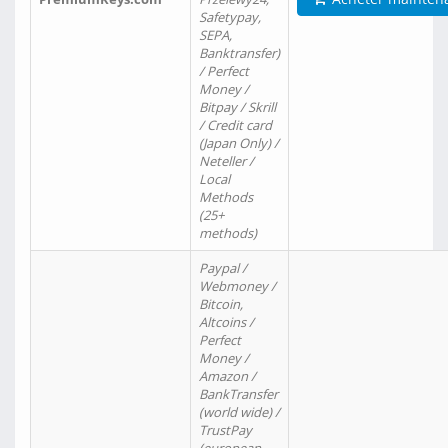
Safetypay,
SEPA,
Banktransfer)
/ Perfect
Money /
Bitpay / Skrill
/ Credit card
(Japan Only) /
Neteller /
Local
Methods
(25+
methods)
Paypal /
Webmoney /
Bitcoin,
Altcoins /
Perfect
Money /
Amazon /
BankTransfer
(world wide) /
TrustPay