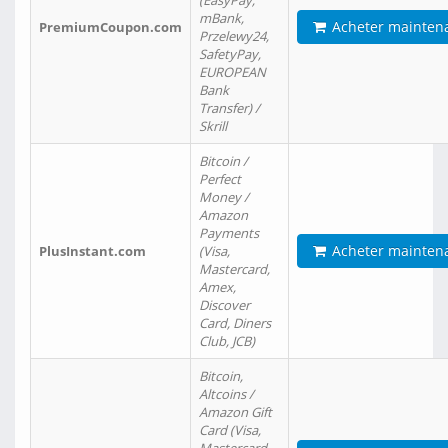
(EasyPay,
mBank,
Acheter mainten
PremiumCoupon.com
Przelewy24,
SafetyPay,
EUROPEAN
Bank
Transfer) /
Skrill
Bitcoin /
Perfect
Money /
Amazon
Payments
Acheter mainten
PlusInstant.com
(Visa,
Mastercard,
Amex,
Discover
Card, Diners
Club, JCB)
Bitcoin,
Altcoins /
Amazon Gift
Card (Visa,