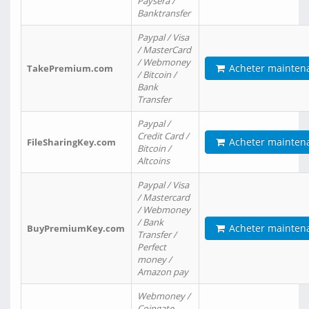
Paysera /
Banktransfer
Paypal / Visa
/ MasterCard
/ Webmoney
Acheter mainten
TakePremium.com
/ Bitcoin /
Bank
Transfer
Paypal /
Credit Card /
Acheter mainten
FileSharingKey.com
Bitcoin /
Altcoins
Paypal / Visa
/ Mastercard
/ Webmoney
/ Bank
Acheter mainten
BuyPremiumKey.com
Transfer /
Perfect
money /
Amazon pay
Webmoney /
Coingate