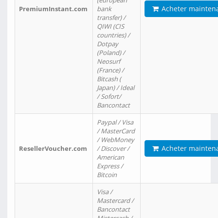
(european
Acheter mainten
PremiumInstant.com
bank
transfer) /
QIWI (CIS
countries) /
Dotpay
(Poland) /
Neosurf
(France) /
Bitcash (
Japan) / Ideal
/ Sofort/
Bancontact
Paypal / Visa
/ MasterCard
/ WebMoney
Acheter mainten
ResellerVoucher.com
/ Discover /
American
Express /
Bitcoin
Visa /
Mastercard /
Bancontact