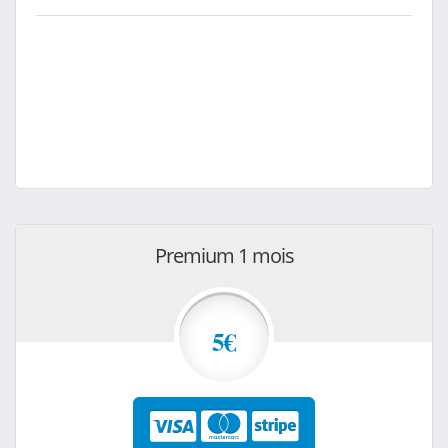
Premium 1 mois
5€