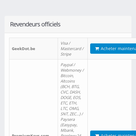
Revendeurs officiels
Visa /
Acheter mainten
GeekDot.be
Mastercard /
Stripe
Paypal /
Webmoney /
Bitcoin,
Altcoins
(BCH, BTG,
CVC, DASH,
DOGE, EOS,
ETC, ETH,
LTC, OMG,
SNT, ZEC…) /
Paysera
(Easypay,
Mbank,
Acheter mainten
PremiumKeys.com
Przelewy24,