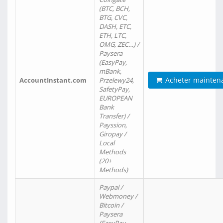
(BTC, BCH,
BTG, CVC,
DASH, ETC,
ETH, LTC,
OMG, ZEC…) /
Paysera
(EasyPay,
mBank,
Acheter mainten
AccountInstant.com
Przelewy24,
SafetyPay,
EUROPEAN
Bank
Transfer) /
Payssion,
Giropay /
Local
Methods
(20+
Methods)
Paypal /
Webmoney /
Bitcoin /
Paysera