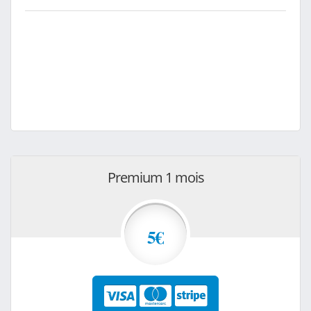
Premium 1 mois
5€