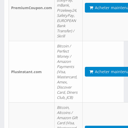
(EasyPay,
mBank,
Acheter mainten
PremiumCoupon.com
Przelewy24,
SafetyPay,
EUROPEAN
Bank
Transfer) /
Skrill
Bitcoin /
Perfect
Money /
Amazon
Payments
Acheter mainten
PlusInstant.com
(Visa,
Mastercard,
Amex,
Discover
Card, Diners
Club, JCB)
Bitcoin,
Altcoins /
Amazon Gift
Card (Visa,