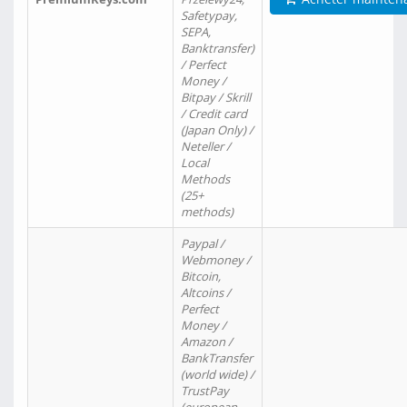
Safetypay,
SEPA,
Banktransfer)
/ Perfect
Money /
Bitpay / Skrill
/ Credit card
(Japan Only) /
Neteller /
Local
Methods
(25+
methods)
Paypal /
Webmoney /
Bitcoin,
Altcoins /
Perfect
Money /
Amazon /
BankTransfer
(world wide) /
TrustPay