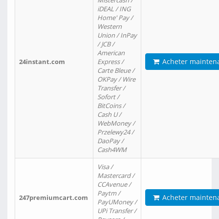
Mistercash /
iDEAL / ING
Home' Pay /
Western
Union / InPay
/ JCB /
American
Acheter mainten
24instant.com
Express /
Carte Bleue /
OKPay / Wire
Transfer /
Sofort /
BitCoins /
Cash U /
WebMoney /
Przelewy24 /
DaoPay /
Cash4WM
Visa /
Mastercard /
CCAvenue /
Paytm /
Acheter mainten
247premiumcart.com
PayUMoney /
UPi Transfer /