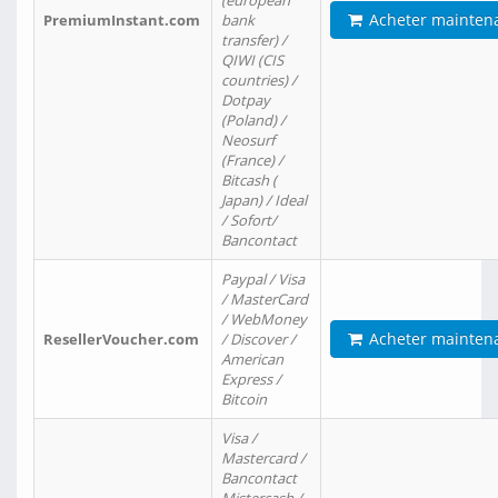
(european
Acheter mainten
PremiumInstant.com
bank
transfer) /
QIWI (CIS
countries) /
Dotpay
(Poland) /
Neosurf
(France) /
Bitcash (
Japan) / Ideal
/ Sofort/
Bancontact
Paypal / Visa
/ MasterCard
/ WebMoney
Acheter mainten
ResellerVoucher.com
/ Discover /
American
Express /
Bitcoin
Visa /
Mastercard /
Bancontact