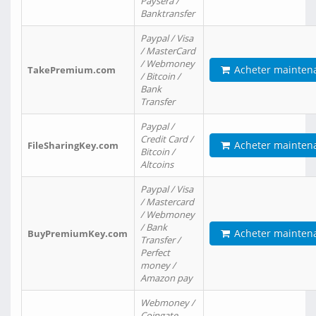
Paysera /
Banktransfer
Paypal / Visa
/ MasterCard
/ Webmoney
Acheter mainten
TakePremium.com
/ Bitcoin /
Bank
Transfer
Paypal /
Credit Card /
Acheter mainten
FileSharingKey.com
Bitcoin /
Altcoins
Paypal / Visa
/ Mastercard
/ Webmoney
/ Bank
Acheter mainten
BuyPremiumKey.com
Transfer /
Perfect
money /
Amazon pay
Webmoney /
Coingate