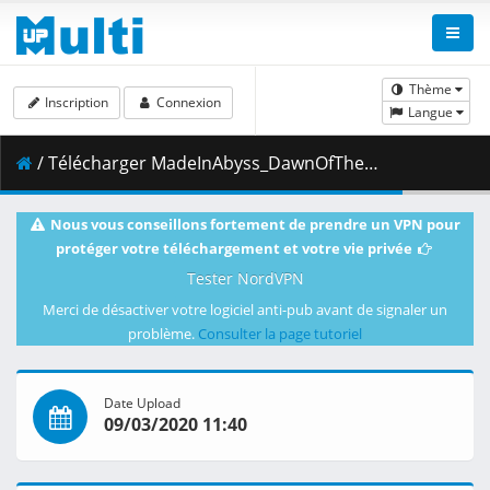
Thème
Inscription
Connexion
Langue
/ Télécharger MadeInAbyss_DawnOfTheDeepSoul.2020.ABYSSDELVER.CAM_ENGSUB.mkv.001 ( 444.32 MB )
Nous vous conseillons fortement de prendre un VPN pour
protéger votre téléchargement et votre vie privée
Tester NordVPN
Merci de désactiver votre logiciel anti-pub avant de signaler un
problème.
Consulter la page tutoriel
Date Upload
09/03/2020 11:40