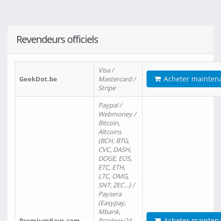
Revendeurs officiels
Visa /
Acheter mainten
GeekDot.be
Mastercard /
Stripe
Paypal /
Webmoney /
Bitcoin,
Altcoins
(BCH, BTG,
CVC, DASH,
DOGE, EOS,
ETC, ETH,
LTC, OMG,
SNT, ZEC…) /
Paysera
(Easypay,
Mbank,
Acheter mainten
PremiumKeys.com
Przelewy24,