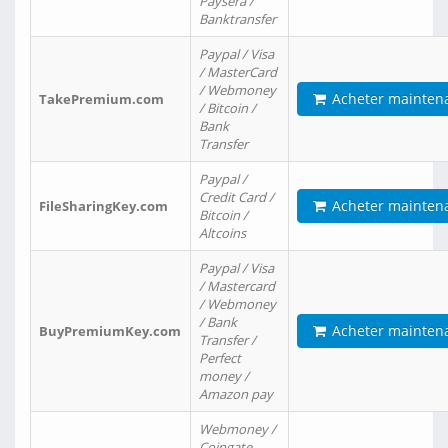
Paysera /
Banktransfer
Paypal / Visa
/ MasterCard
/ Webmoney
Acheter mainten
TakePremium.com
/ Bitcoin /
Bank
Transfer
Paypal /
Credit Card /
Acheter mainten
FileSharingKey.com
Bitcoin /
Altcoins
Paypal / Visa
/ Mastercard
/ Webmoney
/ Bank
Acheter mainten
BuyPremiumKey.com
Transfer /
Perfect
money /
Amazon pay
Webmoney /
Coingate