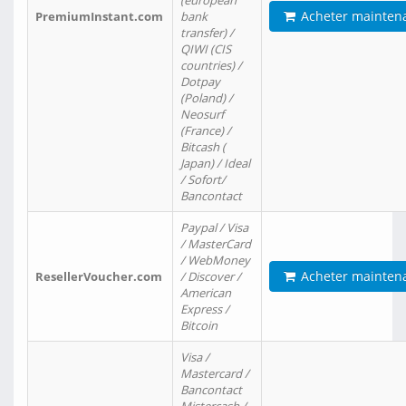
(european
Acheter mainten
PremiumInstant.com
bank
transfer) /
QIWI (CIS
countries) /
Dotpay
(Poland) /
Neosurf
(France) /
Bitcash (
Japan) / Ideal
/ Sofort/
Bancontact
Paypal / Visa
/ MasterCard
/ WebMoney
Acheter mainten
ResellerVoucher.com
/ Discover /
American
Express /
Bitcoin
Visa /
Mastercard /
Bancontact