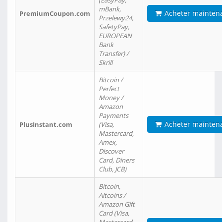
(EasyPay,
mBank,
Acheter mainten
PremiumCoupon.com
Przelewy24,
SafetyPay,
EUROPEAN
Bank
Transfer) /
Skrill
Bitcoin /
Perfect
Money /
Amazon
Payments
Acheter mainten
PlusInstant.com
(Visa,
Mastercard,
Amex,
Discover
Card, Diners
Club, JCB)
Bitcoin,
Altcoins /
Amazon Gift
Card (Visa,