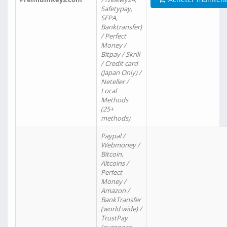
Safetypay,
SEPA,
Banktransfer)
/ Perfect
Money /
Bitpay / Skrill
/ Credit card
(Japan Only) /
Neteller /
Local
Methods
(25+
methods)
Paypal /
Webmoney /
Bitcoin,
Altcoins /
Perfect
Money /
Amazon /
BankTransfer
(world wide) /
TrustPay