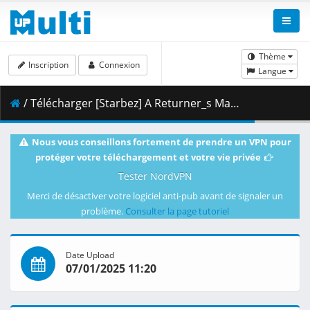
Thème
Inscription
Connexion
Langue
/ Télécharger [Starbez] A Returner_s Magic Should Be Special - S01E07 [BD 1080p x265 10bit FLAC-AAC][F1A52AE0].mkv.003 ( 486.85 MB )
Nous vous conseillons fortement de prendre un VPN pour
protéger votre téléchargement et votre vie privée
Tester NordVPN
Merci de désactiver votre logiciel anti-pub avant de signaler un
problème.
Consulter la page tutoriel
Date Upload
07/01/2025 11:20