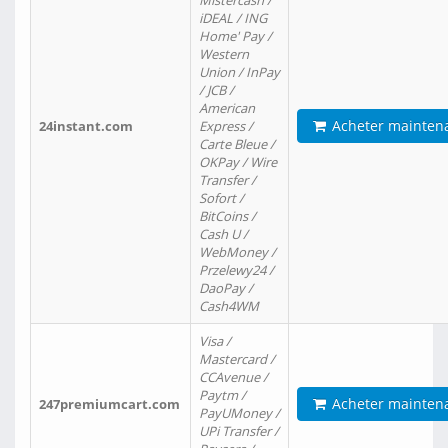
Mistercash /
iDEAL / ING
Home' Pay /
Western
Union / InPay
/ JCB /
American
Acheter mainten
24instant.com
Express /
Carte Bleue /
OKPay / Wire
Transfer /
Sofort /
BitCoins /
Cash U /
WebMoney /
Przelewy24 /
DaoPay /
Cash4WM
Visa /
Mastercard /
CCAvenue /
Paytm /
Acheter mainten
247premiumcart.com
PayUMoney /
UPi Transfer /