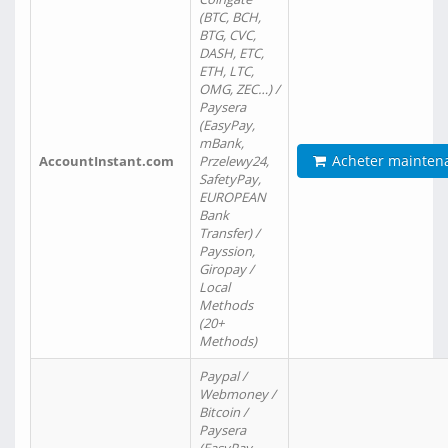
(BTC, BCH,
BTG, CVC,
DASH, ETC,
ETH, LTC,
OMG, ZEC…) /
Paysera
(EasyPay,
mBank,
Acheter mainten
AccountInstant.com
Przelewy24,
SafetyPay,
EUROPEAN
Bank
Transfer) /
Payssion,
Giropay /
Local
Methods
(20+
Methods)
Paypal /
Webmoney /
Bitcoin /
Paysera