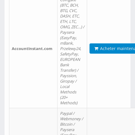
(BTC, BCH,
BTG, CVC,
DASH, ETC,
ETH, LTC,
OMG, ZEC…) /
Paysera
(EasyPay,
mBank,
Acheter mainten
AccountInstant.com
Przelewy24,
SafetyPay,
EUROPEAN
Bank
Transfer) /
Payssion,
Giropay /
Local
Methods
(20+
Methods)
Paypal /
Webmoney /
Bitcoin /
Paysera