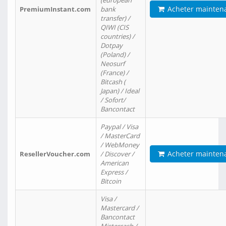
(european
Acheter mainten
PremiumInstant.com
bank
transfer) /
QIWI (CIS
countries) /
Dotpay
(Poland) /
Neosurf
(France) /
Bitcash (
Japan) / Ideal
/ Sofort/
Bancontact
Paypal / Visa
/ MasterCard
/ WebMoney
Acheter mainten
ResellerVoucher.com
/ Discover /
American
Express /
Bitcoin
Visa /
Mastercard /
Bancontact