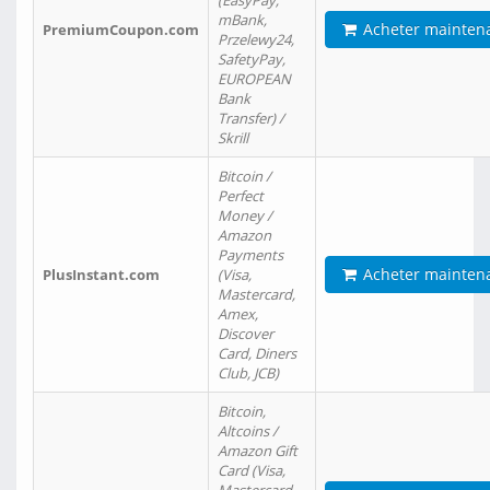
(EasyPay,
mBank,
Acheter mainten
PremiumCoupon.com
Przelewy24,
SafetyPay,
EUROPEAN
Bank
Transfer) /
Skrill
Bitcoin /
Perfect
Money /
Amazon
Payments
Acheter mainten
PlusInstant.com
(Visa,
Mastercard,
Amex,
Discover
Card, Diners
Club, JCB)
Bitcoin,
Altcoins /
Amazon Gift
Card (Visa,