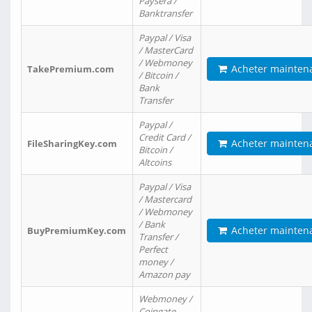
Paysera /
Banktransfer
Paypal / Visa
/ MasterCard
/ Webmoney
Acheter mainten
TakePremium.com
/ Bitcoin /
Bank
Transfer
Paypal /
Credit Card /
Acheter mainten
FileSharingKey.com
Bitcoin /
Altcoins
Paypal / Visa
/ Mastercard
/ Webmoney
/ Bank
Acheter mainten
BuyPremiumKey.com
Transfer /
Perfect
money /
Amazon pay
Webmoney /
Coingate