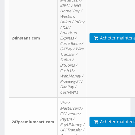
Mistercash /
iDEAL / ING
Home' Pay /
Western
Union / InPay
/ JCB /
American
Acheter mainten
24instant.com
Express /
Carte Bleue /
OKPay / Wire
Transfer /
Sofort /
BitCoins /
Cash U /
WebMoney /
Przelewy24 /
DaoPay /
Cash4WM
Visa /
Mastercard /
CCAvenue /
Paytm /
Acheter mainten
247premiumcart.com
PayUMoney /
UPi Transfer /