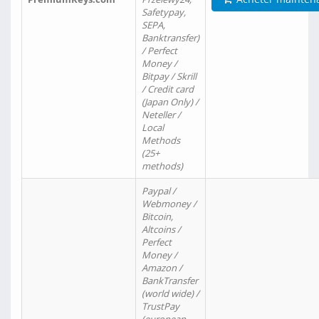
Safetypay,
SEPA,
Banktransfer)
/ Perfect
Money /
Bitpay / Skrill
/ Credit card
(Japan Only) /
Neteller /
Local
Methods
(25+
methods)
Paypal /
Webmoney /
Bitcoin,
Altcoins /
Perfect
Money /
Amazon /
BankTransfer
(world wide) /
TrustPay