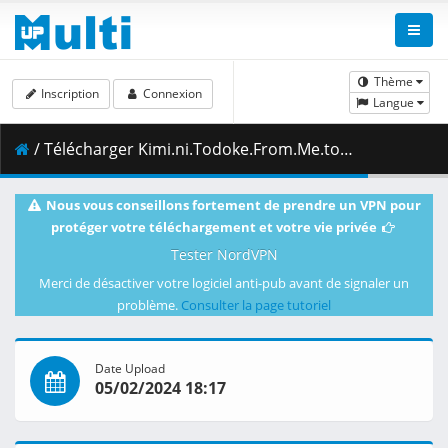
Thème
Inscription
Connexion
Langue
/ Télécharger Kimi.ni.Todoke.From.Me.to.You.S02E02.1080p.Blu-ray.Opus2.0.x264.10-bit-NoEffort.mkv.003 ( 402.92 MB )
Nous vous conseillons fortement de prendre un VPN pour
protéger votre téléchargement et votre vie privée
Tester NordVPN
Merci de désactiver votre logiciel anti-pub avant de signaler un
problème.
Consulter la page tutoriel
Date Upload
05/02/2024 18:17