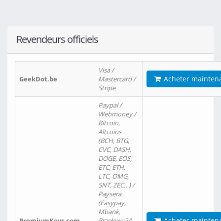
Revendeurs officiels
Visa /
Acheter mainten
GeekDot.be
Mastercard /
Stripe
Paypal /
Webmoney /
Bitcoin,
Altcoins
(BCH, BTG,
CVC, DASH,
DOGE, EOS,
ETC, ETH,
LTC, OMG,
SNT, ZEC…) /
Paysera
(Easypay,
Mbank,
Acheter mainten
PremiumKeys.com
Przelewy24,