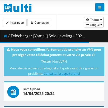
Thème
Inscription
Connexion
Langue
/ Télécharger [Yameii] Solo Leveling - S02E05 [English Dub] [CR WEB-DL 720p] [DB642CDC].mkv.002 ( 349.00 MB )
Nous vous conseillons fortement de prendre un VPN pour
protéger votre téléchargement et votre vie privée
Tester NordVPN
Merci de désactiver votre logiciel anti-pub avant de signaler un
problème.
Consulter la page tutoriel
Date Upload
14/04/2025 20:34