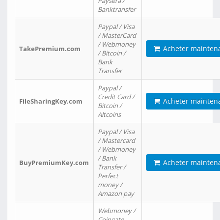
Paysera /
Banktransfer
Paypal / Visa
/ MasterCard
/ Webmoney
Acheter mainten
TakePremium.com
/ Bitcoin /
Bank
Transfer
Paypal /
Credit Card /
Acheter mainten
FileSharingKey.com
Bitcoin /
Altcoins
Paypal / Visa
/ Mastercard
/ Webmoney
/ Bank
Acheter mainten
BuyPremiumKey.com
Transfer /
Perfect
money /
Amazon pay
Webmoney /
Coingate