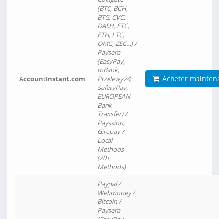
(BTC, BCH,
BTG, CVC,
DASH, ETC,
ETH, LTC,
OMG, ZEC…) /
Paysera
(EasyPay,
mBank,
Acheter mainten
AccountInstant.com
Przelewy24,
SafetyPay,
EUROPEAN
Bank
Transfer) /
Payssion,
Giropay /
Local
Methods
(20+
Methods)
Paypal /
Webmoney /
Bitcoin /
Paysera