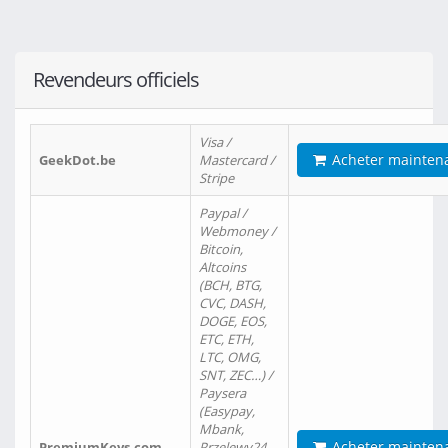
Revendeurs officiels
Visa /
Acheter mainten
GeekDot.be
Mastercard /
Stripe
Paypal /
Webmoney /
Bitcoin,
Altcoins
(BCH, BTG,
CVC, DASH,
DOGE, EOS,
ETC, ETH,
LTC, OMG,
SNT, ZEC…) /
Paysera
(Easypay,
Mbank,
Acheter mainten
PremiumKeys.com
Przelewy24,