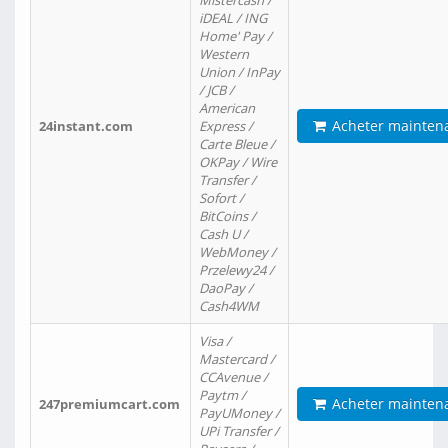
Mistercash /
iDEAL / ING
Home' Pay /
Western
Union / InPay
/ JCB /
American
Acheter mainten
24instant.com
Express /
Carte Bleue /
OKPay / Wire
Transfer /
Sofort /
BitCoins /
Cash U /
WebMoney /
Przelewy24 /
DaoPay /
Cash4WM
Visa /
Mastercard /
CCAvenue /
Paytm /
Acheter mainten
247premiumcart.com
PayUMoney /
UPi Transfer /