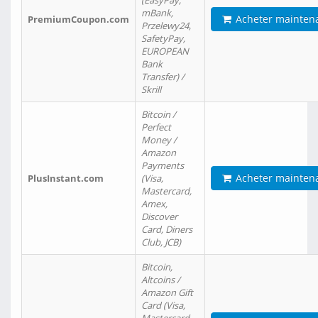
(EasyPay,
mBank,
Acheter mainten
PremiumCoupon.com
Przelewy24,
SafetyPay,
EUROPEAN
Bank
Transfer) /
Skrill
Bitcoin /
Perfect
Money /
Amazon
Payments
Acheter mainten
PlusInstant.com
(Visa,
Mastercard,
Amex,
Discover
Card, Diners
Club, JCB)
Bitcoin,
Altcoins /
Amazon Gift
Card (Visa,