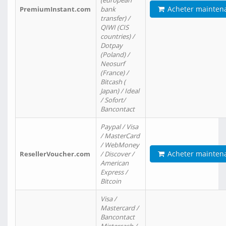
(european
Acheter mainten
PremiumInstant.com
bank
transfer) /
QIWI (CIS
countries) /
Dotpay
(Poland) /
Neosurf
(France) /
Bitcash (
Japan) / Ideal
/ Sofort/
Bancontact
Paypal / Visa
/ MasterCard
/ WebMoney
Acheter mainten
ResellerVoucher.com
/ Discover /
American
Express /
Bitcoin
Visa /
Mastercard /
Bancontact