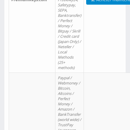
Safetypay,
SEPA,
Banktransfer)
/ Perfect
Money /
Bitpay / Skrill
/ Credit card
(Japan Only) /
Neteller /
Local
Methods
(25+
methods)
Paypal /
Webmoney /
Bitcoin,
Altcoins /
Perfect
Money /
Amazon /
BankTransfer
(world wide) /
TrustPay