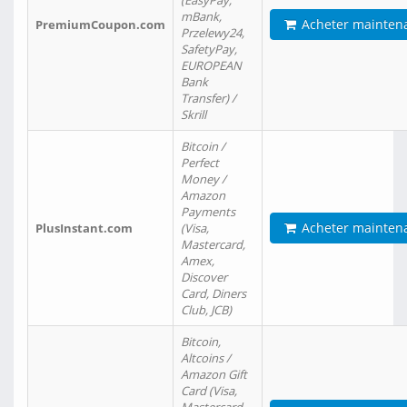
(EasyPay,
mBank,
Acheter mainten
PremiumCoupon.com
Przelewy24,
SafetyPay,
EUROPEAN
Bank
Transfer) /
Skrill
Bitcoin /
Perfect
Money /
Amazon
Payments
Acheter mainten
PlusInstant.com
(Visa,
Mastercard,
Amex,
Discover
Card, Diners
Club, JCB)
Bitcoin,
Altcoins /
Amazon Gift
Card (Visa,