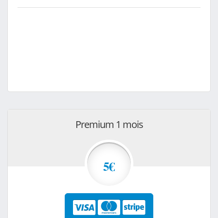
Premium 1 mois
5€