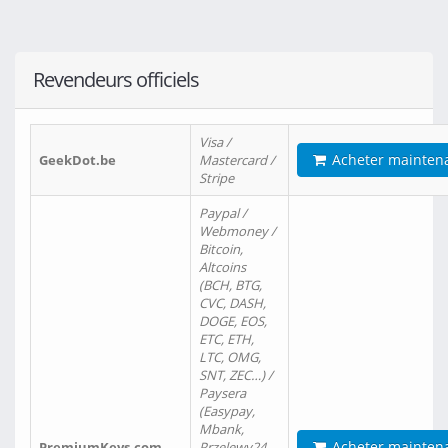
Revendeurs officiels
Visa /
Acheter mainten
GeekDot.be
Mastercard /
Stripe
Paypal /
Webmoney /
Bitcoin,
Altcoins
(BCH, BTG,
CVC, DASH,
DOGE, EOS,
ETC, ETH,
LTC, OMG,
SNT, ZEC…) /
Paysera
(Easypay,
Mbank,
Acheter mainten
PremiumKeys.com
Przelewy24,