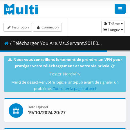
Thème
Inscription
Connexion
Langue
/ Télécharger You.Are.Ms..Servant.S01E03.1080p.MW.WEB-DL.JPN.AAC2.0.H.264.MSubs-ToonsHub.mkv.002 ( 250.55 MB )
Nous vous conseillons fortement de prendre un VPN pour
protéger votre téléchargement et votre vie privée
Tester NordVPN
Merci de désactiver votre logiciel anti-pub avant de signaler un
problème.
Consulter la page tutoriel
Date Upload
19/10/2024 20:27