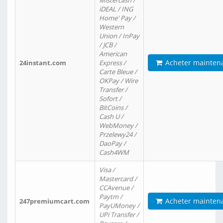
Mistercash /
iDEAL / ING
Home' Pay /
Western
Union / InPay
/ JCB /
American
Acheter mainten
24instant.com
Express /
Carte Bleue /
OKPay / Wire
Transfer /
Sofort /
BitCoins /
Cash U /
WebMoney /
Przelewy24 /
DaoPay /
Cash4WM
Visa /
Mastercard /
CCAvenue /
Paytm /
Acheter mainten
247premiumcart.com
PayUMoney /
UPi Transfer /