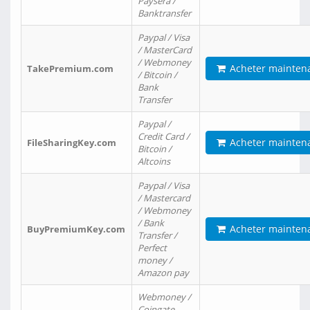
Paysera /
Banktransfer
Paypal / Visa
/ MasterCard
/ Webmoney
Acheter mainten
TakePremium.com
/ Bitcoin /
Bank
Transfer
Paypal /
Credit Card /
Acheter mainten
FileSharingKey.com
Bitcoin /
Altcoins
Paypal / Visa
/ Mastercard
/ Webmoney
/ Bank
Acheter mainten
BuyPremiumKey.com
Transfer /
Perfect
money /
Amazon pay
Webmoney /
Coingate