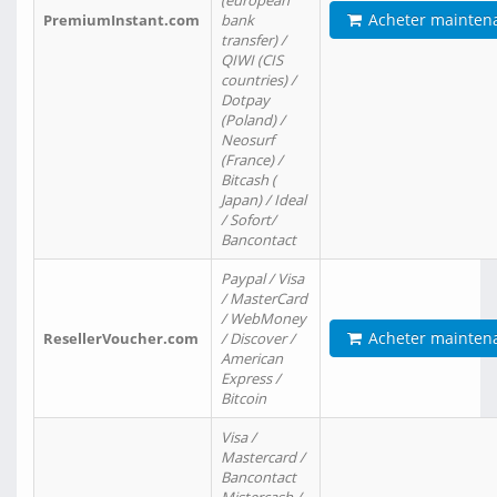
(european
Acheter mainten
PremiumInstant.com
bank
transfer) /
QIWI (CIS
countries) /
Dotpay
(Poland) /
Neosurf
(France) /
Bitcash (
Japan) / Ideal
/ Sofort/
Bancontact
Paypal / Visa
/ MasterCard
/ WebMoney
Acheter mainten
ResellerVoucher.com
/ Discover /
American
Express /
Bitcoin
Visa /
Mastercard /
Bancontact