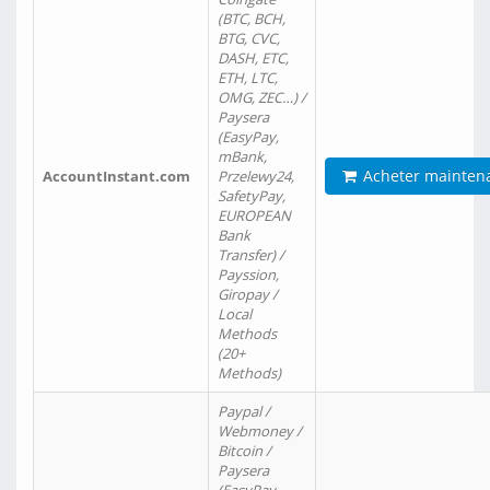
(BTC, BCH,
BTG, CVC,
DASH, ETC,
ETH, LTC,
OMG, ZEC…) /
Paysera
(EasyPay,
mBank,
Acheter mainten
AccountInstant.com
Przelewy24,
SafetyPay,
EUROPEAN
Bank
Transfer) /
Payssion,
Giropay /
Local
Methods
(20+
Methods)
Paypal /
Webmoney /
Bitcoin /
Paysera