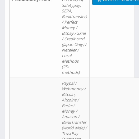
Safetypay,
SEPA,
Banktransfer)
/ Perfect
Money /
Bitpay / Skrill
/ Credit card
(Japan Only) /
Neteller /
Local
Methods
(25+
methods)
Paypal /
Webmoney /
Bitcoin,
Altcoins /
Perfect
Money /
Amazon /
BankTransfer
(world wide) /
TrustPay