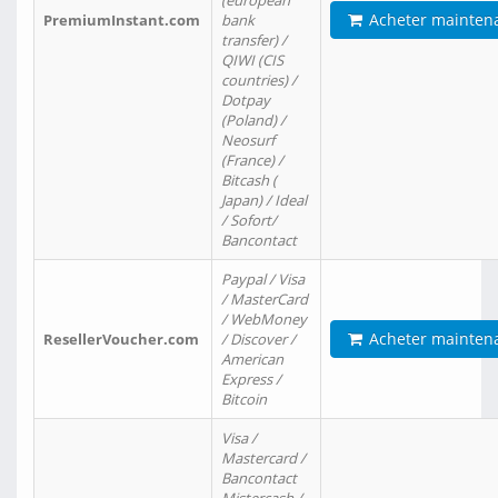
(european
Acheter mainten
PremiumInstant.com
bank
transfer) /
QIWI (CIS
countries) /
Dotpay
(Poland) /
Neosurf
(France) /
Bitcash (
Japan) / Ideal
/ Sofort/
Bancontact
Paypal / Visa
/ MasterCard
/ WebMoney
Acheter mainten
ResellerVoucher.com
/ Discover /
American
Express /
Bitcoin
Visa /
Mastercard /
Bancontact