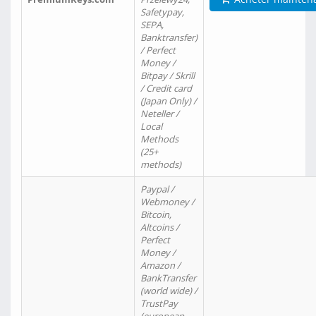
Safetypay,
SEPA,
Banktransfer)
/ Perfect
Money /
Bitpay / Skrill
/ Credit card
(Japan Only) /
Neteller /
Local
Methods
(25+
methods)
Paypal /
Webmoney /
Bitcoin,
Altcoins /
Perfect
Money /
Amazon /
BankTransfer
(world wide) /
TrustPay