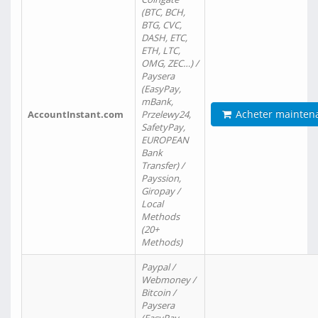
(BTC, BCH,
BTG, CVC,
DASH, ETC,
ETH, LTC,
OMG, ZEC…) /
Paysera
(EasyPay,
mBank,
Acheter mainten
AccountInstant.com
Przelewy24,
SafetyPay,
EUROPEAN
Bank
Transfer) /
Payssion,
Giropay /
Local
Methods
(20+
Methods)
Paypal /
Webmoney /
Bitcoin /
Paysera