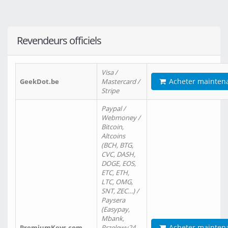
Revendeurs officiels
Visa /
Acheter mainten
GeekDot.be
Mastercard /
Stripe
Paypal /
Webmoney /
Bitcoin,
Altcoins
(BCH, BTG,
CVC, DASH,
DOGE, EOS,
ETC, ETH,
LTC, OMG,
SNT, ZEC…) /
Paysera
(Easypay,
Mbank,
Acheter mainten
PremiumKeys.com
Przelewy24,