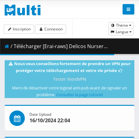
Thème
Inscription
Connexion
Langue
/ Télécharger [Erai-raws] Delicos Nursery - 07 [1080p][HEVC][Multiple Subtitle][7FDFD590].mkv.001 ( 378.76 MB )
Nous vous conseillons fortement de prendre un VPN pour
protéger votre téléchargement et votre vie privée
Tester NordVPN
Merci de désactiver votre logiciel anti-pub avant de signaler un
problème.
Consulter la page tutoriel
Date Upload
16/10/2024 22:04