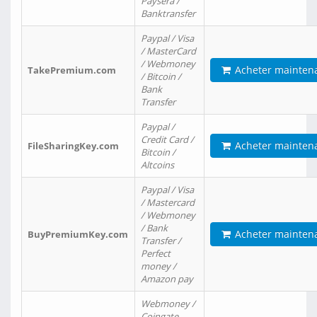
Paysera /
Banktransfer
Paypal / Visa
/ MasterCard
/ Webmoney
Acheter mainten
TakePremium.com
/ Bitcoin /
Bank
Transfer
Paypal /
Credit Card /
Acheter mainten
FileSharingKey.com
Bitcoin /
Altcoins
Paypal / Visa
/ Mastercard
/ Webmoney
/ Bank
Acheter mainten
BuyPremiumKey.com
Transfer /
Perfect
money /
Amazon pay
Webmoney /
Coingate