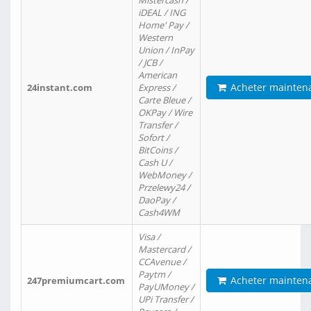
Mistercash /
iDEAL / ING
Home' Pay /
Western
Union / InPay
/ JCB /
American
Acheter mainten
24instant.com
Express /
Carte Bleue /
OKPay / Wire
Transfer /
Sofort /
BitCoins /
Cash U /
WebMoney /
Przelewy24 /
DaoPay /
Cash4WM
Visa /
Mastercard /
CCAvenue /
Paytm /
Acheter mainten
247premiumcart.com
PayUMoney /
UPi Transfer /