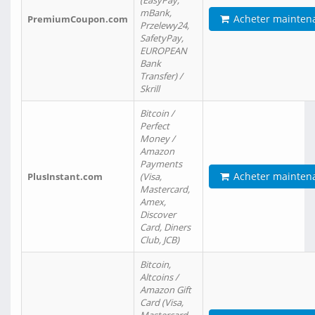
(EasyPay,
mBank,
Acheter mainten
PremiumCoupon.com
Przelewy24,
SafetyPay,
EUROPEAN
Bank
Transfer) /
Skrill
Bitcoin /
Perfect
Money /
Amazon
Payments
Acheter mainten
PlusInstant.com
(Visa,
Mastercard,
Amex,
Discover
Card, Diners
Club, JCB)
Bitcoin,
Altcoins /
Amazon Gift
Card (Visa,