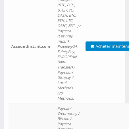
(BTC, BCH,
BTG, CVC,
DASH, ETC,
ETH, LTC,
OMG, ZEC…) /
Paysera
(EasyPay,
mBank,
Acheter mainten
AccountInstant.com
Przelewy24,
SafetyPay,
EUROPEAN
Bank
Transfer) /
Payssion,
Giropay /
Local
Methods
(20+
Methods)
Paypal /
Webmoney /
Bitcoin /
Paysera