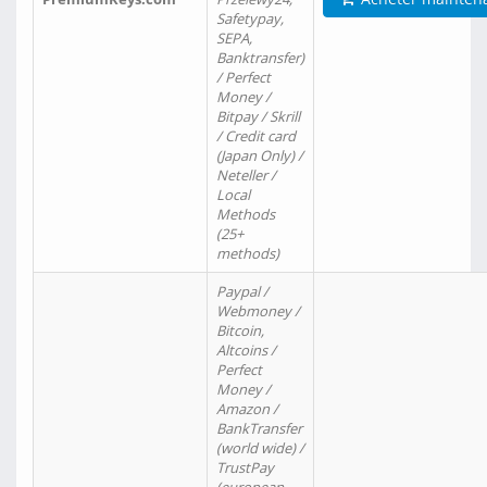
Safetypay,
SEPA,
Banktransfer)
/ Perfect
Money /
Bitpay / Skrill
/ Credit card
(Japan Only) /
Neteller /
Local
Methods
(25+
methods)
Paypal /
Webmoney /
Bitcoin,
Altcoins /
Perfect
Money /
Amazon /
BankTransfer
(world wide) /
TrustPay