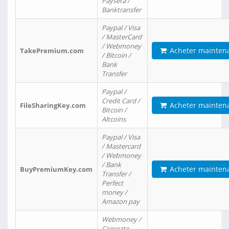
Paysera /
Banktransfer
Paypal / Visa
/ MasterCard
/ Webmoney
Acheter mainten
TakePremium.com
/ Bitcoin /
Bank
Transfer
Paypal /
Credit Card /
Acheter mainten
FileSharingKey.com
Bitcoin /
Altcoins
Paypal / Visa
/ Mastercard
/ Webmoney
/ Bank
Acheter mainten
BuyPremiumKey.com
Transfer /
Perfect
money /
Amazon pay
Webmoney /
Coingate