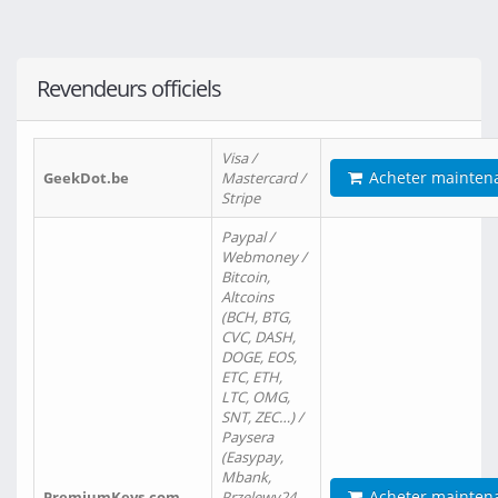
Revendeurs officiels
Visa /
Acheter mainten
GeekDot.be
Mastercard /
Stripe
Paypal /
Webmoney /
Bitcoin,
Altcoins
(BCH, BTG,
CVC, DASH,
DOGE, EOS,
ETC, ETH,
LTC, OMG,
SNT, ZEC…) /
Paysera
(Easypay,
Mbank,
Acheter mainten
PremiumKeys.com
Przelewy24,