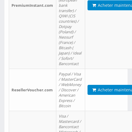
(european
Acheter mainten
PremiumInstant.com
bank
transfer) /
QIWI (CIS
countries) /
Dotpay
(Poland) /
Neosurf
(France) /
Bitcash (
Japan) / Ideal
/ Sofort/
Bancontact
Paypal / Visa
/ MasterCard
/ WebMoney
Acheter mainten
ResellerVoucher.com
/ Discover /
American
Express /
Bitcoin
Visa /
Mastercard /
Bancontact