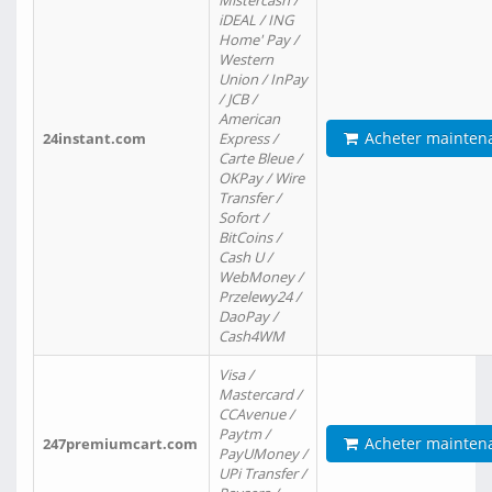
Mistercash /
iDEAL / ING
Home' Pay /
Western
Union / InPay
/ JCB /
American
Acheter mainten
24instant.com
Express /
Carte Bleue /
OKPay / Wire
Transfer /
Sofort /
BitCoins /
Cash U /
WebMoney /
Przelewy24 /
DaoPay /
Cash4WM
Visa /
Mastercard /
CCAvenue /
Paytm /
Acheter mainten
247premiumcart.com
PayUMoney /
UPi Transfer /