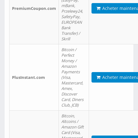
(EasyPay,
mBank,
Acheter mainten
PremiumCoupon.com
Przelewy24,
SafetyPay,
EUROPEAN
Bank
Transfer) /
Skrill
Bitcoin /
Perfect
Money /
Amazon
Payments
Acheter mainten
PlusInstant.com
(Visa,
Mastercard,
Amex,
Discover
Card, Diners
Club, JCB)
Bitcoin,
Altcoins /
Amazon Gift
Card (Visa,