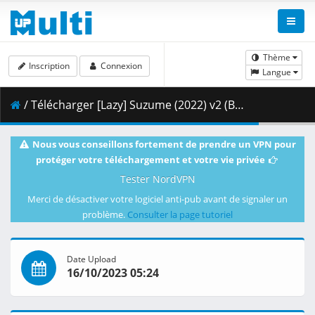
Thème
Inscription
Connexion
Langue
/ Télécharger [Lazy] Suzume (2022) v2 (BD 1080p SDR) [BC3AB7D2].mkv.013 ( 478.97 MB )
Nous vous conseillons fortement de prendre un VPN pour
protéger votre téléchargement et votre vie privée
Tester NordVPN
Merci de désactiver votre logiciel anti-pub avant de signaler un
problème.
Consulter la page tutoriel
Date Upload
16/10/2023 05:24