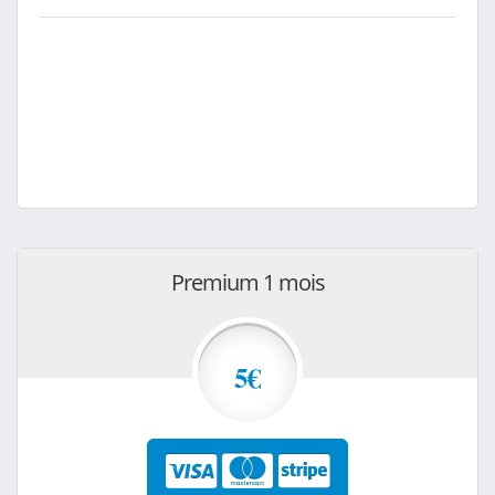
Premium 1 mois
5€