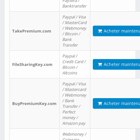
Paysera /
Banktransfer
Paypal / Visa
/ MasterCard
/ Webmoney
Acheter mainten
TakePremium.com
/ Bitcoin /
Bank
Transfer
Paypal /
Credit Card /
Acheter mainten
FileSharingKey.com
Bitcoin /
Altcoins
Paypal / Visa
/ Mastercard
/ Webmoney
/ Bank
Acheter mainten
BuyPremiumKey.com
Transfer /
Perfect
money /
Amazon pay
Webmoney /
Coingate