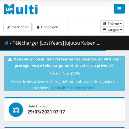
Thème
Inscription
Connexion
Langue
/ Télécharger [LostYears] Jujutsu Kaisen - 05 (WEB 1080p x264 10-bit AAC) [E0646D85].mkv.001 ( 458.98 MB )
Nous vous conseillons fortement de prendre un VPN pour
protéger votre téléchargement et votre vie privée
Tester NordVPN
Merci de désactiver votre logiciel anti-pub avant de signaler un
problème.
Consulter la page tutoriel
Date Upload
29/03/2021 07:17