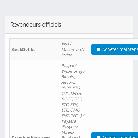
Revendeurs officiels
Visa /
Acheter mainten
GeekDot.be
Mastercard /
Stripe
Paypal /
Webmoney /
Bitcoin,
Altcoins
(BCH, BTG,
CVC, DASH,
DOGE, EOS,
ETC, ETH,
LTC, OMG,
SNT, ZEC…) /
Paysera
(Easypay,
Mbank,
Acheter mainten
PremiumKeys.com
Przelewy24,