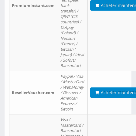
(european
Acheter mainten
PremiumInstant.com
bank
transfer) /
QIWI (CIS
countries) /
Dotpay
(Poland) /
Neosurf
(France) /
Bitcash (
Japan) / Ideal
/ Sofort/
Bancontact
Paypal / Visa
/ MasterCard
/ WebMoney
Acheter mainten
ResellerVoucher.com
/ Discover /
American
Express /
Bitcoin
Visa /
Mastercard /
Bancontact