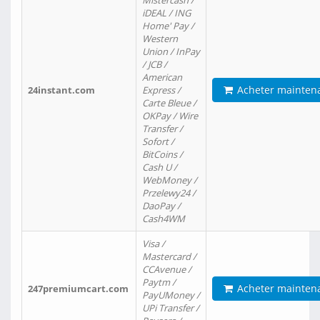
Mistercash /
iDEAL / ING
Home' Pay /
Western
Union / InPay
/ JCB /
American
Acheter mainten
24instant.com
Express /
Carte Bleue /
OKPay / Wire
Transfer /
Sofort /
BitCoins /
Cash U /
WebMoney /
Przelewy24 /
DaoPay /
Cash4WM
Visa /
Mastercard /
CCAvenue /
Paytm /
Acheter mainten
247premiumcart.com
PayUMoney /
UPi Transfer /