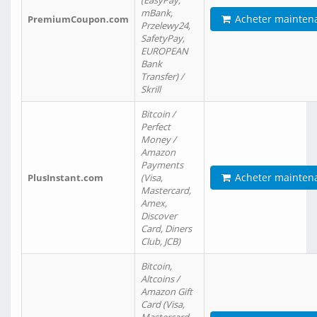
(EasyPay,
mBank,
Acheter mainten
PremiumCoupon.com
Przelewy24,
SafetyPay,
EUROPEAN
Bank
Transfer) /
Skrill
Bitcoin /
Perfect
Money /
Amazon
Payments
Acheter mainten
PlusInstant.com
(Visa,
Mastercard,
Amex,
Discover
Card, Diners
Club, JCB)
Bitcoin,
Altcoins /
Amazon Gift
Card (Visa,