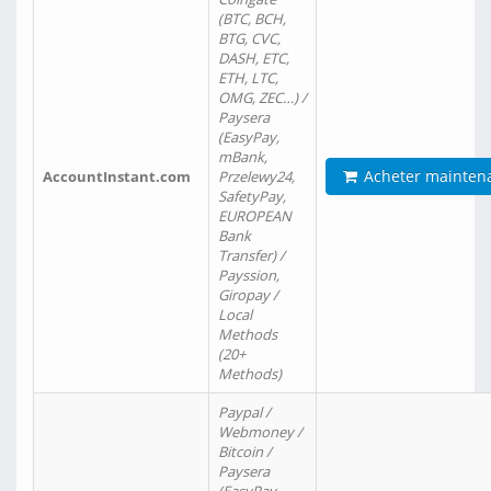
(BTC, BCH,
BTG, CVC,
DASH, ETC,
ETH, LTC,
OMG, ZEC…) /
Paysera
(EasyPay,
mBank,
Acheter mainten
AccountInstant.com
Przelewy24,
SafetyPay,
EUROPEAN
Bank
Transfer) /
Payssion,
Giropay /
Local
Methods
(20+
Methods)
Paypal /
Webmoney /
Bitcoin /
Paysera