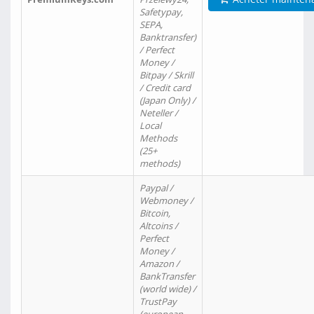
Safetypay,
SEPA,
Banktransfer)
/ Perfect
Money /
Bitpay / Skrill
/ Credit card
(Japan Only) /
Neteller /
Local
Methods
(25+
methods)
Paypal /
Webmoney /
Bitcoin,
Altcoins /
Perfect
Money /
Amazon /
BankTransfer
(world wide) /
TrustPay