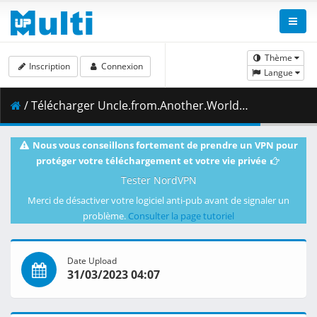
Thème
Inscription
Connexion
Langue
/ Télécharger Uncle.from.Another.World.S01E11.Nno.I.Wasnt.Looking.at.Anything.Dirty..NF.WEB-DL.AAC2.0.H.264-DucksterPS.mkv.003 ( 393.53 MB )
Nous vous conseillons fortement de prendre un VPN pour
protéger votre téléchargement et votre vie privée
Tester NordVPN
Merci de désactiver votre logiciel anti-pub avant de signaler un
problème.
Consulter la page tutoriel
Date Upload
31/03/2023 04:07