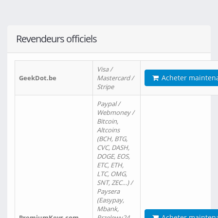
Revendeurs officiels
Visa /
Acheter mainten
GeekDot.be
Mastercard /
Stripe
Paypal /
Webmoney /
Bitcoin,
Altcoins
(BCH, BTG,
CVC, DASH,
DOGE, EOS,
ETC, ETH,
LTC, OMG,
SNT, ZEC…) /
Paysera
(Easypay,
Mbank,
Acheter mainten
PremiumKeys.com
Przelewy24,