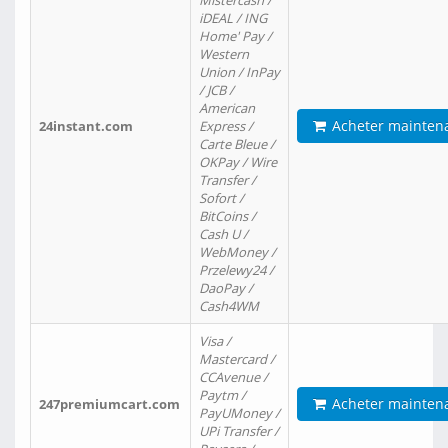
Mistercash /
iDEAL / ING
Home' Pay /
Western
Union / InPay
/ JCB /
American
Acheter mainten
24instant.com
Express /
Carte Bleue /
OKPay / Wire
Transfer /
Sofort /
BitCoins /
Cash U /
WebMoney /
Przelewy24 /
DaoPay /
Cash4WM
Visa /
Mastercard /
CCAvenue /
Paytm /
Acheter mainten
247premiumcart.com
PayUMoney /
UPi Transfer /