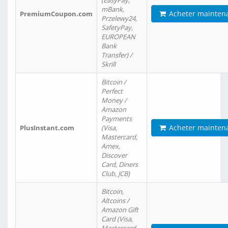
(EasyPay,
mBank,
Acheter mainten
PremiumCoupon.com
Przelewy24,
SafetyPay,
EUROPEAN
Bank
Transfer) /
Skrill
Bitcoin /
Perfect
Money /
Amazon
Payments
Acheter mainten
PlusInstant.com
(Visa,
Mastercard,
Amex,
Discover
Card, Diners
Club, JCB)
Bitcoin,
Altcoins /
Amazon Gift
Card (Visa,