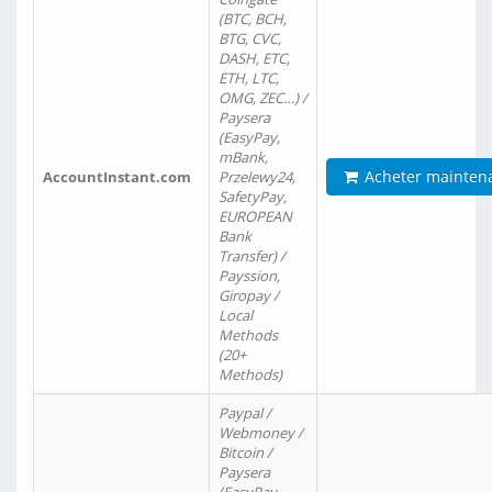
(BTC, BCH,
BTG, CVC,
DASH, ETC,
ETH, LTC,
OMG, ZEC…) /
Paysera
(EasyPay,
mBank,
Acheter mainten
AccountInstant.com
Przelewy24,
SafetyPay,
EUROPEAN
Bank
Transfer) /
Payssion,
Giropay /
Local
Methods
(20+
Methods)
Paypal /
Webmoney /
Bitcoin /
Paysera