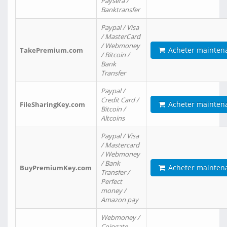
Paysera /
Banktransfer
Paypal / Visa
/ MasterCard
/ Webmoney
Acheter mainten
TakePremium.com
/ Bitcoin /
Bank
Transfer
Paypal /
Credit Card /
Acheter mainten
FileSharingKey.com
Bitcoin /
Altcoins
Paypal / Visa
/ Mastercard
/ Webmoney
/ Bank
Acheter mainten
BuyPremiumKey.com
Transfer /
Perfect
money /
Amazon pay
Webmoney /
Coingate