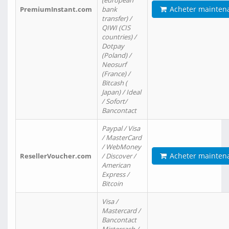
(european
Acheter mainten
PremiumInstant.com
bank
transfer) /
QIWI (CIS
countries) /
Dotpay
(Poland) /
Neosurf
(France) /
Bitcash (
Japan) / Ideal
/ Sofort/
Bancontact
Paypal / Visa
/ MasterCard
/ WebMoney
Acheter mainten
ResellerVoucher.com
/ Discover /
American
Express /
Bitcoin
Visa /
Mastercard /
Bancontact