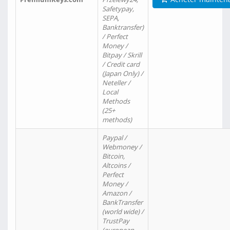
Safetypay,
SEPA,
Banktransfer)
/ Perfect
Money /
Bitpay / Skrill
/ Credit card
(Japan Only) /
Neteller /
Local
Methods
(25+
methods)
Paypal /
Webmoney /
Bitcoin,
Altcoins /
Perfect
Money /
Amazon /
BankTransfer
(world wide) /
TrustPay