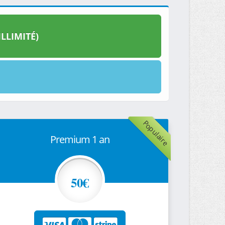
LLIMITÉ)
Populaire
Premium 1 an
50€