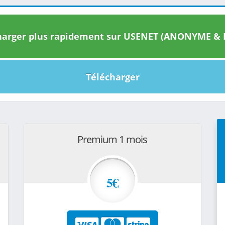
arger plus rapidement sur USENET (ANONYME & I
Télécharger
Premium 1 mois
5€