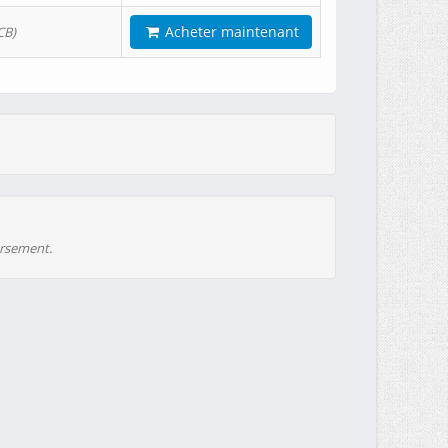
Acheter maintenant
CB)
ursement.