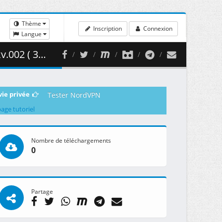
Thème
Inscription
Connexion
Langue
51.38 MB )
vie privée
Tester NordVPN
page tutoriel
Nombre de téléchargements
0
Partage