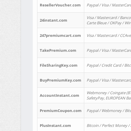
ResellerVoucher.com
Paypal / Visa / MasterCar
Visa / Mastercard / Banco
24instant.com
Carte Bleue / OKPay / Wi
247premiumcart.com
Visa / Mastercard / CCAv
TakePremium.com
Paypal / Visa / MasterCar
FileSharingKey.com
Paypal / Credit Card / Bitc
BuyPremiumKey.com
Paypal / Visa / Masterca
Webmoney / Coingate (BTC
AccountInstant.com
SafetyPay, EUROPEAN Bank
PremiumCoupon.com
Paypal / Webmoney / Bitc
PlusInstant.com
Bitcoin / Perfect Money /