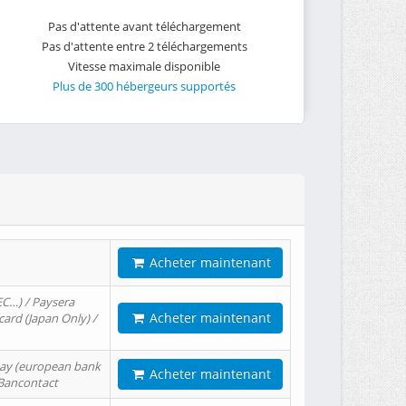
Pas d'attente avant téléchargement
Pas d'attente entre 2 téléchargements
Vitesse maximale disponible
Plus de 300 hébergeurs supportés
Acheter maintenant
EC…) / Paysera
Acheter maintenant
card (Japan Only) /
tPay (european bank
Acheter maintenant
/ Bancontact