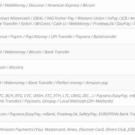
d / WebMoney / Discover / American Express / Bitcoin
ntact Mistercash / iDEAL / ING Home' Pay / Western Union / InPay / JCB / Am
re Transfer / Sofort / BitCoins / Cash U / WebMoney / Przelewy24 / DaoPay 
enue / Paytm / PayUMoney / UPi Transfer / Paysera / Banktransfer
d / Webmoney / Bitcoin / Bank Transfer
oin / Altcoins
rd / Webmoney / Bank Transfer / Perfect money / Amazon pay
, BCH, BTG, CVC, DASH, ETC, ETH, LTC, OMG, ZEC…) / Paysera (EasyPay, mB
 Transfer) / Payssion, Giropay / Local Methods (20+ Methods)
oin / Paysera (EasyPay, mBank, Przelewy24, SafetyPay, EUROPEAN Bank Transf
 Amazon Payments (Visa, Mastercard, Amex, Discover Card, Diners Club, JCB)