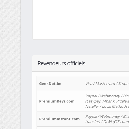
Revendeurs officiels
GeekDot.be
Visa / Mastercard / Stripe
Paypal / Webmoney / Bitc
PremiumKeys.com
(Easypay, Mbank, Przelewy2
Neteller / Local Methods
Paypal / Webmoney / Bitc
PremiumInstant.com
transfer) / QIWI (CIS coun