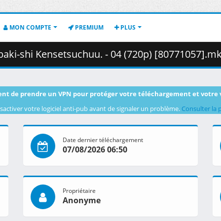
MON COMPTE
PREMIUM
PLUS
shi Kensetsuchuu. - 04 (720p) [80771057].mkv.002 ( 3
nt de prendre un VPN pour protéger votre téléchargement et votre 
sactiver votre logiciel anti-pub avant de signaler un problème.
Consulter la 
Date dernier téléchargement
07/08/2026 06:50
Propriétaire
Anonyme