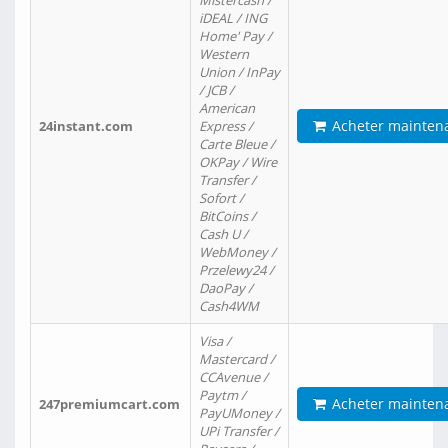
Mistercash /
iDEAL / ING
Home' Pay /
Western
Union / InPay
/ JCB /
American
Acheter mainten
24instant.com
Express /
Carte Bleue /
OKPay / Wire
Transfer /
Sofort /
BitCoins /
Cash U /
WebMoney /
Przelewy24 /
DaoPay /
Cash4WM
Visa /
Mastercard /
CCAvenue /
Paytm /
Acheter mainten
247premiumcart.com
PayUMoney /
UPi Transfer /