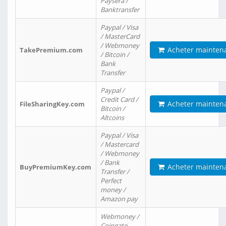
Paysera /
Banktransfer
Paypal / Visa
/ MasterCard
/ Webmoney
Acheter mainten
TakePremium.com
/ Bitcoin /
Bank
Transfer
Paypal /
Credit Card /
Acheter mainten
FileSharingKey.com
Bitcoin /
Altcoins
Paypal / Visa
/ Mastercard
/ Webmoney
/ Bank
Acheter mainten
BuyPremiumKey.com
Transfer /
Perfect
money /
Amazon pay
Webmoney /
Coingate