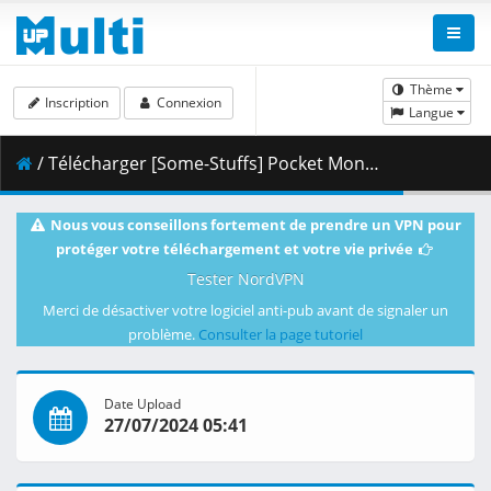
Thème
Inscription
Connexion
Langue
/ Télécharger [Some-Stuffs] Pocket Monsters (2023) 059 (1080p) [E514AAE6].mkv.001 ( 284.53 MB )
Nous vous conseillons fortement de prendre un VPN pour
protéger votre téléchargement et votre vie privée
Tester NordVPN
Merci de désactiver votre logiciel anti-pub avant de signaler un
problème.
Consulter la page tutoriel
Date Upload
27/07/2024 05:41