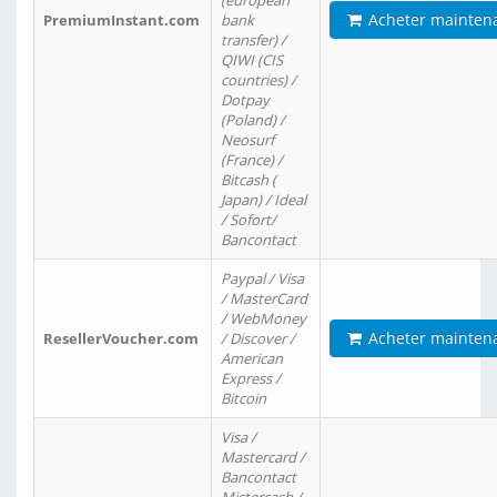
(european
Acheter mainten
PremiumInstant.com
bank
transfer) /
QIWI (CIS
countries) /
Dotpay
(Poland) /
Neosurf
(France) /
Bitcash (
Japan) / Ideal
/ Sofort/
Bancontact
Paypal / Visa
/ MasterCard
/ WebMoney
Acheter mainten
ResellerVoucher.com
/ Discover /
American
Express /
Bitcoin
Visa /
Mastercard /
Bancontact