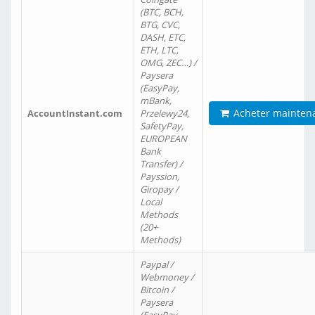
(BTC, BCH,
BTG, CVC,
DASH, ETC,
ETH, LTC,
OMG, ZEC…) /
Paysera
(EasyPay,
mBank,
Acheter mainten
AccountInstant.com
Przelewy24,
SafetyPay,
EUROPEAN
Bank
Transfer) /
Payssion,
Giropay /
Local
Methods
(20+
Methods)
Paypal /
Webmoney /
Bitcoin /
Paysera