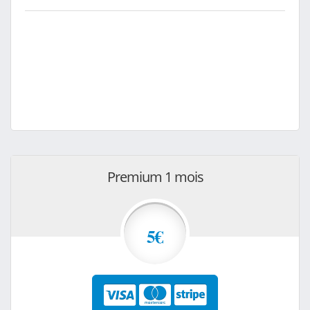
Premium 1 mois
5€