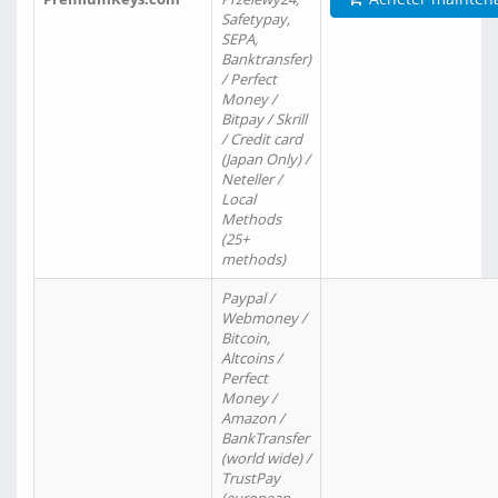
Safetypay,
SEPA,
Banktransfer)
/ Perfect
Money /
Bitpay / Skrill
/ Credit card
(Japan Only) /
Neteller /
Local
Methods
(25+
methods)
Paypal /
Webmoney /
Bitcoin,
Altcoins /
Perfect
Money /
Amazon /
BankTransfer
(world wide) /
TrustPay