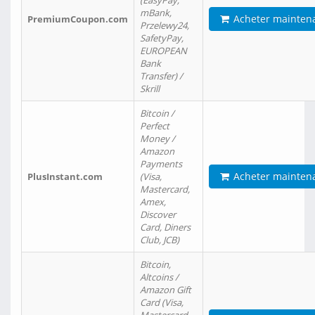
(EasyPay,
mBank,
Acheter mainten
PremiumCoupon.com
Przelewy24,
SafetyPay,
EUROPEAN
Bank
Transfer) /
Skrill
Bitcoin /
Perfect
Money /
Amazon
Payments
Acheter mainten
PlusInstant.com
(Visa,
Mastercard,
Amex,
Discover
Card, Diners
Club, JCB)
Bitcoin,
Altcoins /
Amazon Gift
Card (Visa,