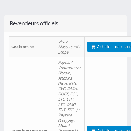
Revendeurs officiels
Visa /
Acheter mainten
GeekDot.be
Mastercard /
Stripe
Paypal /
Webmoney /
Bitcoin,
Altcoins
(BCH, BTG,
CVC, DASH,
DOGE, EOS,
ETC, ETH,
LTC, OMG,
SNT, ZEC…) /
Paysera
(Easypay,
Mbank,
Acheter mainten
PremiumKeys.com
Przelewy24,