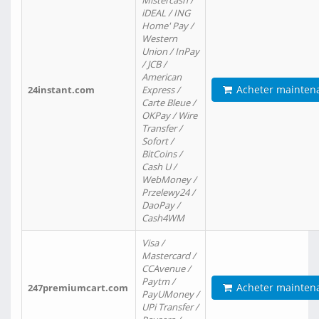
Mistercash /
iDEAL / ING
Home' Pay /
Western
Union / InPay
/ JCB /
American
Acheter mainten
24instant.com
Express /
Carte Bleue /
OKPay / Wire
Transfer /
Sofort /
BitCoins /
Cash U /
WebMoney /
Przelewy24 /
DaoPay /
Cash4WM
Visa /
Mastercard /
CCAvenue /
Paytm /
Acheter mainten
247premiumcart.com
PayUMoney /
UPi Transfer /