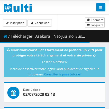
Thème
Inscription
Connexion
Langue
/ Télécharger _Asakura__Net-juu_no_Susume_04__22BA7511_.mkv.002 ( 463.27 MB )
Nous vous conseillons fortement de prendre un VPN pour
protéger votre téléchargement et votre vie privée
Tester NordVPN
Merci de désactiver votre logiciel anti-pub avant de signaler un
problème.
Consulter la page tutoriel
Date Upload
02/07/2020 02:13