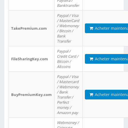
Paysera /
Banktransfer
Paypal / Visa
/ MasterCard
/ Webmoney
Acheter mainten
TakePremium.com
/ Bitcoin /
Bank
Transfer
Paypal /
Credit Card /
Acheter mainten
FileSharingKey.com
Bitcoin /
Altcoins
Paypal / Visa
/ Mastercard
/ Webmoney
/ Bank
Acheter mainten
BuyPremiumKey.com
Transfer /
Perfect
money /
Amazon pay
Webmoney /
Coingate