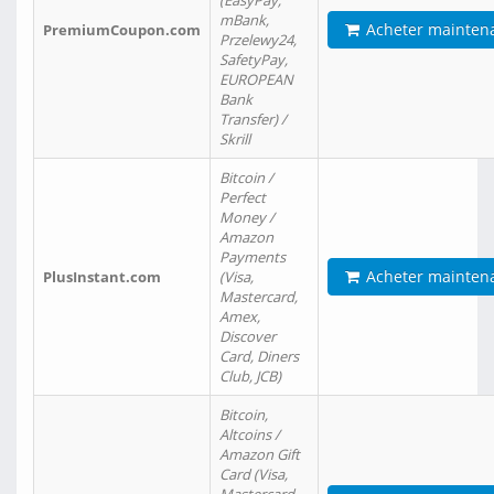
(EasyPay,
mBank,
Acheter mainten
PremiumCoupon.com
Przelewy24,
SafetyPay,
EUROPEAN
Bank
Transfer) /
Skrill
Bitcoin /
Perfect
Money /
Amazon
Payments
Acheter mainten
PlusInstant.com
(Visa,
Mastercard,
Amex,
Discover
Card, Diners
Club, JCB)
Bitcoin,
Altcoins /
Amazon Gift
Card (Visa,