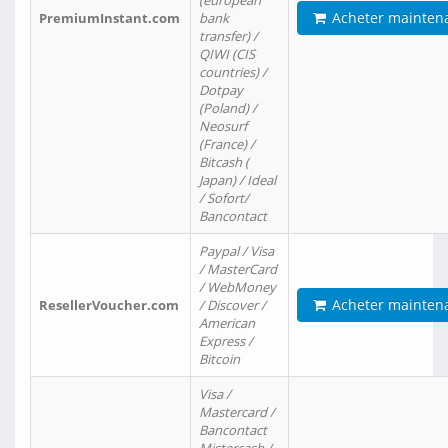
(european
Acheter mainten
PremiumInstant.com
bank
transfer) /
QIWI (CIS
countries) /
Dotpay
(Poland) /
Neosurf
(France) /
Bitcash (
Japan) / Ideal
/ Sofort/
Bancontact
Paypal / Visa
/ MasterCard
/ WebMoney
Acheter mainten
ResellerVoucher.com
/ Discover /
American
Express /
Bitcoin
Visa /
Mastercard /
Bancontact