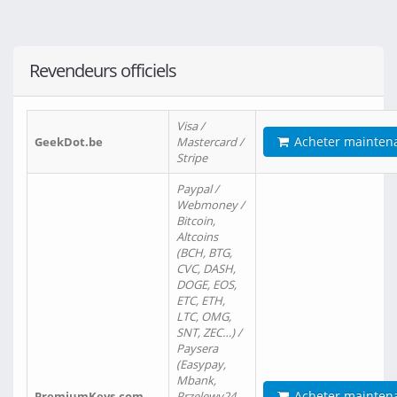
Revendeurs officiels
Visa /
Acheter mainten
GeekDot.be
Mastercard /
Stripe
Paypal /
Webmoney /
Bitcoin,
Altcoins
(BCH, BTG,
CVC, DASH,
DOGE, EOS,
ETC, ETH,
LTC, OMG,
SNT, ZEC…) /
Paysera
(Easypay,
Mbank,
Acheter mainten
PremiumKeys.com
Przelewy24,