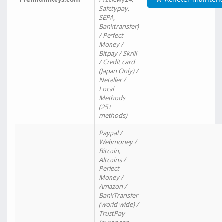
Safetypay,
SEPA,
Banktransfer)
/ Perfect
Money /
Bitpay / Skrill
/ Credit card
(Japan Only) /
Neteller /
Local
Methods
(25+
methods)
Paypal /
Webmoney /
Bitcoin,
Altcoins /
Perfect
Money /
Amazon /
BankTransfer
(world wide) /
TrustPay