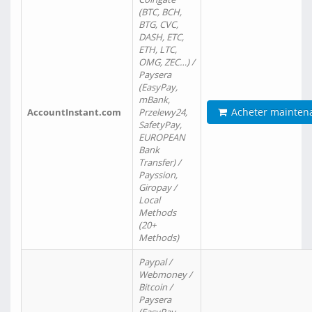
(BTC, BCH,
BTG, CVC,
DASH, ETC,
ETH, LTC,
OMG, ZEC…) /
Paysera
(EasyPay,
mBank,
Acheter mainten
AccountInstant.com
Przelewy24,
SafetyPay,
EUROPEAN
Bank
Transfer) /
Payssion,
Giropay /
Local
Methods
(20+
Methods)
Paypal /
Webmoney /
Bitcoin /
Paysera