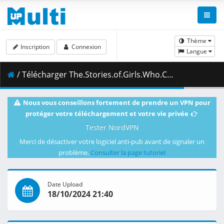
Thème
Inscription
Connexion
Langue
/ Télécharger The.Stories.of.Girls.Who.Couldnt.Be.Magicians.S01E03.Im.joining.the.MRC_.1080p.CR.WEB-DL.JPN.AAC2.0.H.264.MSubs-ToonsHub.mkv.002 ( 459.29 MB )
Nous vous conseillons fortement de prendre un VPN pour
protéger votre téléchargement et votre vie privée
Tester NordVPN
Merci de désactiver votre logiciel anti-pub avant de signaler un
problème.
Consulter la page tutoriel
Date Upload
18/10/2024 21:40