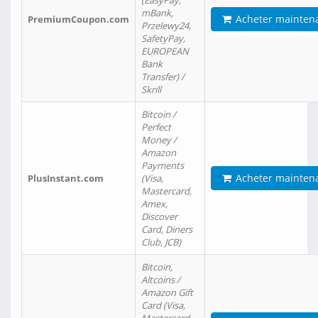
(EasyPay,
mBank,
Acheter mainten
PremiumCoupon.com
Przelewy24,
SafetyPay,
EUROPEAN
Bank
Transfer) /
Skrill
Bitcoin /
Perfect
Money /
Amazon
Payments
Acheter mainten
PlusInstant.com
(Visa,
Mastercard,
Amex,
Discover
Card, Diners
Club, JCB)
Bitcoin,
Altcoins /
Amazon Gift
Card (Visa,