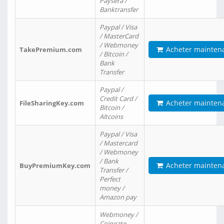
Paysera /
Banktransfer
Paypal / Visa
/ MasterCard
/ Webmoney
Acheter mainten
TakePremium.com
/ Bitcoin /
Bank
Transfer
Paypal /
Credit Card /
Acheter mainten
FileSharingKey.com
Bitcoin /
Altcoins
Paypal / Visa
/ Mastercard
/ Webmoney
/ Bank
Acheter mainten
BuyPremiumKey.com
Transfer /
Perfect
money /
Amazon pay
Webmoney /
Coingate