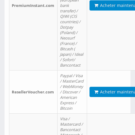
(european
Acheter mainten
PremiumInstant.com
bank
transfer) /
QIWI (CIS
countries) /
Dotpay
(Poland) /
Neosurf
(France) /
Bitcash (
Japan) / Ideal
/ Sofort/
Bancontact
Paypal / Visa
/ MasterCard
/ WebMoney
Acheter mainten
ResellerVoucher.com
/ Discover /
American
Express /
Bitcoin
Visa /
Mastercard /
Bancontact