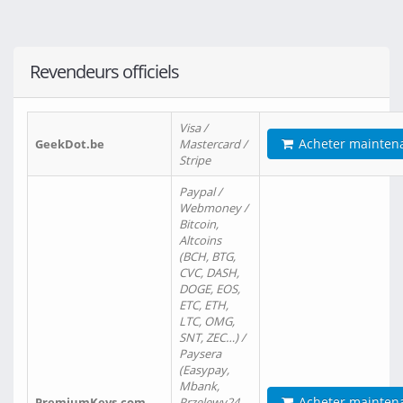
Revendeurs officiels
Visa /
Acheter mainten
GeekDot.be
Mastercard /
Stripe
Paypal /
Webmoney /
Bitcoin,
Altcoins
(BCH, BTG,
CVC, DASH,
DOGE, EOS,
ETC, ETH,
LTC, OMG,
SNT, ZEC…) /
Paysera
(Easypay,
Mbank,
Acheter mainten
PremiumKeys.com
Przelewy24,