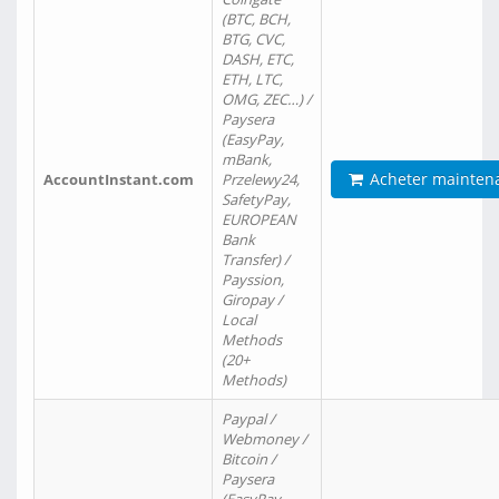
(BTC, BCH,
BTG, CVC,
DASH, ETC,
ETH, LTC,
OMG, ZEC…) /
Paysera
(EasyPay,
mBank,
Acheter mainten
AccountInstant.com
Przelewy24,
SafetyPay,
EUROPEAN
Bank
Transfer) /
Payssion,
Giropay /
Local
Methods
(20+
Methods)
Paypal /
Webmoney /
Bitcoin /
Paysera