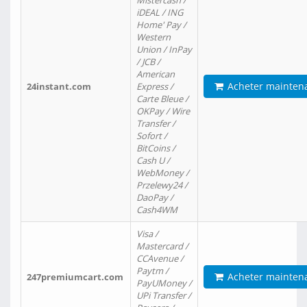
Mistercash /
iDEAL / ING
Home' Pay /
Western
Union / InPay
/ JCB /
American
Acheter mainten
24instant.com
Express /
Carte Bleue /
OKPay / Wire
Transfer /
Sofort /
BitCoins /
Cash U /
WebMoney /
Przelewy24 /
DaoPay /
Cash4WM
Visa /
Mastercard /
CCAvenue /
Paytm /
Acheter mainten
247premiumcart.com
PayUMoney /
UPi Transfer /