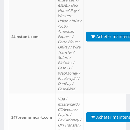
Mistercash /
iDEAL / ING
Home' Pay /
Western
Union / InPay
/ JCB /
American
Acheter mainten
24instant.com
Express /
Carte Bleue /
OKPay / Wire
Transfer /
Sofort /
BitCoins /
Cash U /
WebMoney /
Przelewy24 /
DaoPay /
Cash4WM
Visa /
Mastercard /
CCAvenue /
Paytm /
Acheter mainten
247premiumcart.com
PayUMoney /
UPi Transfer /