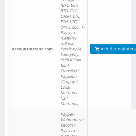
(BTC, BCH,
BTG, CVC,
DASH, ETC,
ETH, LTC,
OMG, ZEC…) /
Paysera
(EasyPay,
mBank,
Acheter mainten
AccountInstant.com
Przelewy24,
SafetyPay,
EUROPEAN
Bank
Transfer) /
Payssion,
Giropay /
Local
Methods
(20+
Methods)
Paypal /
Webmoney /
Bitcoin /
Paysera