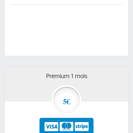
Premium 1 mois
5€