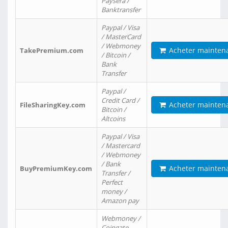
Paysera /
Banktransfer
Paypal / Visa
/ MasterCard
/ Webmoney
Acheter mainten
TakePremium.com
/ Bitcoin /
Bank
Transfer
Paypal /
Credit Card /
Acheter mainten
FileSharingKey.com
Bitcoin /
Altcoins
Paypal / Visa
/ Mastercard
/ Webmoney
/ Bank
Acheter mainten
BuyPremiumKey.com
Transfer /
Perfect
money /
Amazon pay
Webmoney /
Coingate