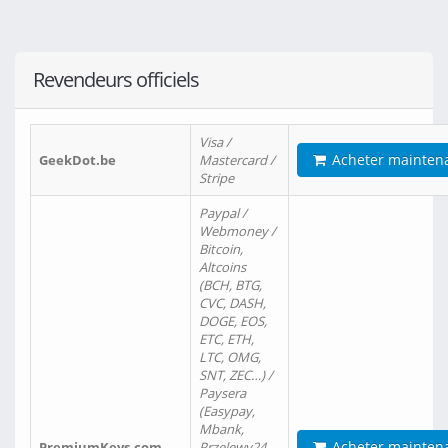
Revendeurs officiels
Visa /
Acheter mainten
GeekDot.be
Mastercard /
Stripe
Paypal /
Webmoney /
Bitcoin,
Altcoins
(BCH, BTG,
CVC, DASH,
DOGE, EOS,
ETC, ETH,
LTC, OMG,
SNT, ZEC…) /
Paysera
(Easypay,
Mbank,
Acheter mainten
PremiumKeys.com
Przelewy24,