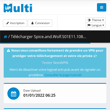
Thème
Inscription
Connexion
Langue
/ Télécharger Spice.and.Wolf.S01E11.1080p.BluRay.10-Bit.Dual-Audio.FLAC5.1.x265-YURASUKA.mkv.003 ( 449.22 MB )
Nous vous conseillons fortement de prendre un VPN pour
protéger votre téléchargement et votre vie privée
Tester NordVPN
Merci de désactiver votre logiciel anti-pub avant de signaler un
problème.
Consulter la page tutoriel
Date Upload
01/01/2022 06:25