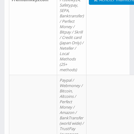
Safetypay,
SEPA,
Banktransfer)
/ Perfect
Money /
Bitpay / Skrill
/ Credit card
(Japan Only) /
Neteller /
Local
Methods
(25+
methods)
Paypal /
Webmoney /
Bitcoin,
Altcoins /
Perfect
Money /
Amazon /
BankTransfer
(world wide) /
TrustPay