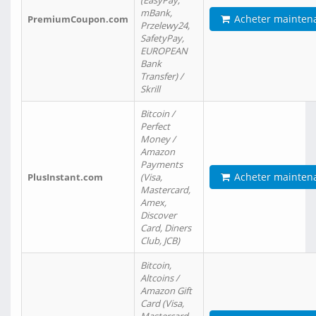
(EasyPay,
mBank,
Acheter mainten
PremiumCoupon.com
Przelewy24,
SafetyPay,
EUROPEAN
Bank
Transfer) /
Skrill
Bitcoin /
Perfect
Money /
Amazon
Payments
Acheter mainten
PlusInstant.com
(Visa,
Mastercard,
Amex,
Discover
Card, Diners
Club, JCB)
Bitcoin,
Altcoins /
Amazon Gift
Card (Visa,