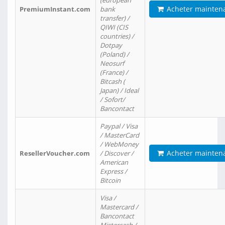
(european
Acheter mainten
PremiumInstant.com
bank
transfer) /
QIWI (CIS
countries) /
Dotpay
(Poland) /
Neosurf
(France) /
Bitcash (
Japan) / Ideal
/ Sofort/
Bancontact
Paypal / Visa
/ MasterCard
/ WebMoney
Acheter mainten
ResellerVoucher.com
/ Discover /
American
Express /
Bitcoin
Visa /
Mastercard /
Bancontact