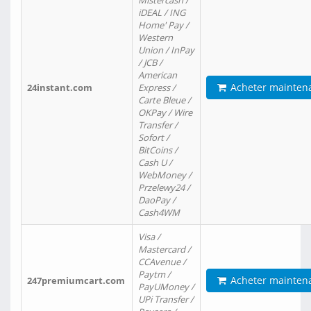
Mistercash /
iDEAL / ING
Home' Pay /
Western
Union / InPay
/ JCB /
American
Acheter mainten
24instant.com
Express /
Carte Bleue /
OKPay / Wire
Transfer /
Sofort /
BitCoins /
Cash U /
WebMoney /
Przelewy24 /
DaoPay /
Cash4WM
Visa /
Mastercard /
CCAvenue /
Paytm /
Acheter mainten
247premiumcart.com
PayUMoney /
UPi Transfer /