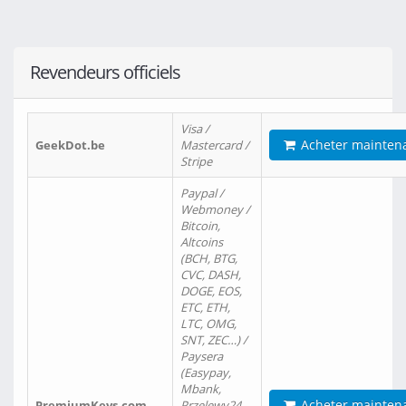
Revendeurs officiels
Visa /
Acheter mainten
GeekDot.be
Mastercard /
Stripe
Paypal /
Webmoney /
Bitcoin,
Altcoins
(BCH, BTG,
CVC, DASH,
DOGE, EOS,
ETC, ETH,
LTC, OMG,
SNT, ZEC…) /
Paysera
(Easypay,
Mbank,
Acheter mainten
PremiumKeys.com
Przelewy24,