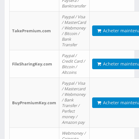
Paysera /
Banktransfer
Paypal / Visa
/ MasterCard
/ Webmoney
Acheter mainten
TakePremium.com
/ Bitcoin /
Bank
Transfer
Paypal /
Credit Card /
Acheter mainten
FileSharingKey.com
Bitcoin /
Altcoins
Paypal / Visa
/ Mastercard
/ Webmoney
/ Bank
Acheter mainten
BuyPremiumKey.com
Transfer /
Perfect
money /
Amazon pay
Webmoney /
Coingate