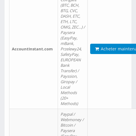
(BTC, BCH,
BTG, CVC,
DASH, ETC,
ETH, LTC,
OMG, ZEC…) /
Paysera
(EasyPay,
mBank,
Acheter mainten
AccountInstant.com
Przelewy24,
SafetyPay,
EUROPEAN
Bank
Transfer) /
Payssion,
Giropay /
Local
Methods
(20+
Methods)
Paypal /
Webmoney /
Bitcoin /
Paysera