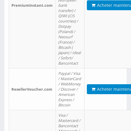
(european
Acheter mainten
PremiumInstant.com
bank
transfer) /
QIWI (CIS
countries) /
Dotpay
(Poland) /
Neosurf
(France) /
Bitcash (
Japan) / Ideal
/ Sofort/
Bancontact
Paypal / Visa
/ MasterCard
/ WebMoney
Acheter mainten
ResellerVoucher.com
/ Discover /
American
Express /
Bitcoin
Visa /
Mastercard /
Bancontact