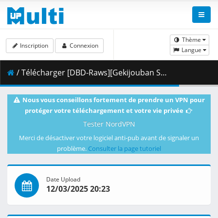
Thème
Inscription
Connexion
Langue
/ Télécharger [DBD-Raws][Gekijouban Sword Art Online Ordinal Scale][1080P][BDRip][HEVC-10bit][FLAC_DTS].mkv.005 ( 482.47 MB )
Nous vous conseillons fortement de prendre un VPN pour
protéger votre téléchargement et votre vie privée
Tester NordVPN
Merci de désactiver votre logiciel anti-pub avant de signaler un
problème.
Consulter la page tutoriel
Date Upload
12/03/2025 20:23