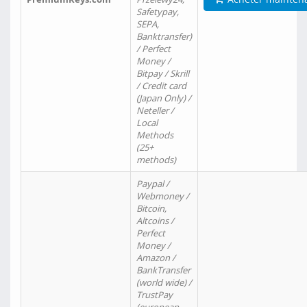
Safetypay,
SEPA,
Banktransfer)
/ Perfect
Money /
Bitpay / Skrill
/ Credit card
(Japan Only) /
Neteller /
Local
Methods
(25+
methods)
Paypal /
Webmoney /
Bitcoin,
Altcoins /
Perfect
Money /
Amazon /
BankTransfer
(world wide) /
TrustPay