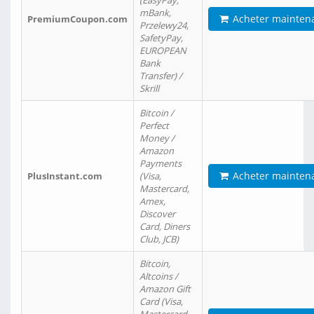
(EasyPay,
mBank,
Acheter mainten
PremiumCoupon.com
Przelewy24,
SafetyPay,
EUROPEAN
Bank
Transfer) /
Skrill
Bitcoin /
Perfect
Money /
Amazon
Payments
Acheter mainten
PlusInstant.com
(Visa,
Mastercard,
Amex,
Discover
Card, Diners
Club, JCB)
Bitcoin,
Altcoins /
Amazon Gift
Card (Visa,