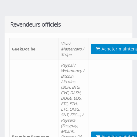
Revendeurs officiels
Visa /
Acheter mainten
GeekDot.be
Mastercard /
Stripe
Paypal /
Webmoney /
Bitcoin,
Altcoins
(BCH, BTG,
CVC, DASH,
DOGE, EOS,
ETC, ETH,
LTC, OMG,
SNT, ZEC…) /
Paysera
(Easypay,
Mbank,
Acheter mainten
PremiumKeys.com
Przelewy24,