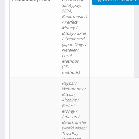
Safetypay,
SEPA,
Banktransfer)
/ Perfect
Money /
Bitpay / Skrill
/ Credit card
(Japan Only) /
Neteller /
Local
Methods
(25+
methods)
Paypal /
Webmoney /
Bitcoin,
Altcoins /
Perfect
Money /
Amazon /
BankTransfer
(world wide) /
TrustPay