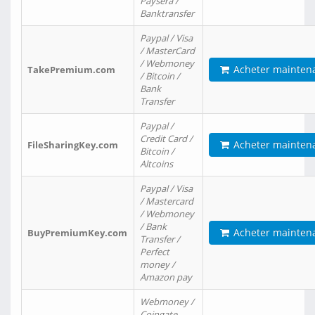
Paysera /
Banktransfer
Paypal / Visa
/ MasterCard
/ Webmoney
Acheter mainten
TakePremium.com
/ Bitcoin /
Bank
Transfer
Paypal /
Credit Card /
Acheter mainten
FileSharingKey.com
Bitcoin /
Altcoins
Paypal / Visa
/ Mastercard
/ Webmoney
/ Bank
Acheter mainten
BuyPremiumKey.com
Transfer /
Perfect
money /
Amazon pay
Webmoney /
Coingate