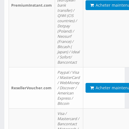
(european
Acheter mainten
PremiumInstant.com
bank
transfer) /
QIWI (CIS
countries) /
Dotpay
(Poland) /
Neosurf
(France) /
Bitcash (
Japan) / Ideal
/ Sofort/
Bancontact
Paypal / Visa
/ MasterCard
/ WebMoney
Acheter mainten
ResellerVoucher.com
/ Discover /
American
Express /
Bitcoin
Visa /
Mastercard /
Bancontact