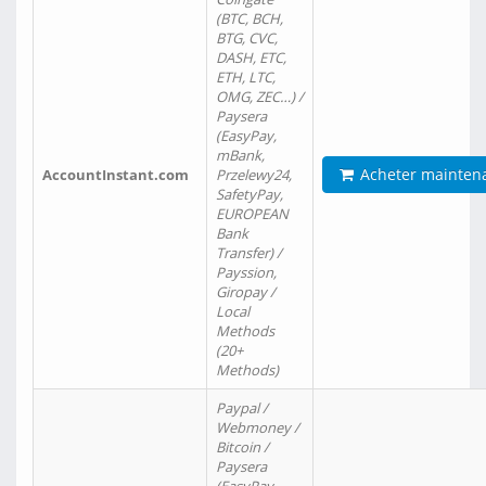
(BTC, BCH,
BTG, CVC,
DASH, ETC,
ETH, LTC,
OMG, ZEC…) /
Paysera
(EasyPay,
mBank,
Acheter mainten
AccountInstant.com
Przelewy24,
SafetyPay,
EUROPEAN
Bank
Transfer) /
Payssion,
Giropay /
Local
Methods
(20+
Methods)
Paypal /
Webmoney /
Bitcoin /
Paysera