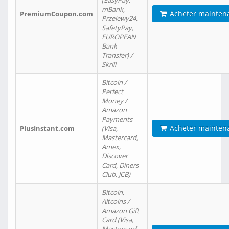
(EasyPay,
mBank,
Acheter mainten
PremiumCoupon.com
Przelewy24,
SafetyPay,
EUROPEAN
Bank
Transfer) /
Skrill
Bitcoin /
Perfect
Money /
Amazon
Payments
Acheter mainten
PlusInstant.com
(Visa,
Mastercard,
Amex,
Discover
Card, Diners
Club, JCB)
Bitcoin,
Altcoins /
Amazon Gift
Card (Visa,