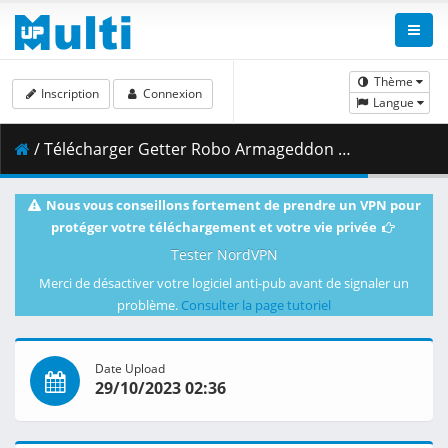
Thème
Inscription
Connexion
Langue
/ Télécharger Getter Robo Armageddon - 01.mkv.002 ( 494.30 MB )
Nous vous conseillons fortement de prendre un VPN pour
protéger votre téléchargement et votre vie privée
Tester NordVPN
Merci de désactiver votre logiciel anti-pub avant de signaler un
problème.
Consulter la page tutoriel
Date Upload
29/10/2023 02:36