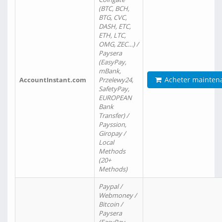
(BTC, BCH,
BTG, CVC,
DASH, ETC,
ETH, LTC,
OMG, ZEC…) /
Paysera
(EasyPay,
mBank,
Acheter mainten
AccountInstant.com
Przelewy24,
SafetyPay,
EUROPEAN
Bank
Transfer) /
Payssion,
Giropay /
Local
Methods
(20+
Methods)
Paypal /
Webmoney /
Bitcoin /
Paysera