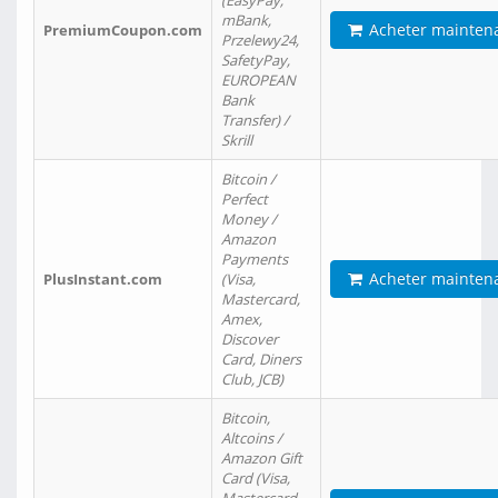
(EasyPay,
mBank,
Acheter mainten
PremiumCoupon.com
Przelewy24,
SafetyPay,
EUROPEAN
Bank
Transfer) /
Skrill
Bitcoin /
Perfect
Money /
Amazon
Payments
Acheter mainten
PlusInstant.com
(Visa,
Mastercard,
Amex,
Discover
Card, Diners
Club, JCB)
Bitcoin,
Altcoins /
Amazon Gift
Card (Visa,