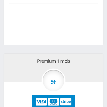
Premium 1 mois
5€