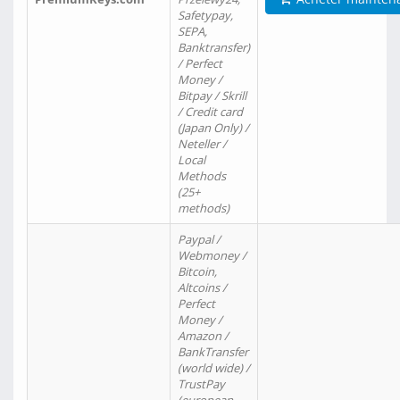
Safetypay,
SEPA,
Banktransfer)
/ Perfect
Money /
Bitpay / Skrill
/ Credit card
(Japan Only) /
Neteller /
Local
Methods
(25+
methods)
Paypal /
Webmoney /
Bitcoin,
Altcoins /
Perfect
Money /
Amazon /
BankTransfer
(world wide) /
TrustPay