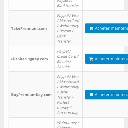
Paysera /
Banktransfer
Paypal / Visa
/ MasterCard
/ Webmoney
Acheter mainten
TakePremium.com
/ Bitcoin /
Bank
Transfer
Paypal /
Credit Card /
Acheter mainten
FileSharingKey.com
Bitcoin /
Altcoins
Paypal / Visa
/ Mastercard
/ Webmoney
/ Bank
Acheter mainten
BuyPremiumKey.com
Transfer /
Perfect
money /
Amazon pay
Webmoney /
Coingate