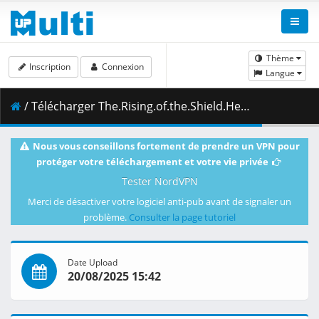
Thème
Inscription
Connexion
Langue
/ Télécharger The.Rising.of.the.Shield.Hero.S04E07.1080p.CR.WEB-DL.DUAL.AAC2.0.H.264-VARYG.mkv.001 ( 473.79 MB )
Nous vous conseillons fortement de prendre un VPN pour
protéger votre téléchargement et votre vie privée
Tester NordVPN
Merci de désactiver votre logiciel anti-pub avant de signaler un
problème.
Consulter la page tutoriel
Date Upload
20/08/2025 15:42