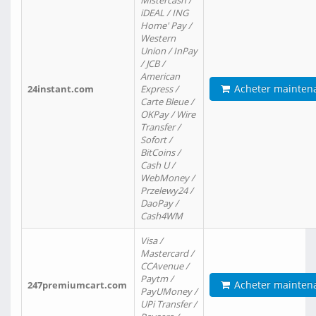
Mistercash /
iDEAL / ING
Home' Pay /
Western
Union / InPay
/ JCB /
American
Acheter mainten
24instant.com
Express /
Carte Bleue /
OKPay / Wire
Transfer /
Sofort /
BitCoins /
Cash U /
WebMoney /
Przelewy24 /
DaoPay /
Cash4WM
Visa /
Mastercard /
CCAvenue /
Paytm /
Acheter mainten
247premiumcart.com
PayUMoney /
UPi Transfer /