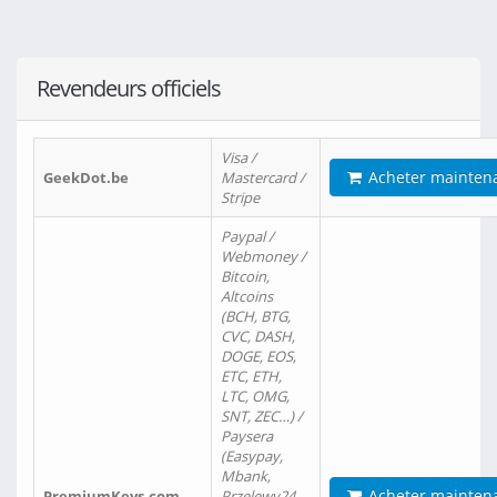
Revendeurs officiels
Visa /
Acheter mainten
GeekDot.be
Mastercard /
Stripe
Paypal /
Webmoney /
Bitcoin,
Altcoins
(BCH, BTG,
CVC, DASH,
DOGE, EOS,
ETC, ETH,
LTC, OMG,
SNT, ZEC…) /
Paysera
(Easypay,
Mbank,
Acheter mainten
PremiumKeys.com
Przelewy24,