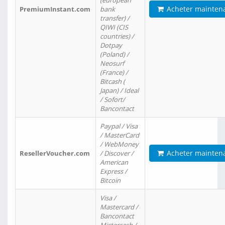
(european
Acheter mainten
PremiumInstant.com
bank
transfer) /
QIWI (CIS
countries) /
Dotpay
(Poland) /
Neosurf
(France) /
Bitcash (
Japan) / Ideal
/ Sofort/
Bancontact
Paypal / Visa
/ MasterCard
/ WebMoney
Acheter mainten
ResellerVoucher.com
/ Discover /
American
Express /
Bitcoin
Visa /
Mastercard /
Bancontact