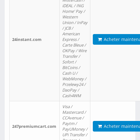
Mistercash /
iDEAL / ING
Home' Pay /
Western
Union / InPay
/ JCB /
American
Acheter mainten
24instant.com
Express /
Carte Bleue /
OKPay / Wire
Transfer /
Sofort /
BitCoins /
Cash U /
WebMoney /
Przelewy24 /
DaoPay /
Cash4WM
Visa /
Mastercard /
CCAvenue /
Paytm /
Acheter mainten
247premiumcart.com
PayUMoney /
UPi Transfer /