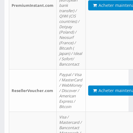
(european
Acheter mainten
PremiumInstant.com
bank
transfer) /
QIWI (CIS
countries) /
Dotpay
(Poland) /
Neosurf
(France) /
Bitcash (
Japan) / Ideal
/ Sofort/
Bancontact
Paypal / Visa
/ MasterCard
/ WebMoney
Acheter mainten
ResellerVoucher.com
/ Discover /
American
Express /
Bitcoin
Visa /
Mastercard /
Bancontact