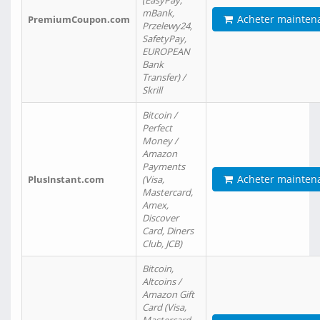
(EasyPay,
mBank,
Acheter mainten
PremiumCoupon.com
Przelewy24,
SafetyPay,
EUROPEAN
Bank
Transfer) /
Skrill
Bitcoin /
Perfect
Money /
Amazon
Payments
Acheter mainten
PlusInstant.com
(Visa,
Mastercard,
Amex,
Discover
Card, Diners
Club, JCB)
Bitcoin,
Altcoins /
Amazon Gift
Card (Visa,