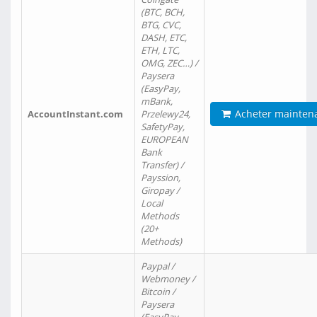
(BTC, BCH,
BTG, CVC,
DASH, ETC,
ETH, LTC,
OMG, ZEC…) /
Paysera
(EasyPay,
mBank,
Acheter mainten
AccountInstant.com
Przelewy24,
SafetyPay,
EUROPEAN
Bank
Transfer) /
Payssion,
Giropay /
Local
Methods
(20+
Methods)
Paypal /
Webmoney /
Bitcoin /
Paysera