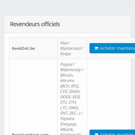
Revendeurs officiels
Visa /
Acheter mainten
GeekDot.be
Mastercard /
Stripe
Paypal /
Webmoney /
Bitcoin,
Altcoins
(BCH, BTG,
CVC, DASH,
DOGE, EOS,
ETC, ETH,
LTC, OMG,
SNT, ZEC…) /
Paysera
(Easypay,
Mbank,
Acheter mainten
PremiumKeys.com
Przelewy24,