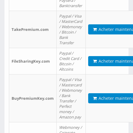
Paysera /
Banktransfer
Paypal / Visa
/ MasterCard
/ Webmoney
Acheter mainten
TakePremium.com
/ Bitcoin /
Bank
Transfer
Paypal /
Credit Card /
Acheter mainten
FileSharingKey.com
Bitcoin /
Altcoins
Paypal / Visa
/ Mastercard
/ Webmoney
/ Bank
Acheter mainten
BuyPremiumKey.com
Transfer /
Perfect
money /
Amazon pay
Webmoney /
Coingate