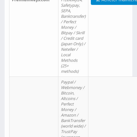
Safetypay,
SEPA,
Banktransfer)
/ Perfect
Money /
Bitpay / Skrill
/ Credit card
(Japan Only) /
Neteller /
Local
Methods
(25+
methods)
Paypal /
Webmoney /
Bitcoin,
Altcoins /
Perfect
Money /
Amazon /
BankTransfer
(world wide) /
TrustPay