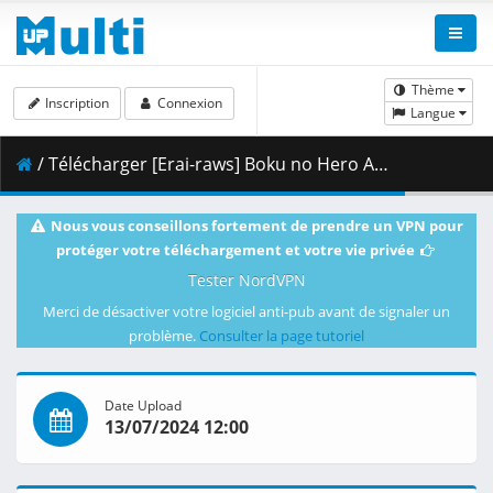
Thème
Inscription
Connexion
Langue
/ Télécharger [Erai-raws] Boku no Hero Academia 7th Season - 10 [720p][Multiple Subtitle][E638745D].mkv.001 ( 357.13 MB )
Nous vous conseillons fortement de prendre un VPN pour
protéger votre téléchargement et votre vie privée
Tester NordVPN
Merci de désactiver votre logiciel anti-pub avant de signaler un
problème.
Consulter la page tutoriel
Date Upload
13/07/2024 12:00