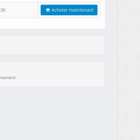
Acheter maintenant
CB)
ursement.