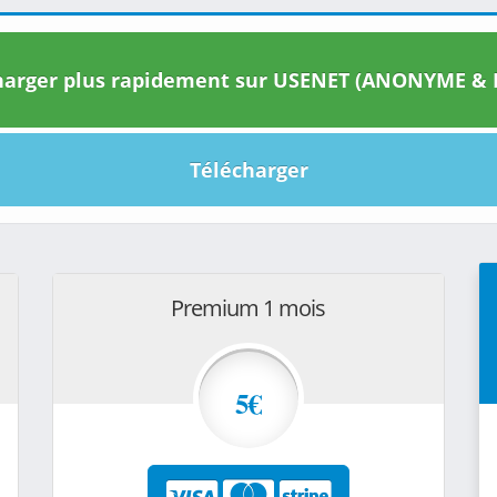
arger plus rapidement sur USENET (ANONYME & I
Télécharger
Premium 1 mois
5€