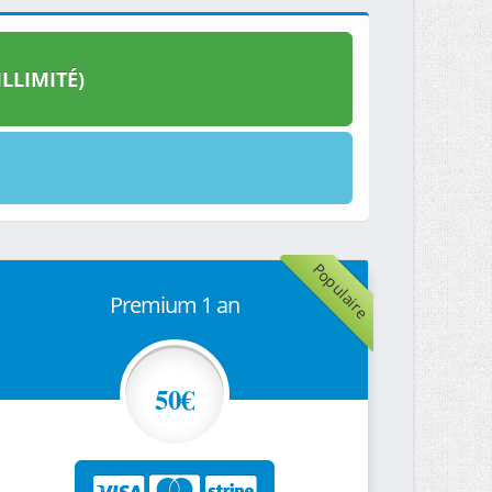
LLIMITÉ)
Populaire
Premium 1 an
50€