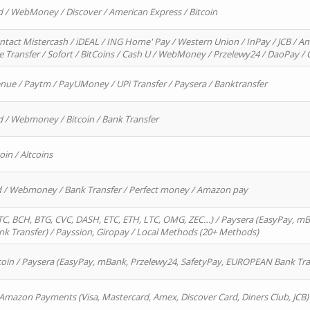
d / WebMoney / Discover / American Express / Bitcoin
ntact Mistercash / iDEAL / ING Home' Pay / Western Union / InPay / JCB / Am
re Transfer / Sofort / BitCoins / Cash U / WebMoney / Przelewy24 / DaoPay 
enue / Paytm / PayUMoney / UPi Transfer / Paysera / Banktransfer
d / Webmoney / Bitcoin / Bank Transfer
oin / Altcoins
rd / Webmoney / Bank Transfer / Perfect money / Amazon pay
, BCH, BTG, CVC, DASH, ETC, ETH, LTC, OMG, ZEC…) / Paysera (EasyPay, mB
 Transfer) / Payssion, Giropay / Local Methods (20+ Methods)
oin / Paysera (EasyPay, mBank, Przelewy24, SafetyPay, EUROPEAN Bank Transf
 Amazon Payments (Visa, Mastercard, Amex, Discover Card, Diners Club, JCB)