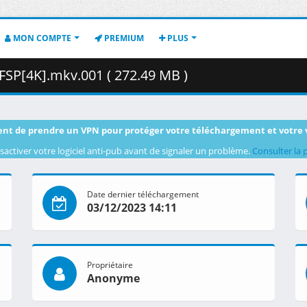
MON COMPTE
PREMIUM
PLUS
SP[4K].mkv.001 ( 272.49 MB )
nt de prendre un VPN pour protéger votre téléchargement et votre 
sactiver votre logiciel anti-pub avant de signaler un problème.
Consulter la 
Date dernier téléchargement
03/12/2023 14:11
Propriétaire
Anonyme