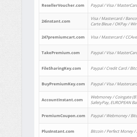
ResellerVoucher.com
Paypal / Visa / MasterCar
Visa / Mastercard / Banco
24instant.com
Carte Bleue / OKPay / Wi
247premiumcart.com
Visa / Mastercard / CCAv
TakePremium.com
Paypal / Visa / MasterCar
FileSharingKey.com
Paypal / Credit Card / Bitc
BuyPremiumKey.com
Paypal / Visa / Masterca
Webmoney / Coingate (BTC
AccountInstant.com
SafetyPay, EUROPEAN Bank
PremiumCoupon.com
Paypal / Webmoney / Bitc
PlusInstant.com
Bitcoin / Perfect Money /