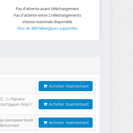
Pas d'attente avant téléchargement
Pas d'attente entre 2 téléchargements
Vitesse maximale disponible
Plus de 300 hébergeurs supportés
Acheter maintenant
EC…) / Paysera
Acheter maintenant
card (Japan Only) /
tPay (european bank
Acheter maintenant
/ Bancontact