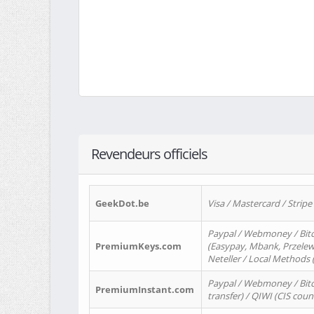
Revendeurs officiels
GeekDot.be
Visa / Mastercard / Stripe
Paypal / Webmoney / Bitc
PremiumKeys.com
(Easypay, Mbank, Przelewy2
Neteller / Local Methods
Paypal / Webmoney / Bitc
PremiumInstant.com
transfer) / QIWI (CIS coun