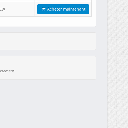
Acheter maintenant
CB)
ursement.