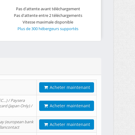
Pas d'attente avant téléchargement
Pas d'attente entre 2 téléchargements
Vitesse maximale disponible
Plus de 300 hébergeurs supportés
Acheter maintenant
EC…) / Paysera
Acheter maintenant
card (Japan Only) /
tPay (european bank
Acheter maintenant
/ Bancontact