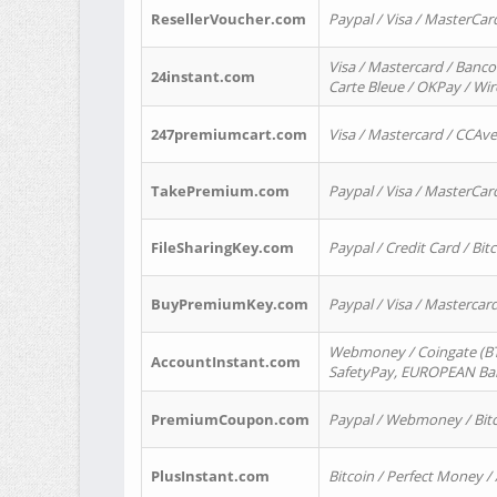
ResellerVoucher.com
Paypal / Visa / MasterCar
Visa / Mastercard / Banco
24instant.com
Carte Bleue / OKPay / Wi
247premiumcart.com
Visa / Mastercard / CCAv
TakePremium.com
Paypal / Visa / MasterCar
FileSharingKey.com
Paypal / Credit Card / Bitc
BuyPremiumKey.com
Paypal / Visa / Masterca
Webmoney / Coingate (BTC
AccountInstant.com
SafetyPay, EUROPEAN Bank
PremiumCoupon.com
Paypal / Webmoney / Bitc
PlusInstant.com
Bitcoin / Perfect Money /