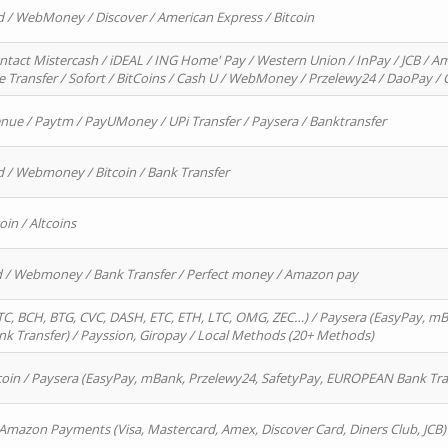
d / WebMoney / Discover / American Express / Bitcoin
ntact Mistercash / iDEAL / ING Home' Pay / Western Union / InPay / JCB / Am
re Transfer / Sofort / BitCoins / Cash U / WebMoney / Przelewy24 / DaoPay 
enue / Paytm / PayUMoney / UPi Transfer / Paysera / Banktransfer
d / Webmoney / Bitcoin / Bank Transfer
oin / Altcoins
rd / Webmoney / Bank Transfer / Perfect money / Amazon pay
, BCH, BTG, CVC, DASH, ETC, ETH, LTC, OMG, ZEC…) / Paysera (EasyPay, mB
 Transfer) / Payssion, Giropay / Local Methods (20+ Methods)
oin / Paysera (EasyPay, mBank, Przelewy24, SafetyPay, EUROPEAN Bank Transf
 Amazon Payments (Visa, Mastercard, Amex, Discover Card, Diners Club, JCB)