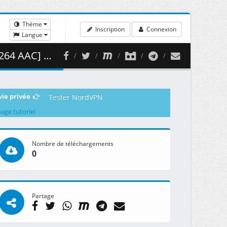
Thème
Inscription
Connexion
Langue
( 483.04 MB )
vie privée
Tester NordVPN
page tutoriel
Nombre de téléchargements
0
Partage