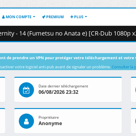
MON COMPTE
PREMIUM
PLUS
Fumetsu no Anata e) [CR-Dub 1080p x264 AAC] [08805751].mkv.001 
nt de prendre un VPN pour protéger votre téléchargement et votre 
sactiver votre logiciel anti-pub avant de signaler un problème.
Consulter la 
Date dernier téléchargement
06/08/2026 23:32
Propriétaire
Anonyme