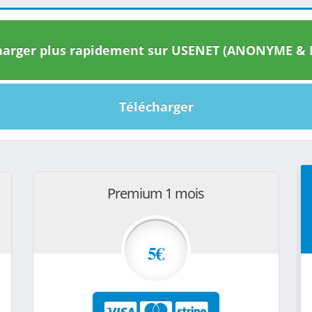
arger plus rapidement sur USENET (ANONYME & I
Télécharger
Premium 1 mois
5€