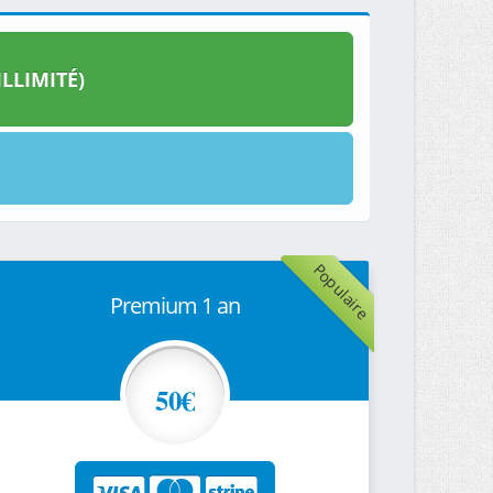
LLIMITÉ)
Populaire
Premium 1 an
50€