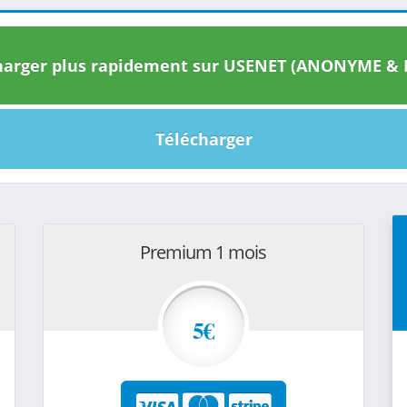
arger plus rapidement sur USENET (ANONYME & I
Télécharger
Premium 1 mois
5€