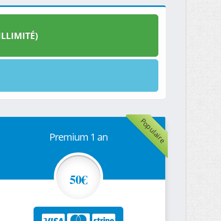
LLIMITÉ)
Populaire
Premium 1 an
50€