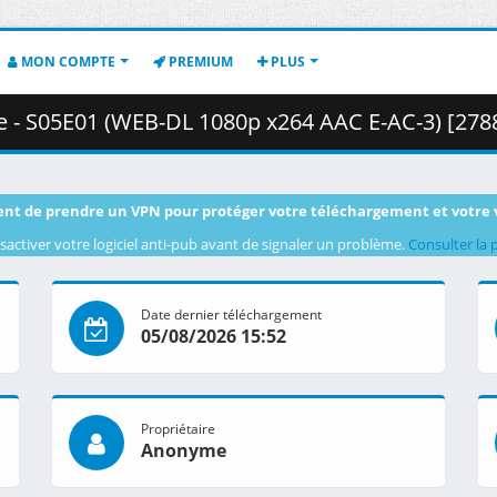
MON COMPTE
PREMIUM
PLUS
5E01 (WEB-DL 1080p x264 AAC E-AC-3) [2788D184].mkv.001 ( 
nt de prendre un VPN pour protéger votre téléchargement et votre 
sactiver votre logiciel anti-pub avant de signaler un problème.
Consulter la 
Date dernier téléchargement
05/08/2026 15:52
Propriétaire
Anonyme