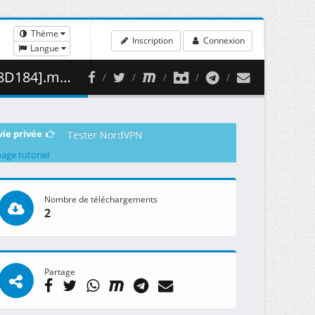
Thème
Inscription
Connexion
Langue
483.19 MB )
vie privée
Tester NordVPN
page tutoriel
Nombre de téléchargements
2
Partage