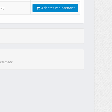
Acheter maintenant
CB)
ursement.