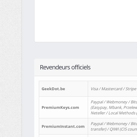
Revendeurs officiels
GeekDot.be
Visa / Mastercard / Stripe
Paypal / Webmoney / Bitc
PremiumKeys.com
(Easypay, Mbank, Przelewy2
Neteller / Local Methods
Paypal / Webmoney / Bitc
PremiumInstant.com
transfer) / QIWI (CIS coun