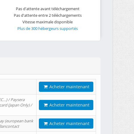
Pas d'attente avant téléchargement
Pas d'attente entre 2 téléchargements
Vitesse maximale disponible
Plus de 300 hébergeurs supportés
Acheter maintenant
EC…) / Paysera
Acheter maintenant
card (Japan Only) /
tPay (european bank
Acheter maintenant
/ Bancontact