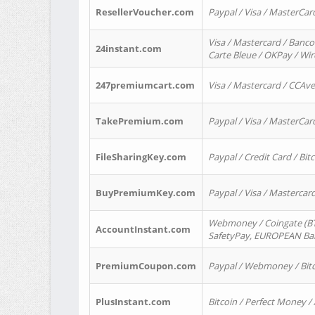
ResellerVoucher.com
Paypal / Visa / MasterCar
Visa / Mastercard / Banco
24instant.com
Carte Bleue / OKPay / Wi
247premiumcart.com
Visa / Mastercard / CCAv
TakePremium.com
Paypal / Visa / MasterCar
FileSharingKey.com
Paypal / Credit Card / Bitc
BuyPremiumKey.com
Paypal / Visa / Masterca
Webmoney / Coingate (BTC
AccountInstant.com
SafetyPay, EUROPEAN Bank
PremiumCoupon.com
Paypal / Webmoney / Bitc
PlusInstant.com
Bitcoin / Perfect Money /