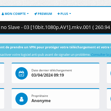
MON COMPTE
PREMIUM
PLUS
 no Slave - 03 [10bit.1080p.AV1].mkv.001 ( 260.94
nt de prendre un VPN pour protéger votre téléchargement et votre 
sactiver votre logiciel anti-pub avant de signaler un problème.
Consulter la 
Date dernier téléchargement
03/04/2024 09:19
Propriétaire
Anonyme