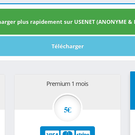
arger plus rapidement sur USENET (ANONYME & I
Télécharger
Premium 1 mois
5€