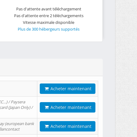
Pas d'attente avant téléchargement
Pas d'attente entre 2 téléchargements
Vitesse maximale disponible
Plus de 300 hébergeurs supportés
Acheter maintenant
EC…) / Paysera
Acheter maintenant
card (Japan Only) /
tPay (european bank
Acheter maintenant
/ Bancontact