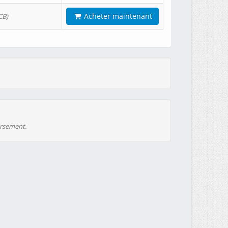
Acheter maintenant
CB)
ursement.