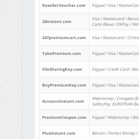
ResellerVoucher.com
Paypal / Visa / MasterCar
Visa / Mastercard / Banco
24instant.com
Carte Bleue / OKPay / Wi
247premiumcart.com
Visa / Mastercard / CCAv
TakePremium.com
Paypal / Visa / MasterCar
FileSharingKey.com
Paypal / Credit Card / Bitc
BuyPremiumKey.com
Paypal / Visa / Masterca
Webmoney / Coingate (BTC
AccountInstant.com
SafetyPay, EUROPEAN Bank
PremiumCoupon.com
Paypal / Webmoney / Bitc
PlusInstant.com
Bitcoin / Perfect Money /