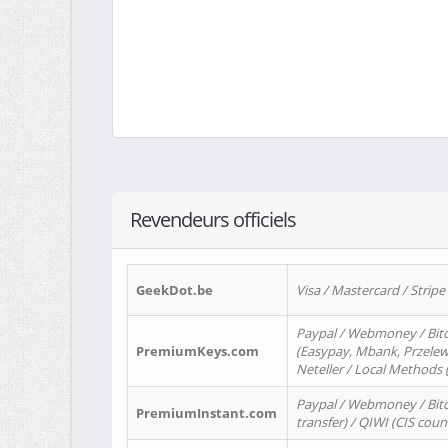
Revendeurs officiels
GeekDot.be
Visa / Mastercard / Stripe
Paypal / Webmoney / Bitc
PremiumKeys.com
(Easypay, Mbank, Przelewy2
Neteller / Local Methods
Paypal / Webmoney / Bitc
PremiumInstant.com
transfer) / QIWI (CIS coun