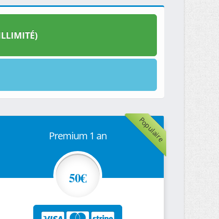
LLIMITÉ)
Populaire
Premium 1 an
50€