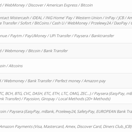
d / WebMoney / Discover / American Express / Bitcoin
ntact Mistercash / iDEAL / ING Home' Pay / Western Union / InPay / JCB / Am
re Transfer / Sofort / BitCoins / Cash U / WebMoney / Przelewy24 / DaoPay 
enue / Paytm / PayUMoney / UPi Transfer / Paysera / Banktransfer
d / Webmoney / Bitcoin / Bank Transfer
oin / Altcoins
rd / Webmoney / Bank Transfer / Perfect money / Amazon pay
, BCH, BTG, CVC, DASH, ETC, ETH, LTC, OMG, ZEC…) / Paysera (EasyPay, mB
 Transfer) / Payssion, Giropay / Local Methods (20+ Methods)
oin / Paysera (EasyPay, mBank, Przelewy24, SafetyPay, EUROPEAN Bank Transf
 Amazon Payments (Visa, Mastercard, Amex, Discover Card, Diners Club, JCB)