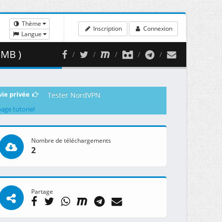
Thème
Inscription
Connexion
Langue
 MB )
vie privée
Tester NordVPN
page tutoriel
Nombre de téléchargements
2
Partage