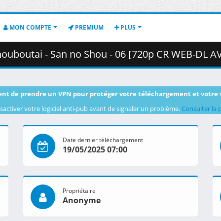
MON COMPTE
PREMIUM
PLUS
 no Shou - 06 [720p CR WEB-DL AVC AAC][MultiSub][52D0AFD0].mkv.001 (
nt de prendre un VPN pour protéger votre téléchargement et votre 
sactiver votre logiciel anti-pub avant de signaler un problème.
Consulter la 
Date dernier téléchargement
19/05/2025 07:00
Propriétaire
Anonyme