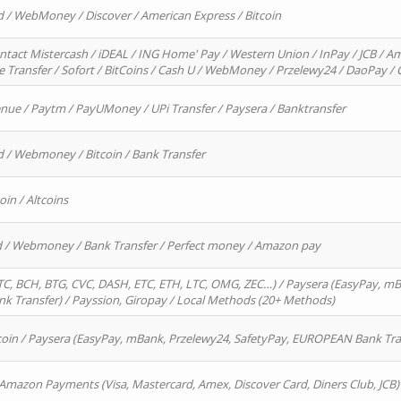
d / WebMoney / Discover / American Express / Bitcoin
ntact Mistercash / iDEAL / ING Home' Pay / Western Union / InPay / JCB / Am
re Transfer / Sofort / BitCoins / Cash U / WebMoney / Przelewy24 / DaoPay 
enue / Paytm / PayUMoney / UPi Transfer / Paysera / Banktransfer
d / Webmoney / Bitcoin / Bank Transfer
oin / Altcoins
rd / Webmoney / Bank Transfer / Perfect money / Amazon pay
, BCH, BTG, CVC, DASH, ETC, ETH, LTC, OMG, ZEC…) / Paysera (EasyPay, mB
 Transfer) / Payssion, Giropay / Local Methods (20+ Methods)
oin / Paysera (EasyPay, mBank, Przelewy24, SafetyPay, EUROPEAN Bank Transf
 Amazon Payments (Visa, Mastercard, Amex, Discover Card, Diners Club, JCB)