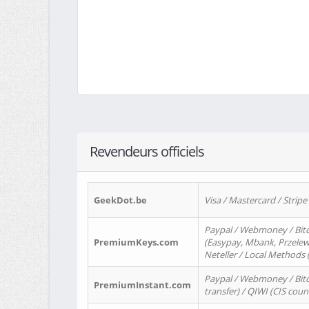
Revendeurs officiels
GeekDot.be
Visa / Mastercard / Stripe
Paypal / Webmoney / Bitc
PremiumKeys.com
(Easypay, Mbank, Przelewy2
Neteller / Local Methods
Paypal / Webmoney / Bitc
PremiumInstant.com
transfer) / QIWI (CIS coun