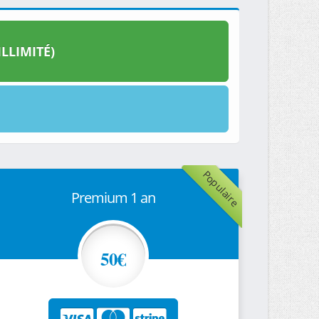
LLIMITÉ)
Populaire
Premium 1 an
50€