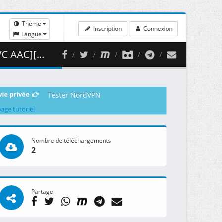
Thème
Inscription
Connexion
Langue
 363.21 MB )
vie privée
Tester NordVPN
page tutoriel
Nombre de téléchargements
2
Partage