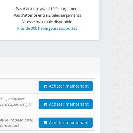
Pas d'attente avant téléchargement
Pas d'attente entre 2 téléchargements
Vitesse maximale disponible
Plus de 300 hébergeurs supportés
Acheter maintenant
EC…) / Paysera
Acheter maintenant
card (Japan Only) /
tPay (european bank
Acheter maintenant
/ Bancontact