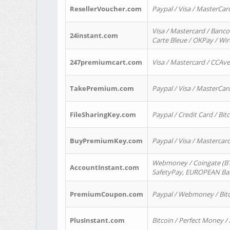
ResellerVoucher.com
Paypal / Visa / MasterCar
Visa / Mastercard / Banco
24instant.com
Carte Bleue / OKPay / Wi
247premiumcart.com
Visa / Mastercard / CCAv
TakePremium.com
Paypal / Visa / MasterCar
FileSharingKey.com
Paypal / Credit Card / Bitc
BuyPremiumKey.com
Paypal / Visa / Masterca
Webmoney / Coingate (BTC
AccountInstant.com
SafetyPay, EUROPEAN Bank
PremiumCoupon.com
Paypal / Webmoney / Bitc
PlusInstant.com
Bitcoin / Perfect Money /