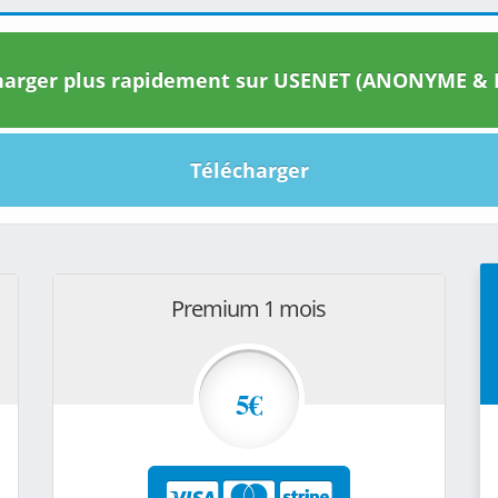
arger plus rapidement sur USENET (ANONYME & I
Télécharger
Premium 1 mois
5€