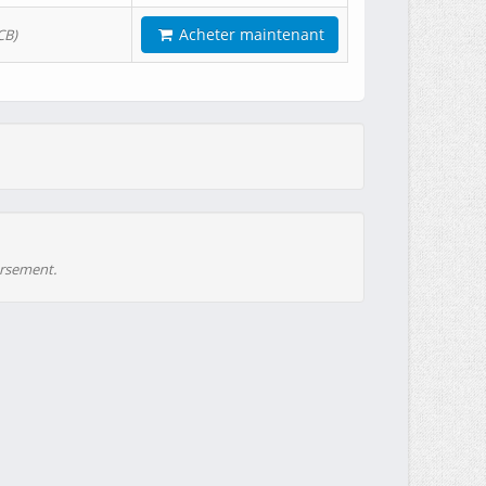
Acheter maintenant
CB)
ursement.