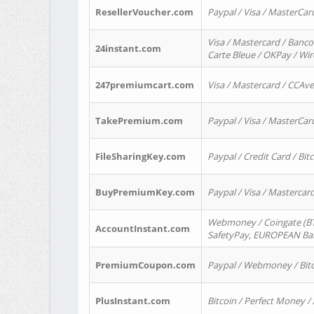
ResellerVoucher.com
Paypal / Visa / MasterCar
Visa / Mastercard / Banco
24instant.com
Carte Bleue / OKPay / Wi
247premiumcart.com
Visa / Mastercard / CCAv
TakePremium.com
Paypal / Visa / MasterCar
FileSharingKey.com
Paypal / Credit Card / Bitc
BuyPremiumKey.com
Paypal / Visa / Masterca
Webmoney / Coingate (BTC
AccountInstant.com
SafetyPay, EUROPEAN Bank
PremiumCoupon.com
Paypal / Webmoney / Bitc
PlusInstant.com
Bitcoin / Perfect Money /