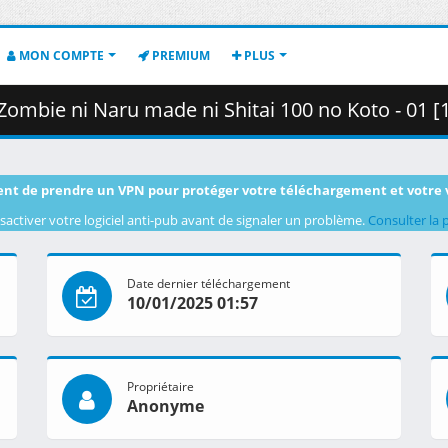
MON COMPTE
PREMIUM
PLUS
u made ni Shitai 100 no Koto - 01 [1080p][HEVC][54086805].mkv.002 (
nt de prendre un VPN pour protéger votre téléchargement et votre 
sactiver votre logiciel anti-pub avant de signaler un problème.
Consulter la 
Date dernier téléchargement
10/01/2025 01:57
Propriétaire
Anonyme