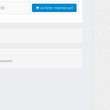
Acheter maintenant
CB)
ursement.