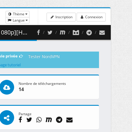
Thème
Inscription
Connexion
Langue
 335.66 MB )
vie privée
Tester NordVPN
page tutoriel
Nombre de téléchargements
14
Partage