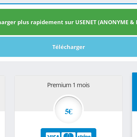
arger plus rapidement sur USENET (ANONYME & I
Télécharger
Premium 1 mois
5€