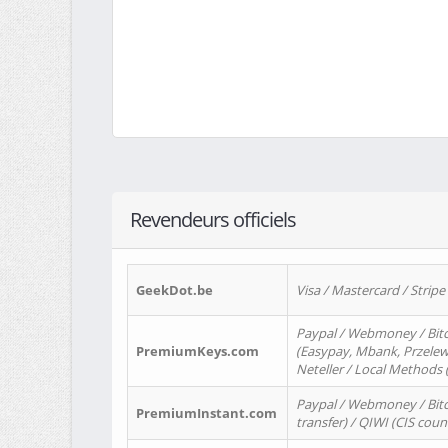
Revendeurs officiels
GeekDot.be
Visa / Mastercard / Stripe
Paypal / Webmoney / Bitc
PremiumKeys.com
(Easypay, Mbank, Przelewy2
Neteller / Local Methods
Paypal / Webmoney / Bitc
PremiumInstant.com
transfer) / QIWI (CIS coun