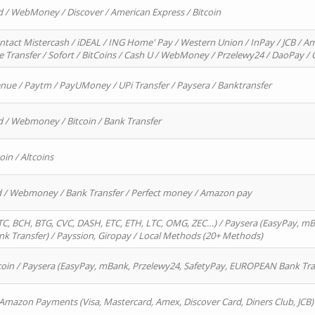
d / WebMoney / Discover / American Express / Bitcoin
ntact Mistercash / iDEAL / ING Home' Pay / Western Union / InPay / JCB / Am
re Transfer / Sofort / BitCoins / Cash U / WebMoney / Przelewy24 / DaoPay 
enue / Paytm / PayUMoney / UPi Transfer / Paysera / Banktransfer
d / Webmoney / Bitcoin / Bank Transfer
oin / Altcoins
rd / Webmoney / Bank Transfer / Perfect money / Amazon pay
, BCH, BTG, CVC, DASH, ETC, ETH, LTC, OMG, ZEC…) / Paysera (EasyPay, mB
 Transfer) / Payssion, Giropay / Local Methods (20+ Methods)
oin / Paysera (EasyPay, mBank, Przelewy24, SafetyPay, EUROPEAN Bank Transf
 Amazon Payments (Visa, Mastercard, Amex, Discover Card, Diners Club, JCB)