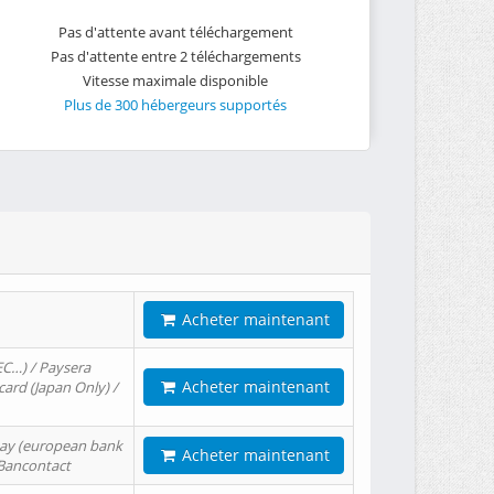
Pas d'attente avant téléchargement
Pas d'attente entre 2 téléchargements
Vitesse maximale disponible
Plus de 300 hébergeurs supportés
Acheter maintenant
EC…) / Paysera
Acheter maintenant
card (Japan Only) /
tPay (european bank
Acheter maintenant
/ Bancontact