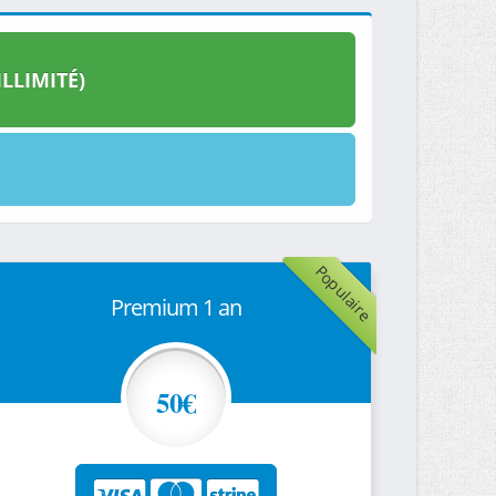
LLIMITÉ)
Populaire
Premium 1 an
50€