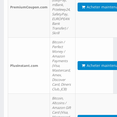
(EasyPay,
mBank,
Acheter mainten
PremiumCoupon.com
Przelewy24,
SafetyPay,
EUROPEAN
Bank
Transfer) /
Skrill
Bitcoin /
Perfect
Money /
Amazon
Payments
Acheter mainten
PlusInstant.com
(Visa,
Mastercard,
Amex,
Discover
Card, Diners
Club, JCB)
Bitcoin,
Altcoins /
Amazon Gift
Card (Visa,