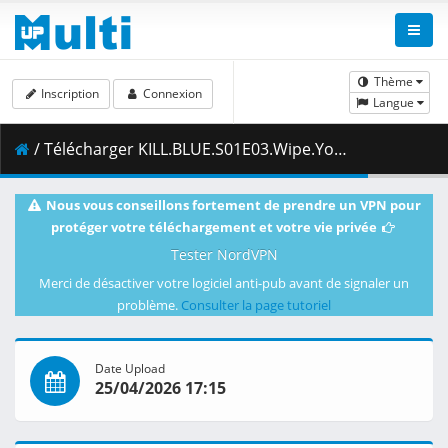
Thème
Inscription
Connexion
Langue
/ Télécharger KILL.BLUE.S01E03.Wipe.Your.Own.Butt.1080p.CR.WEB-DL.AAC2.0.H.264-VARYG.mkv.003 ( 468.87 MB )
Nous vous conseillons fortement de prendre un VPN pour
protéger votre téléchargement et votre vie privée
Tester NordVPN
Merci de désactiver votre logiciel anti-pub avant de signaler un
problème.
Consulter la page tutoriel
Date Upload
25/04/2026 17:15