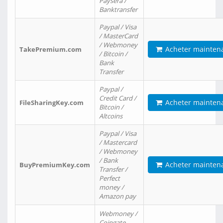
Paysera /
Banktransfer
Paypal / Visa
/ MasterCard
/ Webmoney
Acheter mainten
TakePremium.com
/ Bitcoin /
Bank
Transfer
Paypal /
Credit Card /
Acheter mainten
FileSharingKey.com
Bitcoin /
Altcoins
Paypal / Visa
/ Mastercard
/ Webmoney
/ Bank
Acheter mainten
BuyPremiumKey.com
Transfer /
Perfect
money /
Amazon pay
Webmoney /
Coingate