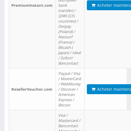
(european
Acheter mainten
PremiumInstant.com
bank
transfer) /
QIWI (CIS
countries) /
Dotpay
(Poland) /
Neosurf
(France) /
Bitcash (
Japan) / Ideal
/ Sofort/
Bancontact
Paypal / Visa
/ MasterCard
/ WebMoney
Acheter mainten
ResellerVoucher.com
/ Discover /
American
Express /
Bitcoin
Visa /
Mastercard /
Bancontact