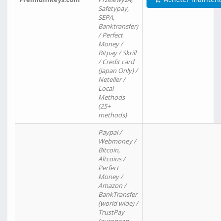
Safetypay,
SEPA,
Banktransfer)
/ Perfect
Money /
Bitpay / Skrill
/ Credit card
(Japan Only) /
Neteller /
Local
Methods
(25+
methods)
Paypal /
Webmoney /
Bitcoin,
Altcoins /
Perfect
Money /
Amazon /
BankTransfer
(world wide) /
TrustPay