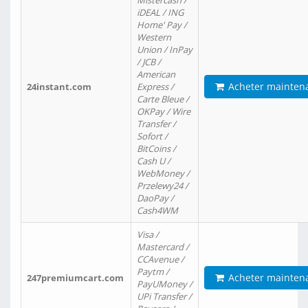
Mistercash /
iDEAL / ING
Home' Pay /
Western
Union / InPay
/ JCB /
American
Acheter mainten
24instant.com
Express /
Carte Bleue /
OKPay / Wire
Transfer /
Sofort /
BitCoins /
Cash U /
WebMoney /
Przelewy24 /
DaoPay /
Cash4WM
Visa /
Mastercard /
CCAvenue /
Paytm /
Acheter mainten
247premiumcart.com
PayUMoney /
UPi Transfer /