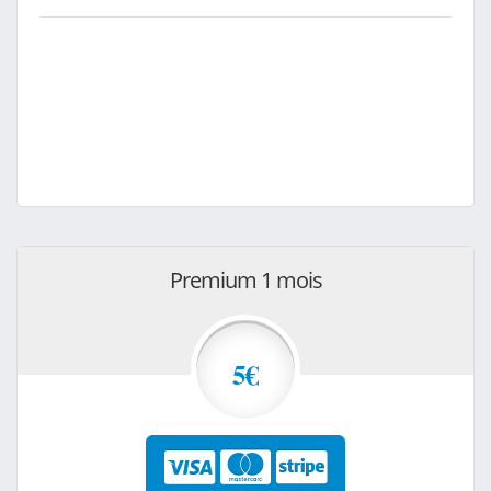
Premium 1 mois
5€