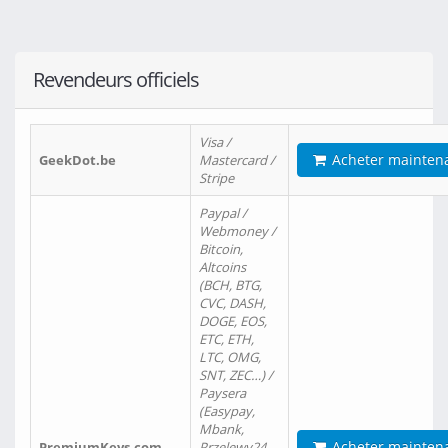
Revendeurs officiels
Visa /
Acheter mainten
GeekDot.be
Mastercard /
Stripe
Paypal /
Webmoney /
Bitcoin,
Altcoins
(BCH, BTG,
CVC, DASH,
DOGE, EOS,
ETC, ETH,
LTC, OMG,
SNT, ZEC…) /
Paysera
(Easypay,
Mbank,
Acheter mainten
PremiumKeys.com
Przelewy24,