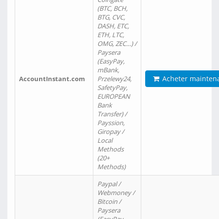
(BTC, BCH,
BTG, CVC,
DASH, ETC,
ETH, LTC,
OMG, ZEC…) /
Paysera
(EasyPay,
mBank,
Acheter mainten
AccountInstant.com
Przelewy24,
SafetyPay,
EUROPEAN
Bank
Transfer) /
Payssion,
Giropay /
Local
Methods
(20+
Methods)
Paypal /
Webmoney /
Bitcoin /
Paysera