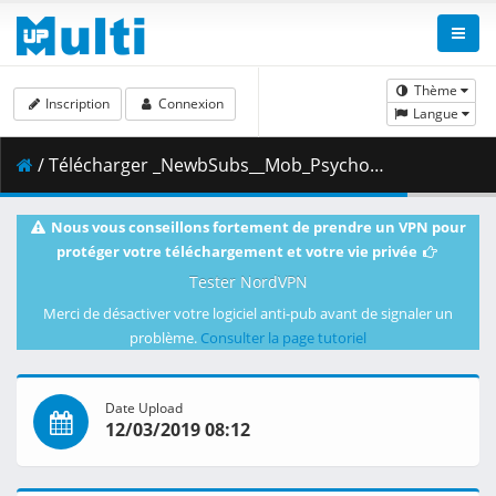
Thème
Inscription
Connexion
Langue
/ Télécharger _NewbSubs__Mob_Psycho_100_04__1080p_Blu-ray_x265_Dual_Audio__C8AE0C75_.mkv.001 ( 344.53 MB )
Nous vous conseillons fortement de prendre un VPN pour
protéger votre téléchargement et votre vie privée
Tester NordVPN
Merci de désactiver votre logiciel anti-pub avant de signaler un
problème.
Consulter la page tutoriel
Date Upload
12/03/2019 08:12