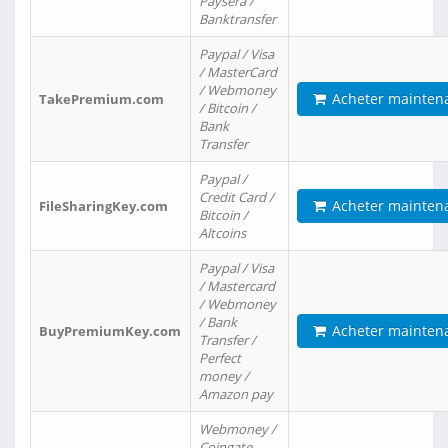
Paysera /
Banktransfer
Paypal / Visa
/ MasterCard
/ Webmoney
Acheter mainten
TakePremium.com
/ Bitcoin /
Bank
Transfer
Paypal /
Credit Card /
Acheter mainten
FileSharingKey.com
Bitcoin /
Altcoins
Paypal / Visa
/ Mastercard
/ Webmoney
/ Bank
Acheter mainten
BuyPremiumKey.com
Transfer /
Perfect
money /
Amazon pay
Webmoney /
Coingate