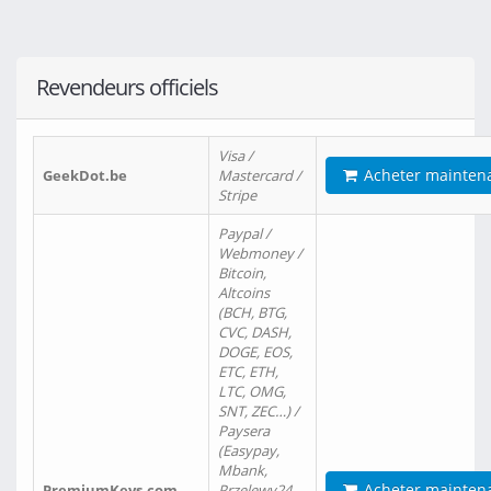
Revendeurs officiels
Visa /
Acheter mainten
GeekDot.be
Mastercard /
Stripe
Paypal /
Webmoney /
Bitcoin,
Altcoins
(BCH, BTG,
CVC, DASH,
DOGE, EOS,
ETC, ETH,
LTC, OMG,
SNT, ZEC…) /
Paysera
(Easypay,
Mbank,
Acheter mainten
PremiumKeys.com
Przelewy24,