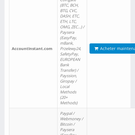
(BTC, BCH,
BTG, CVC,
DASH, ETC,
ETH, LTC,
OMG, ZEC…) /
Paysera
(EasyPay,
mBank,
Acheter mainten
AccountInstant.com
Przelewy24,
SafetyPay,
EUROPEAN
Bank
Transfer) /
Payssion,
Giropay /
Local
Methods
(20+
Methods)
Paypal /
Webmoney /
Bitcoin /
Paysera