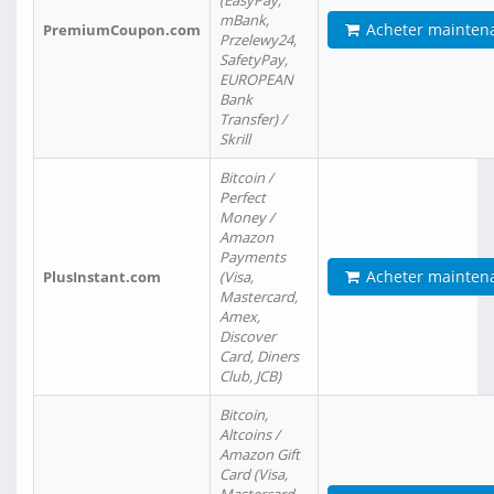
(EasyPay,
mBank,
Acheter mainten
PremiumCoupon.com
Przelewy24,
SafetyPay,
EUROPEAN
Bank
Transfer) /
Skrill
Bitcoin /
Perfect
Money /
Amazon
Payments
Acheter mainten
PlusInstant.com
(Visa,
Mastercard,
Amex,
Discover
Card, Diners
Club, JCB)
Bitcoin,
Altcoins /
Amazon Gift
Card (Visa,