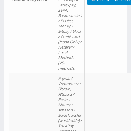
Safetypay,
SEPA,
Banktransfer)
/ Perfect
Money /
Bitpay / Skrill
/ Credit card
(Japan Only) /
Neteller /
Local
Methods
(25+
methods)
Paypal /
Webmoney /
Bitcoin,
Altcoins /
Perfect
Money /
Amazon /
BankTransfer
(world wide) /
TrustPay