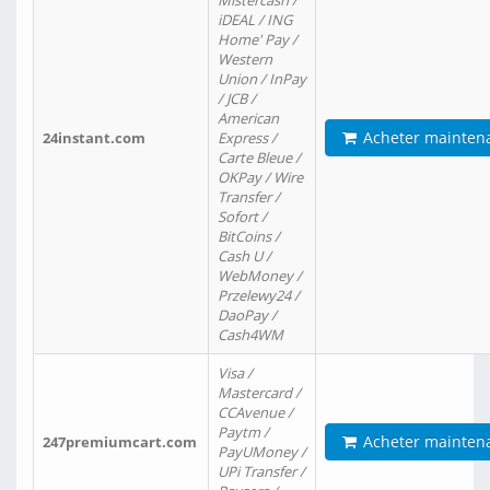
Mistercash /
iDEAL / ING
Home' Pay /
Western
Union / InPay
/ JCB /
American
Acheter mainten
24instant.com
Express /
Carte Bleue /
OKPay / Wire
Transfer /
Sofort /
BitCoins /
Cash U /
WebMoney /
Przelewy24 /
DaoPay /
Cash4WM
Visa /
Mastercard /
CCAvenue /
Paytm /
Acheter mainten
247premiumcart.com
PayUMoney /
UPi Transfer /