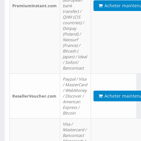
(european
Acheter mainten
PremiumInstant.com
bank
transfer) /
QIWI (CIS
countries) /
Dotpay
(Poland) /
Neosurf
(France) /
Bitcash (
Japan) / Ideal
/ Sofort/
Bancontact
Paypal / Visa
/ MasterCard
/ WebMoney
Acheter mainten
ResellerVoucher.com
/ Discover /
American
Express /
Bitcoin
Visa /
Mastercard /
Bancontact