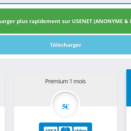
arger plus rapidement sur USENET (ANONYME & I
Télécharger
Premium 1 mois
5€