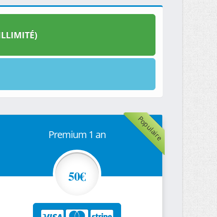
LLIMITÉ)
Populaire
Premium 1 an
50€