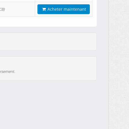
Acheter maintenant
CB)
ursement.