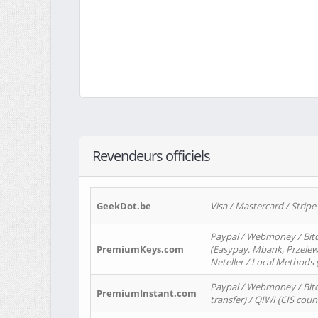
Revendeurs officiels
GeekDot.be
Visa / Mastercard / Stripe
Paypal / Webmoney / Bitc
PremiumKeys.com
(Easypay, Mbank, Przelewy2
Neteller / Local Methods
Paypal / Webmoney / Bitc
PremiumInstant.com
transfer) / QIWI (CIS coun