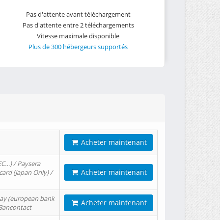
Pas d'attente avant téléchargement
Pas d'attente entre 2 téléchargements
Vitesse maximale disponible
Plus de 300 hébergeurs supportés
Acheter maintenant
EC…) / Paysera
Acheter maintenant
card (Japan Only) /
tPay (european bank
Acheter maintenant
/ Bancontact