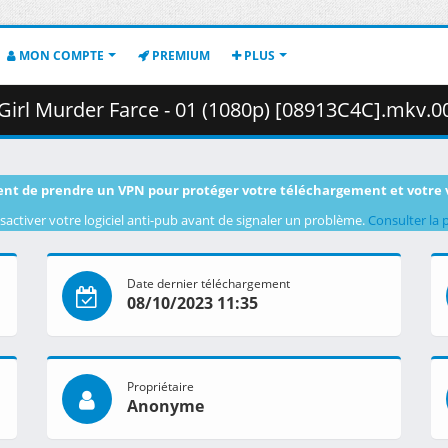
MON COMPTE
PREMIUM
PLUS
l Murder Farce - 01 (1080p) [08913C4C].mkv.003 ( 4
nt de prendre un VPN pour protéger votre téléchargement et votre 
sactiver votre logiciel anti-pub avant de signaler un problème.
Consulter la 
Date dernier téléchargement
08/10/2023 11:35
Propriétaire
Anonyme