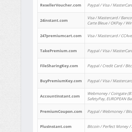
ResellerVoucher.com
Paypal / Visa / MasterCar
Visa / Mastercard / Banco
24instant.com
Carte Bleue / OKPay / Wi
247premiumcart.com
Visa / Mastercard / CCAv
TakePremium.com
Paypal / Visa / MasterCar
FileSharingKey.com
Paypal / Credit Card / Bitc
BuyPremiumKey.com
Paypal / Visa / Masterca
Webmoney / Coingate (BTC
AccountInstant.com
SafetyPay, EUROPEAN Bank
PremiumCoupon.com
Paypal / Webmoney / Bitc
PlusInstant.com
Bitcoin / Perfect Money /