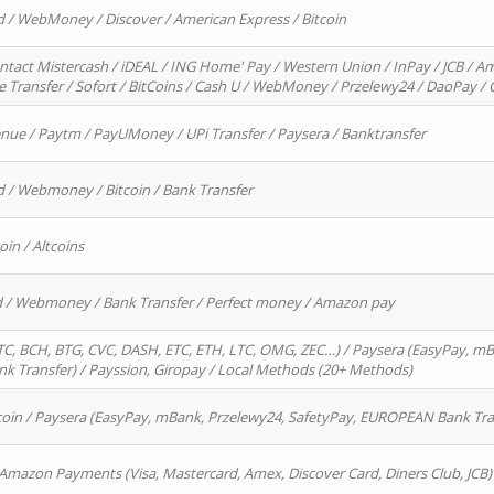
d / WebMoney / Discover / American Express / Bitcoin
ntact Mistercash / iDEAL / ING Home' Pay / Western Union / InPay / JCB / Am
re Transfer / Sofort / BitCoins / Cash U / WebMoney / Przelewy24 / DaoPay 
enue / Paytm / PayUMoney / UPi Transfer / Paysera / Banktransfer
d / Webmoney / Bitcoin / Bank Transfer
oin / Altcoins
rd / Webmoney / Bank Transfer / Perfect money / Amazon pay
, BCH, BTG, CVC, DASH, ETC, ETH, LTC, OMG, ZEC…) / Paysera (EasyPay, mB
 Transfer) / Payssion, Giropay / Local Methods (20+ Methods)
oin / Paysera (EasyPay, mBank, Przelewy24, SafetyPay, EUROPEAN Bank Transf
 Amazon Payments (Visa, Mastercard, Amex, Discover Card, Diners Club, JCB)