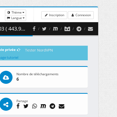
Thème
Inscription
Connexion
Langue
43.92 MB )
vie privée
Tester NordVPN
page tutoriel
Nombre de téléchargements
6
Partage