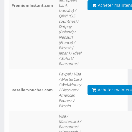
(european
Acheter mainten
PremiumInstant.com
bank
transfer) /
QIWI (CIS
countries) /
Dotpay
(Poland) /
Neosurf
(France) /
Bitcash (
Japan) / Ideal
/ Sofort/
Bancontact
Paypal / Visa
/ MasterCard
/ WebMoney
Acheter mainten
ResellerVoucher.com
/ Discover /
American
Express /
Bitcoin
Visa /
Mastercard /
Bancontact