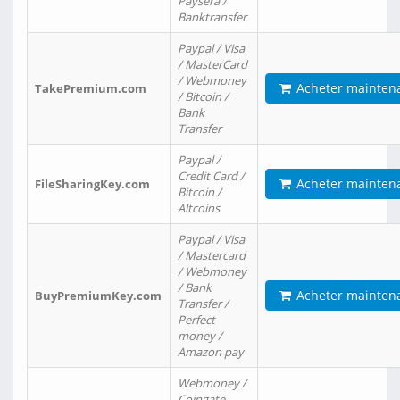
Paysera /
Banktransfer
Paypal / Visa
/ MasterCard
/ Webmoney
Acheter mainten
TakePremium.com
/ Bitcoin /
Bank
Transfer
Paypal /
Credit Card /
Acheter mainten
FileSharingKey.com
Bitcoin /
Altcoins
Paypal / Visa
/ Mastercard
/ Webmoney
/ Bank
Acheter mainten
BuyPremiumKey.com
Transfer /
Perfect
money /
Amazon pay
Webmoney /
Coingate