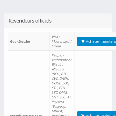
Revendeurs officiels
Visa /
Acheter mainten
GeekDot.be
Mastercard /
Stripe
Paypal /
Webmoney /
Bitcoin,
Altcoins
(BCH, BTG,
CVC, DASH,
DOGE, EOS,
ETC, ETH,
LTC, OMG,
SNT, ZEC…) /
Paysera
(Easypay,
Mbank,
Acheter mainten
PremiumKeys.com
Przelewy24,