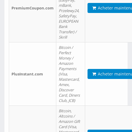
(EasyPay,
mBank,
Acheter mainten
PremiumCoupon.com
Przelewy24,
SafetyPay,
EUROPEAN
Bank
Transfer) /
Skrill
Bitcoin /
Perfect
Money /
Amazon
Payments
Acheter mainten
PlusInstant.com
(Visa,
Mastercard,
Amex,
Discover
Card, Diners
Club, JCB)
Bitcoin,
Altcoins /
Amazon Gift
Card (Visa,