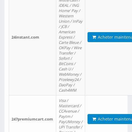
Mistercash /
iDEAL / ING
Home' Pay /
Western
Union / InPay
/ JCB /
American
Acheter mainten
24instant.com
Express /
Carte Bleue /
OKPay / Wire
Transfer /
Sofort /
BitCoins /
Cash U /
WebMoney /
Przelewy24 /
DaoPay /
Cash4WM
Visa /
Mastercard /
CCAvenue /
Paytm /
Acheter mainten
247premiumcart.com
PayUMoney /
UPi Transfer /