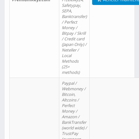
Safetypay,
SEPA,
Banktransfer)
/ Perfect
Money /
Bitpay / Skrill
/ Credit card
(Japan Only) /
Neteller /
Local
Methods
(25+
methods)
Paypal /
Webmoney /
Bitcoin,
Altcoins /
Perfect
Money /
Amazon /
BankTransfer
(world wide) /
TrustPay