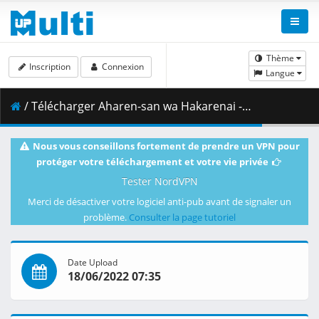
Thème
Inscription
Connexion
Langue
/ Télécharger Aharen-san wa Hakarenai - 12 - 1080p WEB HEVC -NanDesuKa (B-Global).mkv.002 ( 333.20 MB )
Nous vous conseillons fortement de prendre un VPN pour
protéger votre téléchargement et votre vie privée
Tester NordVPN
Merci de désactiver votre logiciel anti-pub avant de signaler un
problème.
Consulter la page tutoriel
Date Upload
18/06/2022 07:35