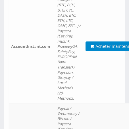
(BTC, BCH,
BTG, CVC,
DASH, ETC,
ETH, LTC,
OMG, ZEC…) /
Paysera
(EasyPay,
mBank,
Acheter mainten
AccountInstant.com
Przelewy24,
SafetyPay,
EUROPEAN
Bank
Transfer) /
Payssion,
Giropay /
Local
Methods
(20+
Methods)
Paypal /
Webmoney /
Bitcoin /
Paysera