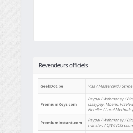
Revendeurs officiels
GeekDot.be
Visa / Mastercard / Stripe
Paypal / Webmoney / Bitc
PremiumKeys.com
(Easypay, Mbank, Przelewy2
Neteller / Local Methods
Paypal / Webmoney / Bitc
PremiumInstant.com
transfer) / QIWI (CIS coun