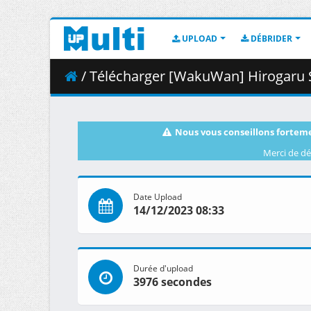
UPLOAD
DÉBRIDER
/ Télécharger [WakuWan] Hirogaru Sky_ Pr
Nous vous conseillons forteme
Merci de dé
Date Upload
14/12/2023 08:33
Durée d'upload
3976 secondes