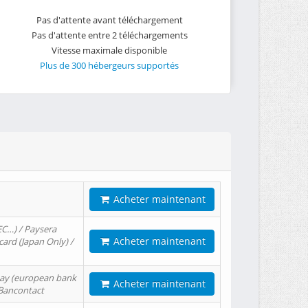
Pas d'attente avant téléchargement
Pas d'attente entre 2 téléchargements
Vitesse maximale disponible
Plus de 300 hébergeurs supportés
Acheter maintenant
EC…) / Paysera
Acheter maintenant
card (Japan Only) /
tPay (european bank
Acheter maintenant
/ Bancontact