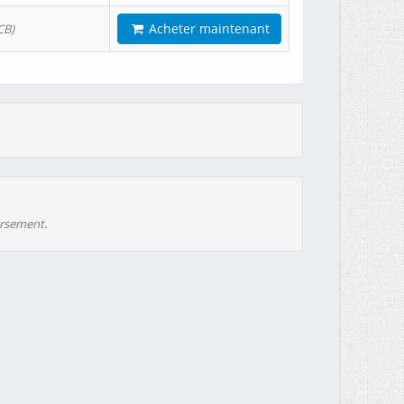
Acheter maintenant
CB)
ursement.