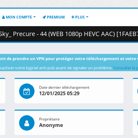
MON COMPTE
PREMIUM
PLUS
ecure - 44 (WEB 1080p HEVC AAC) [1FAEB729].mkv.003 ( 
nt de prendre un VPN pour protéger votre téléchargement et votre 
sactiver votre logiciel anti-pub avant de signaler un problème.
Consulter la 
Date dernier téléchargement
12/01/2025 05:29
Propriétaire
Anonyme