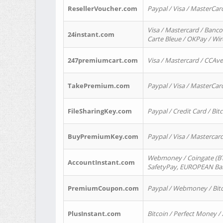
ResellerVoucher.com
Paypal / Visa / MasterCar
Visa / Mastercard / Banco
24instant.com
Carte Bleue / OKPay / Wi
247premiumcart.com
Visa / Mastercard / CCAv
TakePremium.com
Paypal / Visa / MasterCar
FileSharingKey.com
Paypal / Credit Card / Bitc
BuyPremiumKey.com
Paypal / Visa / Masterca
Webmoney / Coingate (BTC
AccountInstant.com
SafetyPay, EUROPEAN Bank
PremiumCoupon.com
Paypal / Webmoney / Bitc
PlusInstant.com
Bitcoin / Perfect Money /