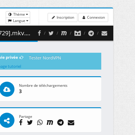
Thème
Inscription
Connexion
Langue
498.00 MB )
vie privée
Tester NordVPN
page tutoriel
Nombre de téléchargements
3
Partage