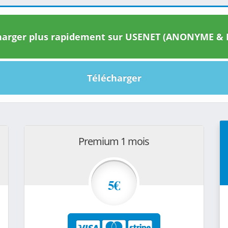
arger plus rapidement sur USENET (ANONYME & I
Télécharger
Premium 1 mois
5€