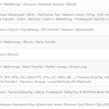
d / WebMoney / Discover / American Express / Bitcoin
ntact Mistercash / iDEAL / ING Home' Pay / Western Union / InPay / JCB / Am
re Transfer / Sofort / BitCoins / Cash U / WebMoney / Przelewy24 / DaoPay 
enue / Paytm / PayUMoney / UPi Transfer / Paysera / Banktransfer
d / Webmoney / Bitcoin / Bank Transfer
oin / Altcoins
rd / Webmoney / Bank Transfer / Perfect money / Amazon pay
, BCH, BTG, CVC, DASH, ETC, ETH, LTC, OMG, ZEC…) / Paysera (EasyPay, mB
 Transfer) / Payssion, Giropay / Local Methods (20+ Methods)
oin / Paysera (EasyPay, mBank, Przelewy24, SafetyPay, EUROPEAN Bank Transf
 Amazon Payments (Visa, Mastercard, Amex, Discover Card, Diners Club, JCB)