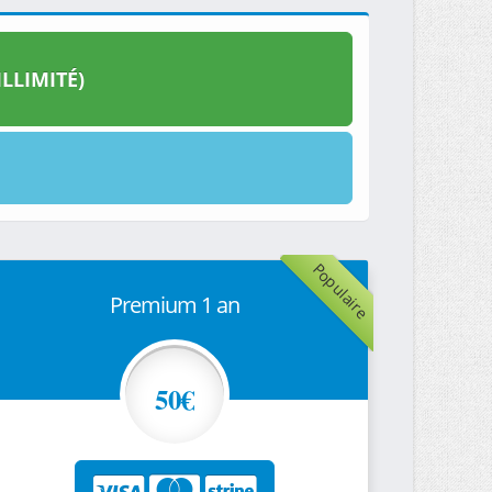
LLIMITÉ)
Populaire
Premium 1 an
50€