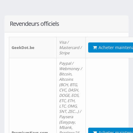
Revendeurs officiels
Visa /
Acheter mainten
GeekDot.be
Mastercard /
Stripe
Paypal /
Webmoney /
Bitcoin,
Altcoins
(BCH, BTG,
CVC, DASH,
DOGE, EOS,
ETC, ETH,
LTC, OMG,
SNT, ZEC…) /
Paysera
(Easypay,
Mbank,
Acheter mainten
PremiumKeys.com
Przelewy24,