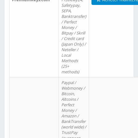
Safetypay,
SEPA,
Banktransfer)
/ Perfect
Money /
Bitpay / Skrill
/ Credit card
(Japan Only) /
Neteller /
Local
Methods
(25+
methods)
Paypal /
Webmoney /
Bitcoin,
Altcoins /
Perfect
Money /
Amazon /
BankTransfer
(world wide) /
TrustPay