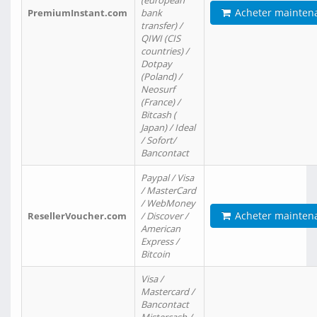
(european
Acheter mainten
PremiumInstant.com
bank
transfer) /
QIWI (CIS
countries) /
Dotpay
(Poland) /
Neosurf
(France) /
Bitcash (
Japan) / Ideal
/ Sofort/
Bancontact
Paypal / Visa
/ MasterCard
/ WebMoney
Acheter mainten
ResellerVoucher.com
/ Discover /
American
Express /
Bitcoin
Visa /
Mastercard /
Bancontact