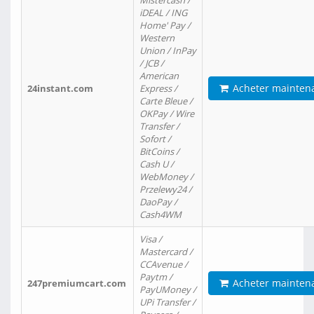
Mistercash /
iDEAL / ING
Home' Pay /
Western
Union / InPay
/ JCB /
American
Acheter mainten
24instant.com
Express /
Carte Bleue /
OKPay / Wire
Transfer /
Sofort /
BitCoins /
Cash U /
WebMoney /
Przelewy24 /
DaoPay /
Cash4WM
Visa /
Mastercard /
CCAvenue /
Paytm /
Acheter mainten
247premiumcart.com
PayUMoney /
UPi Transfer /