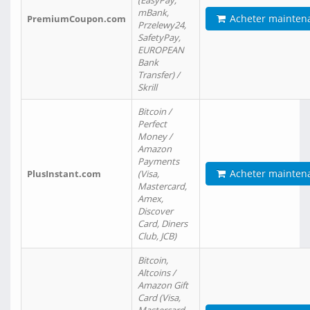
(EasyPay,
mBank,
Acheter mainten
PremiumCoupon.com
Przelewy24,
SafetyPay,
EUROPEAN
Bank
Transfer) /
Skrill
Bitcoin /
Perfect
Money /
Amazon
Payments
Acheter mainten
PlusInstant.com
(Visa,
Mastercard,
Amex,
Discover
Card, Diners
Club, JCB)
Bitcoin,
Altcoins /
Amazon Gift
Card (Visa,