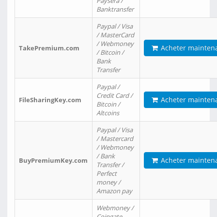
Paysera /
Banktransfer
Paypal / Visa
/ MasterCard
/ Webmoney
Acheter mainten
TakePremium.com
/ Bitcoin /
Bank
Transfer
Paypal /
Credit Card /
Acheter mainten
FileSharingKey.com
Bitcoin /
Altcoins
Paypal / Visa
/ Mastercard
/ Webmoney
/ Bank
Acheter mainten
BuyPremiumKey.com
Transfer /
Perfect
money /
Amazon pay
Webmoney /
Coingate