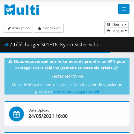
Thème
Inscription
Connexion
Langue
/ Télécharger S01E16- Kyoto Sister School Goodwill Event - Team Battle_ Part 2.mkv.001 ( 260.46 MB )
Nous vous conseillons fortement de prendre un VPN pour
protéger votre téléchargement et votre vie privée
Tester NordVPN
Merci de désactiver votre logiciel anti-pub avant de signaler un
problème.
Consulter la page tutoriel
Date Upload
24/05/2021 16:00