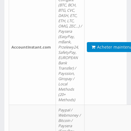
(BTC, BCH,
BTG, CVC,
DASH, ETC,
ETH, LTC,
OMG, ZEC…) /
Paysera
(EasyPay,
mBank,
Acheter mainten
AccountInstant.com
Przelewy24,
SafetyPay,
EUROPEAN
Bank
Transfer) /
Payssion,
Giropay /
Local
Methods
(20+
Methods)
Paypal /
Webmoney /
Bitcoin /
Paysera