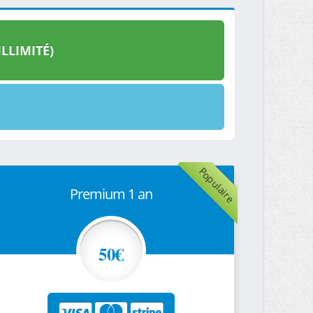
LLIMITÉ)
Populaire
Premium 1 an
50€