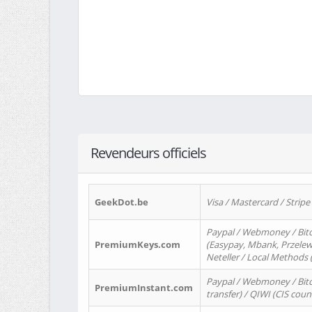
Revendeurs officiels
GeekDot.be
Visa / Mastercard / Stripe
Paypal / Webmoney / Bitc
PremiumKeys.com
(Easypay, Mbank, Przelewy2
Neteller / Local Methods
Paypal / Webmoney / Bitc
PremiumInstant.com
transfer) / QIWI (CIS coun