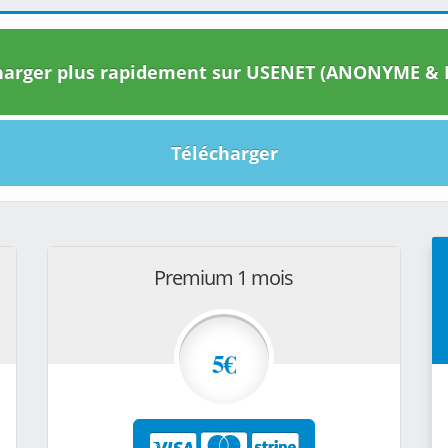
arger plus rapidement sur USENET (ANONYME & I
Télécharger
Premium 1 mois
5€