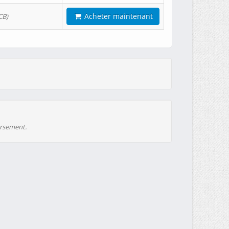
Acheter maintenant
CB)
ursement.