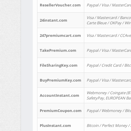
ResellerVoucher.com
Paypal / Visa / MasterCar
Visa / Mastercard / Banco
24instant.com
Carte Bleue / OKPay / Wi
247premiumcart.com
Visa / Mastercard / CCAv
TakePremium.com
Paypal / Visa / MasterCar
FileSharingKey.com
Paypal / Credit Card / Bitc
BuyPremiumKey.com
Paypal / Visa / Masterca
Webmoney / Coingate (BTC
AccountInstant.com
SafetyPay, EUROPEAN Bank
PremiumCoupon.com
Paypal / Webmoney / Bitc
PlusInstant.com
Bitcoin / Perfect Money /