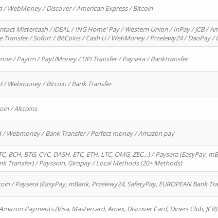
d / WebMoney / Discover / American Express / Bitcoin
ntact Mistercash / iDEAL / ING Home' Pay / Western Union / InPay / JCB / Am
re Transfer / Sofort / BitCoins / Cash U / WebMoney / Przelewy24 / DaoPay 
enue / Paytm / PayUMoney / UPi Transfer / Paysera / Banktransfer
d / Webmoney / Bitcoin / Bank Transfer
oin / Altcoins
rd / Webmoney / Bank Transfer / Perfect money / Amazon pay
, BCH, BTG, CVC, DASH, ETC, ETH, LTC, OMG, ZEC…) / Paysera (EasyPay, mB
 Transfer) / Payssion, Giropay / Local Methods (20+ Methods)
oin / Paysera (EasyPay, mBank, Przelewy24, SafetyPay, EUROPEAN Bank Transf
 Amazon Payments (Visa, Mastercard, Amex, Discover Card, Diners Club, JCB)