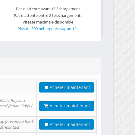
Pas d'attente avant téléchargement
Pas d'attente entre 2 téléchargements
Vitesse maximale disponible
Plus de 300 hébergeurs supportés
Acheter maintenant
EC…) / Paysera
Acheter maintenant
card (Japan Only) /
tPay (european bank
Acheter maintenant
/ Bancontact