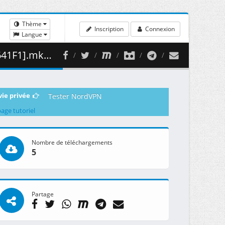
Thème
Inscription
Connexion
Langue
381.42 MB )
vie privée
Tester NordVPN
page tutoriel
Nombre de téléchargements
5
Partage