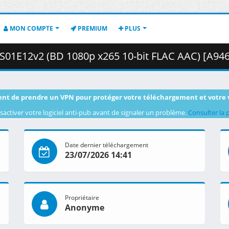
MON COMPTE
PREMIUM
PLUS
2v2 (BD 1080p x265 10-bit FLAC AAC) [A94641F1].mkv.004 ( 
nt de prendre un VPN pour protéger votre téléchargement et votre 
sactiver votre logiciel anti-pub avant de signaler un problème.
Consulter la 
Date dernier téléchargement
23/07/2026 14:41
Propriétaire
Anonyme