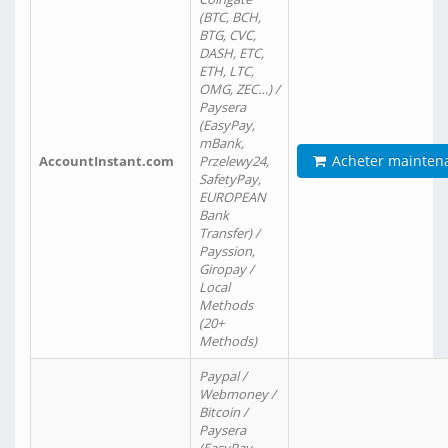
(BTC, BCH,
BTG, CVC,
DASH, ETC,
ETH, LTC,
OMG, ZEC…) /
Paysera
(EasyPay,
mBank,
Acheter mainten
AccountInstant.com
Przelewy24,
SafetyPay,
EUROPEAN
Bank
Transfer) /
Payssion,
Giropay /
Local
Methods
(20+
Methods)
Paypal /
Webmoney /
Bitcoin /
Paysera