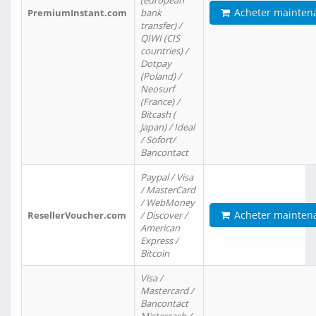
(european
Acheter mainten
PremiumInstant.com
bank
transfer) /
QIWI (CIS
countries) /
Dotpay
(Poland) /
Neosurf
(France) /
Bitcash (
Japan) / Ideal
/ Sofort/
Bancontact
Paypal / Visa
/ MasterCard
/ WebMoney
Acheter mainten
ResellerVoucher.com
/ Discover /
American
Express /
Bitcoin
Visa /
Mastercard /
Bancontact