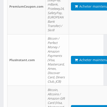
(EasyPay,
mBank,
Acheter mainten
PremiumCoupon.com
Przelewy24,
SafetyPay,
EUROPEAN
Bank
Transfer) /
Skrill
Bitcoin /
Perfect
Money /
Amazon
Payments
Acheter mainten
PlusInstant.com
(Visa,
Mastercard,
Amex,
Discover
Card, Diners
Club, JCB)
Bitcoin,
Altcoins /
Amazon Gift
Card (Visa,