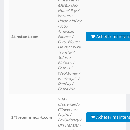
Mistercash /
iDEAL / ING
Home' Pay /
Western
Union / InPay
/ JCB /
American
Acheter mainten
24instant.com
Express /
Carte Bleue /
OKPay / Wire
Transfer /
Sofort /
BitCoins /
Cash U /
WebMoney /
Przelewy24 /
DaoPay /
Cash4WM
Visa /
Mastercard /
CCAvenue /
Paytm /
Acheter mainten
247premiumcart.com
PayUMoney /
UPi Transfer /