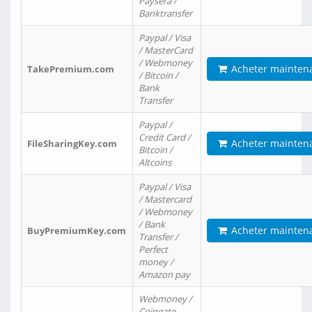
Paysera /
Banktransfer
Paypal / Visa
/ MasterCard
/ Webmoney
Acheter mainten
TakePremium.com
/ Bitcoin /
Bank
Transfer
Paypal /
Credit Card /
Acheter mainten
FileSharingKey.com
Bitcoin /
Altcoins
Paypal / Visa
/ Mastercard
/ Webmoney
/ Bank
Acheter mainten
BuyPremiumKey.com
Transfer /
Perfect
money /
Amazon pay
Webmoney /
Coingate