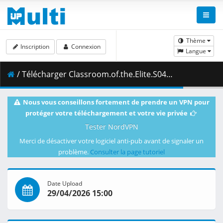
Thème
Inscription
Connexion
Langue
/ Télécharger Classroom.of.the.Elite.S04E06.A.Tumultuous.Scramble.1080p.CR.WEB-DL.DUAL.AAC2.0.H.264.MSubs-ToonsHub.mkv.003 ( 480.12 MB )
Nous vous conseillons fortement de prendre un VPN pour
protéger votre téléchargement et votre vie privée
Tester NordVPN
Merci de désactiver votre logiciel anti-pub avant de signaler un
problème.
Consulter la page tutoriel
Date Upload
29/04/2026 15:00