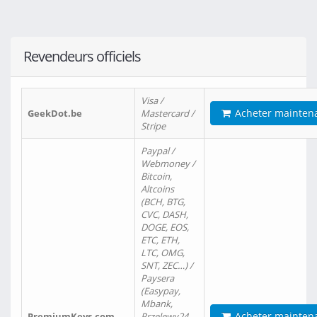
Revendeurs officiels
Visa /
Acheter mainten
GeekDot.be
Mastercard /
Stripe
Paypal /
Webmoney /
Bitcoin,
Altcoins
(BCH, BTG,
CVC, DASH,
DOGE, EOS,
ETC, ETH,
LTC, OMG,
SNT, ZEC…) /
Paysera
(Easypay,
Mbank,
Acheter mainten
PremiumKeys.com
Przelewy24,