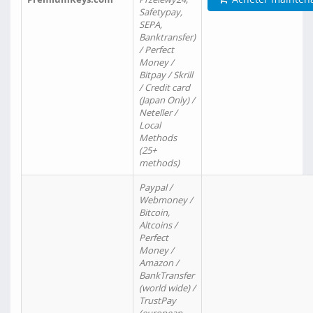
Safetypay,
SEPA,
Banktransfer)
/ Perfect
Money /
Bitpay / Skrill
/ Credit card
(Japan Only) /
Neteller /
Local
Methods
(25+
methods)
Paypal /
Webmoney /
Bitcoin,
Altcoins /
Perfect
Money /
Amazon /
BankTransfer
(world wide) /
TrustPay