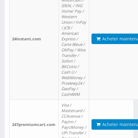
Mistercash /
iDEAL / ING
Home' Pay /
Western
Union / InPay
/ JCB /
American
Acheter mainten
24instant.com
Express /
Carte Bleue /
OKPay / Wire
Transfer /
Sofort /
BitCoins /
Cash U /
WebMoney /
Przelewy24 /
DaoPay /
Cash4WM
Visa /
Mastercard /
CCAvenue /
Paytm /
Acheter mainten
247premiumcart.com
PayUMoney /
UPi Transfer /