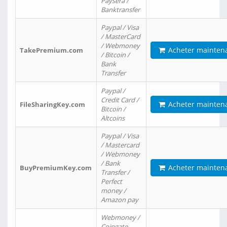
Paysera /
Banktransfer
Paypal / Visa
/ MasterCard
/ Webmoney
Acheter mainten
TakePremium.com
/ Bitcoin /
Bank
Transfer
Paypal /
Credit Card /
Acheter mainten
FileSharingKey.com
Bitcoin /
Altcoins
Paypal / Visa
/ Mastercard
/ Webmoney
/ Bank
Acheter mainten
BuyPremiumKey.com
Transfer /
Perfect
money /
Amazon pay
Webmoney /
Coingate