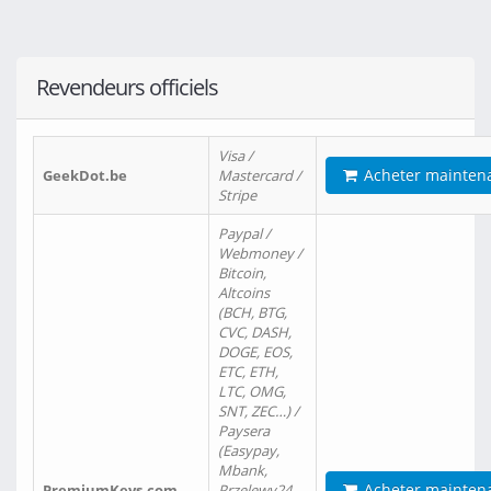
Revendeurs officiels
Visa /
Acheter mainten
GeekDot.be
Mastercard /
Stripe
Paypal /
Webmoney /
Bitcoin,
Altcoins
(BCH, BTG,
CVC, DASH,
DOGE, EOS,
ETC, ETH,
LTC, OMG,
SNT, ZEC…) /
Paysera
(Easypay,
Mbank,
Acheter mainten
PremiumKeys.com
Przelewy24,