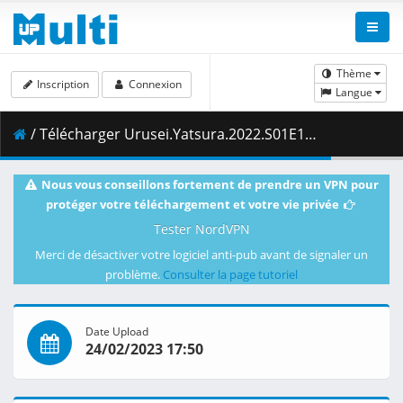
Thème
Inscription
Connexion
Langue
/ Télécharger Urusei.Yatsura.2022.S01E19.1080p.AMZN.WEB-DL.DDP2.0.H.264-VARYG.mkv.002 ( 396.55 MB )
Nous vous conseillons fortement de prendre un VPN pour
protéger votre téléchargement et votre vie privée
Tester NordVPN
Merci de désactiver votre logiciel anti-pub avant de signaler un
problème.
Consulter la page tutoriel
Date Upload
24/02/2023 17:50