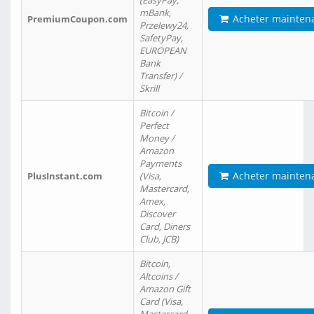
(EasyPay,
mBank,
Acheter mainten
PremiumCoupon.com
Przelewy24,
SafetyPay,
EUROPEAN
Bank
Transfer) /
Skrill
Bitcoin /
Perfect
Money /
Amazon
Payments
Acheter mainten
PlusInstant.com
(Visa,
Mastercard,
Amex,
Discover
Card, Diners
Club, JCB)
Bitcoin,
Altcoins /
Amazon Gift
Card (Visa,