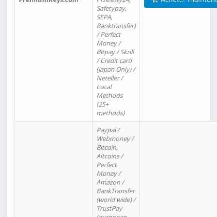
Safetypay,
SEPA,
Banktransfer)
/ Perfect
Money /
Bitpay / Skrill
/ Credit card
(Japan Only) /
Neteller /
Local
Methods
(25+
methods)
Paypal /
Webmoney /
Bitcoin,
Altcoins /
Perfect
Money /
Amazon /
BankTransfer
(world wide) /
TrustPay