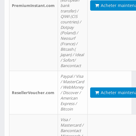
(european
Acheter mainten
PremiumInstant.com
bank
transfer) /
QIWI (CIS
countries) /
Dotpay
(Poland) /
Neosurf
(France) /
Bitcash (
Japan) / Ideal
/ Sofort/
Bancontact
Paypal / Visa
/ MasterCard
/ WebMoney
Acheter mainten
ResellerVoucher.com
/ Discover /
American
Express /
Bitcoin
Visa /
Mastercard /
Bancontact