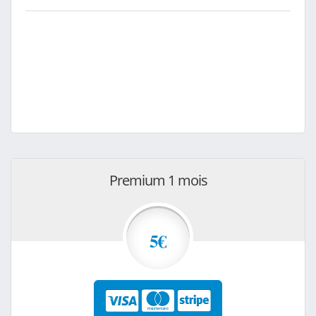
Premium 1 mois
5€