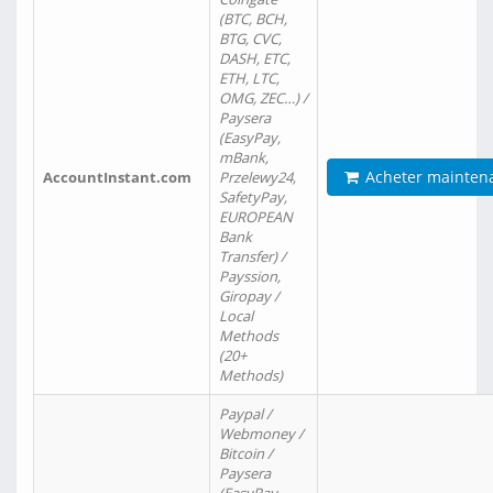
(BTC, BCH,
BTG, CVC,
DASH, ETC,
ETH, LTC,
OMG, ZEC…) /
Paysera
(EasyPay,
mBank,
Acheter mainten
AccountInstant.com
Przelewy24,
SafetyPay,
EUROPEAN
Bank
Transfer) /
Payssion,
Giropay /
Local
Methods
(20+
Methods)
Paypal /
Webmoney /
Bitcoin /
Paysera