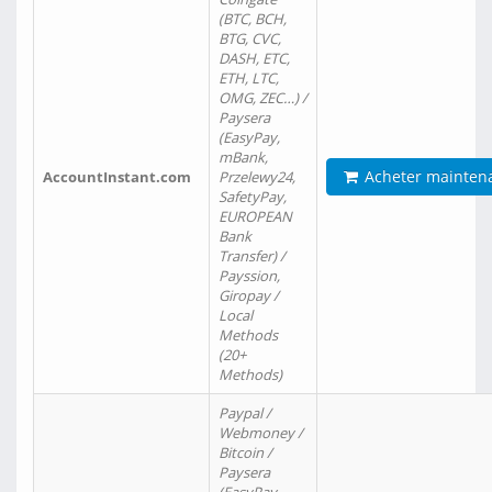
(BTC, BCH,
BTG, CVC,
DASH, ETC,
ETH, LTC,
OMG, ZEC…) /
Paysera
(EasyPay,
mBank,
Acheter mainten
AccountInstant.com
Przelewy24,
SafetyPay,
EUROPEAN
Bank
Transfer) /
Payssion,
Giropay /
Local
Methods
(20+
Methods)
Paypal /
Webmoney /
Bitcoin /
Paysera