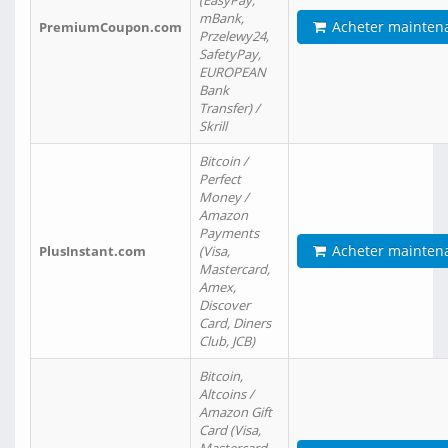
(EasyPay,
mBank,
Acheter mainten
PremiumCoupon.com
Przelewy24,
SafetyPay,
EUROPEAN
Bank
Transfer) /
Skrill
Bitcoin /
Perfect
Money /
Amazon
Payments
Acheter mainten
PlusInstant.com
(Visa,
Mastercard,
Amex,
Discover
Card, Diners
Club, JCB)
Bitcoin,
Altcoins /
Amazon Gift
Card (Visa,