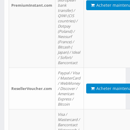
(european
Acheter mainten
PremiumInstant.com
bank
transfer) /
QIWI (CIS
countries) /
Dotpay
(Poland) /
Neosurf
(France) /
Bitcash (
Japan) / Ideal
/ Sofort/
Bancontact
Paypal / Visa
/ MasterCard
/ WebMoney
Acheter mainten
ResellerVoucher.com
/ Discover /
American
Express /
Bitcoin
Visa /
Mastercard /
Bancontact