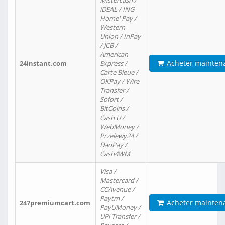
Mistercash /
iDEAL / ING
Home' Pay /
Western
Union / InPay
/ JCB /
American
Acheter mainten
24instant.com
Express /
Carte Bleue /
OKPay / Wire
Transfer /
Sofort /
BitCoins /
Cash U /
WebMoney /
Przelewy24 /
DaoPay /
Cash4WM
Visa /
Mastercard /
CCAvenue /
Paytm /
Acheter mainten
247premiumcart.com
PayUMoney /
UPi Transfer /