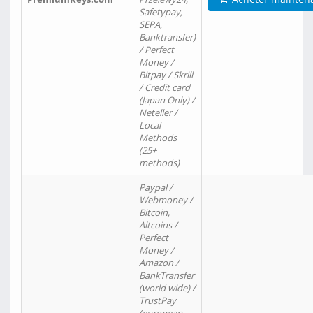
Safetypay,
SEPA,
Banktransfer)
/ Perfect
Money /
Bitpay / Skrill
/ Credit card
(Japan Only) /
Neteller /
Local
Methods
(25+
methods)
Paypal /
Webmoney /
Bitcoin,
Altcoins /
Perfect
Money /
Amazon /
BankTransfer
(world wide) /
TrustPay