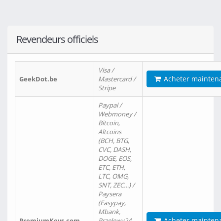
Revendeurs officiels
Visa /
Acheter mainten
GeekDot.be
Mastercard /
Stripe
Paypal /
Webmoney /
Bitcoin,
Altcoins
(BCH, BTG,
CVC, DASH,
DOGE, EOS,
ETC, ETH,
LTC, OMG,
SNT, ZEC…) /
Paysera
(Easypay,
Mbank,
Acheter mainten
PremiumKeys.com
Przelewy24,