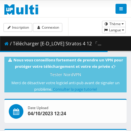
Thème
Inscription
Connexion
Langue
/ Télécharger [E-D_LOVE] Stratos 4 12 「ENGAGE！」 (1440x1080 HEVC_M10p ALAC).mkv.001 ( 276.96 MB )
Nous vous conseillons fortement de prendre un VPN pour
protéger votre téléchargement et votre vie privée
Tester NordVPN
Merci de désactiver votre logiciel anti-pub avant de signaler un
problème.
Consulter la page tutoriel
Date Upload
04/10/2023 12:24