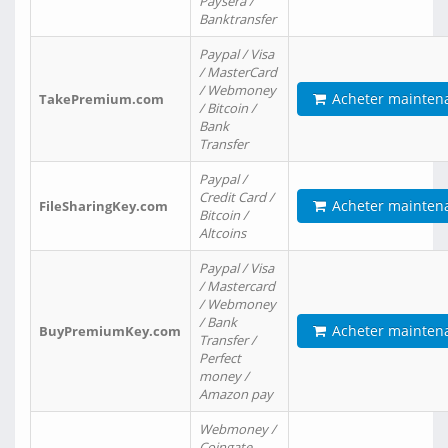
Paysera /
Banktransfer
Paypal / Visa
/ MasterCard
/ Webmoney
Acheter mainten
TakePremium.com
/ Bitcoin /
Bank
Transfer
Paypal /
Credit Card /
Acheter mainten
FileSharingKey.com
Bitcoin /
Altcoins
Paypal / Visa
/ Mastercard
/ Webmoney
/ Bank
Acheter mainten
BuyPremiumKey.com
Transfer /
Perfect
money /
Amazon pay
Webmoney /
Coingate