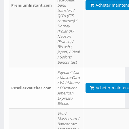
(european
Acheter mainten
PremiumInstant.com
bank
transfer) /
QIWI (CIS
countries) /
Dotpay
(Poland) /
Neosurf
(France) /
Bitcash (
Japan) / Ideal
/ Sofort/
Bancontact
Paypal / Visa
/ MasterCard
/ WebMoney
Acheter mainten
ResellerVoucher.com
/ Discover /
American
Express /
Bitcoin
Visa /
Mastercard /
Bancontact