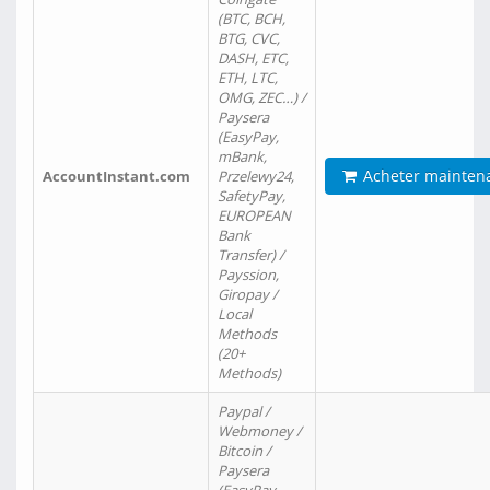
(BTC, BCH,
BTG, CVC,
DASH, ETC,
ETH, LTC,
OMG, ZEC…) /
Paysera
(EasyPay,
mBank,
Acheter mainten
AccountInstant.com
Przelewy24,
SafetyPay,
EUROPEAN
Bank
Transfer) /
Payssion,
Giropay /
Local
Methods
(20+
Methods)
Paypal /
Webmoney /
Bitcoin /
Paysera