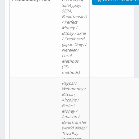
Safetypay,
SEPA,
Banktransfer)
/ Perfect
Money /
Bitpay / Skrill
/ Credit card
(Japan Only) /
Neteller /
Local
Methods
(25+
methods)
Paypal /
Webmoney /
Bitcoin,
Altcoins /
Perfect
Money /
Amazon /
BankTransfer
(world wide) /
TrustPay