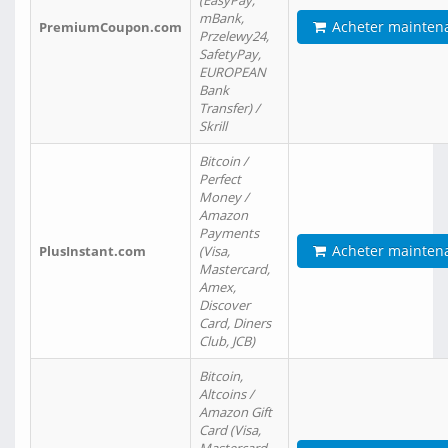
(EasyPay,
mBank,
Acheter mainten
PremiumCoupon.com
Przelewy24,
SafetyPay,
EUROPEAN
Bank
Transfer) /
Skrill
Bitcoin /
Perfect
Money /
Amazon
Payments
Acheter mainten
PlusInstant.com
(Visa,
Mastercard,
Amex,
Discover
Card, Diners
Club, JCB)
Bitcoin,
Altcoins /
Amazon Gift
Card (Visa,