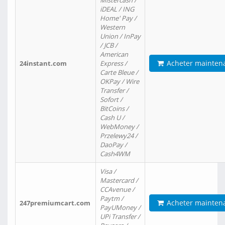
Mistercash /
iDEAL / ING
Home' Pay /
Western
Union / InPay
/ JCB /
American
Acheter mainten
24instant.com
Express /
Carte Bleue /
OKPay / Wire
Transfer /
Sofort /
BitCoins /
Cash U /
WebMoney /
Przelewy24 /
DaoPay /
Cash4WM
Visa /
Mastercard /
CCAvenue /
Paytm /
Acheter mainten
247premiumcart.com
PayUMoney /
UPi Transfer /