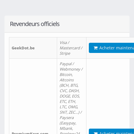
Revendeurs officiels
Visa /
Acheter mainten
GeekDot.be
Mastercard /
Stripe
Paypal /
Webmoney /
Bitcoin,
Altcoins
(BCH, BTG,
CVC, DASH,
DOGE, EOS,
ETC, ETH,
LTC, OMG,
SNT, ZEC…) /
Paysera
(Easypay,
Mbank,
Acheter mainten
PremiumKeys.com
Przelewy24,