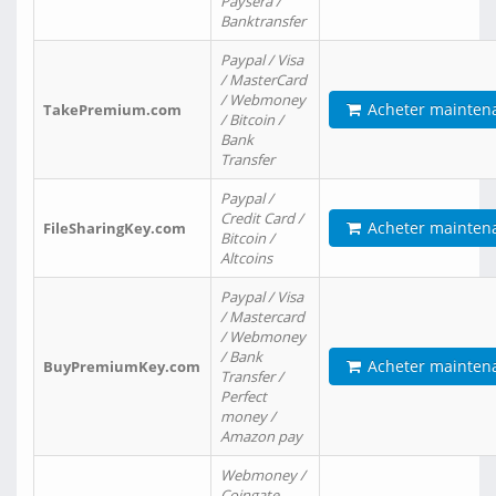
Paysera /
Banktransfer
Paypal / Visa
/ MasterCard
/ Webmoney
Acheter mainten
TakePremium.com
/ Bitcoin /
Bank
Transfer
Paypal /
Credit Card /
Acheter mainten
FileSharingKey.com
Bitcoin /
Altcoins
Paypal / Visa
/ Mastercard
/ Webmoney
/ Bank
Acheter mainten
BuyPremiumKey.com
Transfer /
Perfect
money /
Amazon pay
Webmoney /
Coingate