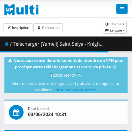
Thème
Inscription
Connexion
Langue
/ Télécharger [Yameii] Saint Seiya - Knights of the Zodiac - S03E11 [English Dub] [CR WEB-DL 1080p] [76595F12].mkv.003 ( 445.25 MB )
Nous vous conseillons fortement de prendre un VPN pour
protéger votre téléchargement et votre vie privée
Tester NordVPN
Merci de désactiver votre logiciel anti-pub avant de signaler un
problème.
Consulter la page tutoriel
Date Upload
03/06/2024 10:31