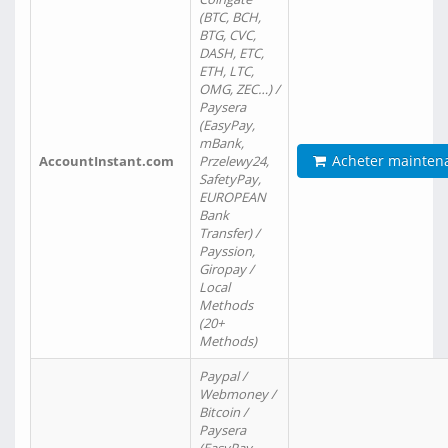
(BTC, BCH,
BTG, CVC,
DASH, ETC,
ETH, LTC,
OMG, ZEC…) /
Paysera
(EasyPay,
mBank,
Acheter mainten
AccountInstant.com
Przelewy24,
SafetyPay,
EUROPEAN
Bank
Transfer) /
Payssion,
Giropay /
Local
Methods
(20+
Methods)
Paypal /
Webmoney /
Bitcoin /
Paysera