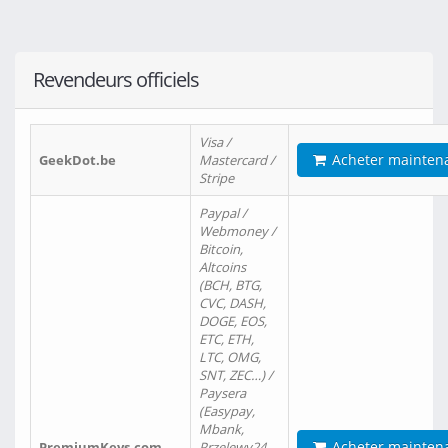
Revendeurs officiels
Visa /
Acheter mainten
GeekDot.be
Mastercard /
Stripe
Paypal /
Webmoney /
Bitcoin,
Altcoins
(BCH, BTG,
CVC, DASH,
DOGE, EOS,
ETC, ETH,
LTC, OMG,
SNT, ZEC…) /
Paysera
(Easypay,
Mbank,
Acheter mainten
PremiumKeys.com
Przelewy24,