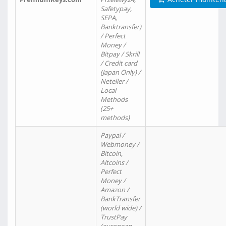
Safetypay,
SEPA,
Banktransfer)
/ Perfect
Money /
Bitpay / Skrill
/ Credit card
(Japan Only) /
Neteller /
Local
Methods
(25+
methods)
Paypal /
Webmoney /
Bitcoin,
Altcoins /
Perfect
Money /
Amazon /
BankTransfer
(world wide) /
TrustPay