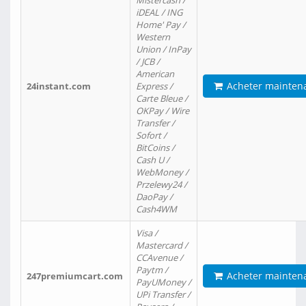
Mistercash /
iDEAL / ING
Home' Pay /
Western
Union / InPay
/ JCB /
American
Acheter mainten
24instant.com
Express /
Carte Bleue /
OKPay / Wire
Transfer /
Sofort /
BitCoins /
Cash U /
WebMoney /
Przelewy24 /
DaoPay /
Cash4WM
Visa /
Mastercard /
CCAvenue /
Paytm /
Acheter mainten
247premiumcart.com
PayUMoney /
UPi Transfer /