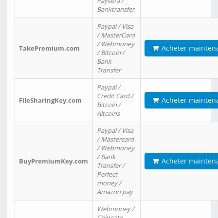
Paysera /
Banktransfer
Paypal / Visa
/ MasterCard
/ Webmoney
Acheter mainten
TakePremium.com
/ Bitcoin /
Bank
Transfer
Paypal /
Credit Card /
Acheter mainten
FileSharingKey.com
Bitcoin /
Altcoins
Paypal / Visa
/ Mastercard
/ Webmoney
/ Bank
Acheter mainten
BuyPremiumKey.com
Transfer /
Perfect
money /
Amazon pay
Webmoney /
Coingate