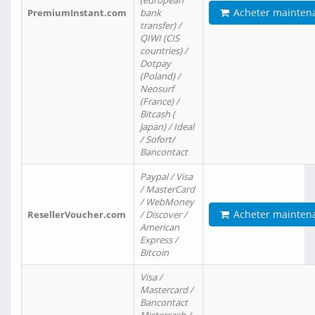
(european
Acheter mainten
PremiumInstant.com
bank
transfer) /
QIWI (CIS
countries) /
Dotpay
(Poland) /
Neosurf
(France) /
Bitcash (
Japan) / Ideal
/ Sofort/
Bancontact
Paypal / Visa
/ MasterCard
/ WebMoney
Acheter mainten
ResellerVoucher.com
/ Discover /
American
Express /
Bitcoin
Visa /
Mastercard /
Bancontact