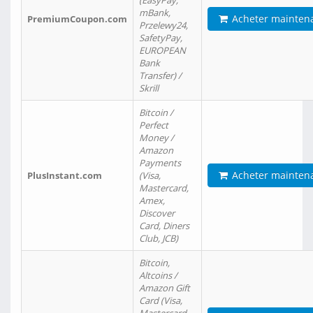
(EasyPay,
mBank,
Acheter mainten
PremiumCoupon.com
Przelewy24,
SafetyPay,
EUROPEAN
Bank
Transfer) /
Skrill
Bitcoin /
Perfect
Money /
Amazon
Payments
Acheter mainten
PlusInstant.com
(Visa,
Mastercard,
Amex,
Discover
Card, Diners
Club, JCB)
Bitcoin,
Altcoins /
Amazon Gift
Card (Visa,