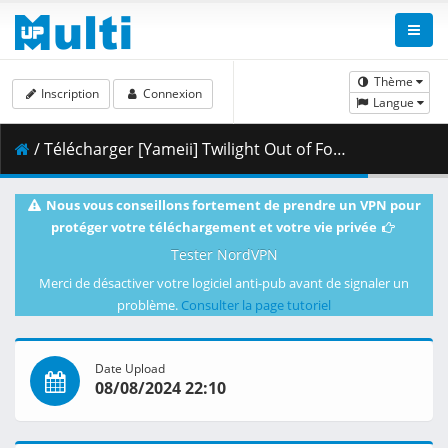
Thème
Inscription
Connexion
Langue
/ Télécharger [Yameii] Twilight Out of Focus - S01E04 [English Dub] [CR WEB-DL 1080p] [7B456628].mkv.001 ( 459.33 MB )
Nous vous conseillons fortement de prendre un VPN pour
protéger votre téléchargement et votre vie privée
Tester NordVPN
Merci de désactiver votre logiciel anti-pub avant de signaler un
problème.
Consulter la page tutoriel
Date Upload
08/08/2024 22:10