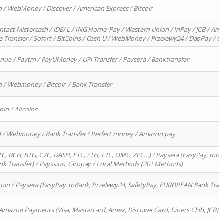
d / WebMoney / Discover / American Express / Bitcoin
ntact Mistercash / iDEAL / ING Home' Pay / Western Union / InPay / JCB / Am
re Transfer / Sofort / BitCoins / Cash U / WebMoney / Przelewy24 / DaoPay 
enue / Paytm / PayUMoney / UPi Transfer / Paysera / Banktransfer
d / Webmoney / Bitcoin / Bank Transfer
oin / Altcoins
rd / Webmoney / Bank Transfer / Perfect money / Amazon pay
, BCH, BTG, CVC, DASH, ETC, ETH, LTC, OMG, ZEC…) / Paysera (EasyPay, mB
 Transfer) / Payssion, Giropay / Local Methods (20+ Methods)
oin / Paysera (EasyPay, mBank, Przelewy24, SafetyPay, EUROPEAN Bank Transf
 Amazon Payments (Visa, Mastercard, Amex, Discover Card, Diners Club, JCB)