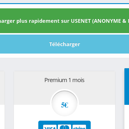
arger plus rapidement sur USENET (ANONYME & I
Télécharger
Premium 1 mois
5€