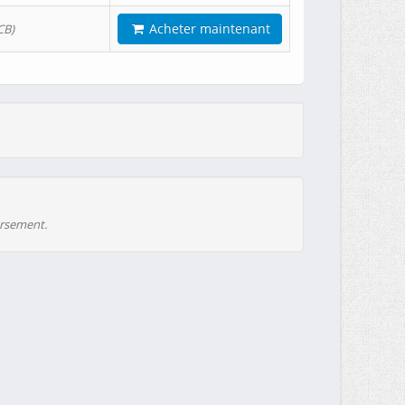
Acheter maintenant
CB)
ursement.