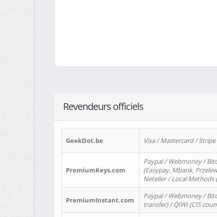
Revendeurs officiels
GeekDot.be
Visa / Mastercard / Stripe
Paypal / Webmoney / Bitc
PremiumKeys.com
(Easypay, Mbank, Przelewy2
Neteller / Local Methods
Paypal / Webmoney / Bitc
PremiumInstant.com
transfer) / QIWI (CIS coun