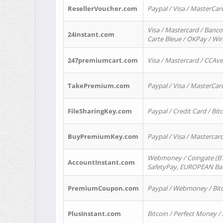
ResellerVoucher.com
Paypal / Visa / MasterCar
Visa / Mastercard / Banco
24instant.com
Carte Bleue / OKPay / Wi
247premiumcart.com
Visa / Mastercard / CCAv
TakePremium.com
Paypal / Visa / MasterCar
FileSharingKey.com
Paypal / Credit Card / Bitc
BuyPremiumKey.com
Paypal / Visa / Masterca
Webmoney / Coingate (BTC
AccountInstant.com
SafetyPay, EUROPEAN Bank
PremiumCoupon.com
Paypal / Webmoney / Bitc
PlusInstant.com
Bitcoin / Perfect Money /