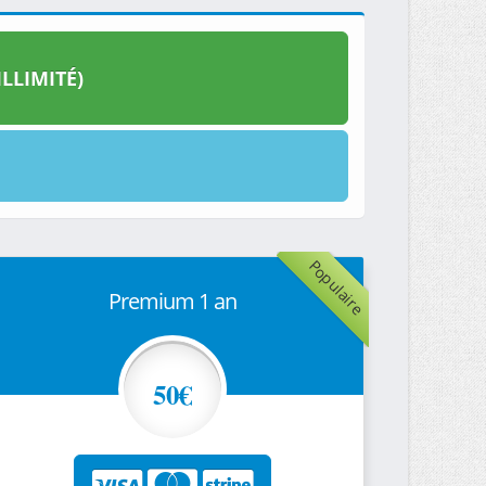
LLIMITÉ)
Populaire
Premium 1 an
50€