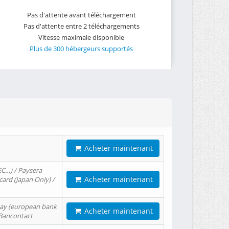
Pas d'attente avant téléchargement
Pas d'attente entre 2 téléchargements
Vitesse maximale disponible
Plus de 300 hébergeurs supportés
Acheter maintenant
EC…) / Paysera
Acheter maintenant
card (Japan Only) /
tPay (european bank
Acheter maintenant
/ Bancontact