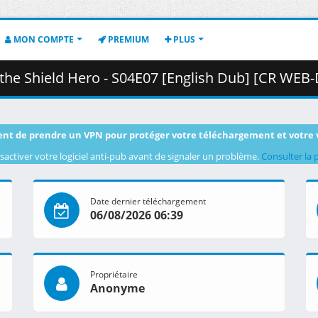
MON COMPTE
PREMIUM
PLUS
Hero - S04E07 [English Dub] [CR WEB-DL 720p] [1C12C1AE].mkv.001 (
nt de prendre un VPN pour protéger votre téléchargement et votre 
sactiver votre logiciel anti-pub avant de signaler un problème.
Consulter la 
Date dernier téléchargement
06/08/2026 06:39
Propriétaire
Anonyme