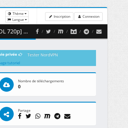
Thème
Inscription
Connexion
Langue
 353.63 MB )
vie privée
Tester NordVPN
page tutoriel
Nombre de téléchargements
0
Partage