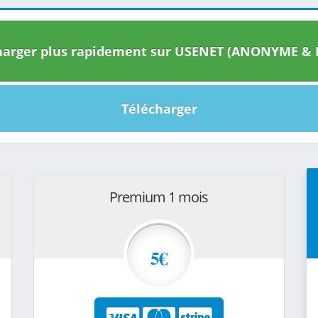
arger plus rapidement sur USENET (ANONYME & I
Télécharger
Premium 1 mois
5€