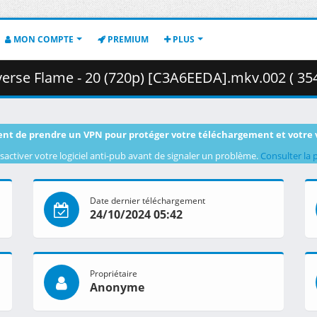
MON COMPTE
PREMIUM
PLUS
erse Flame - 20 (720p) [C3A6EEDA].mkv.002 ( 35
nt de prendre un VPN pour protéger votre téléchargement et votre 
sactiver votre logiciel anti-pub avant de signaler un problème.
Consulter la 
Date dernier téléchargement
24/10/2024 05:42
Propriétaire
Anonyme