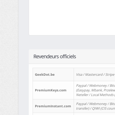
Revendeurs officiels
GeekDot.be
Visa / Mastercard / Stripe
Paypal / Webmoney / Bitc
PremiumKeys.com
(Easypay, Mbank, Przelewy2
Neteller / Local Methods
Paypal / Webmoney / Bitc
PremiumInstant.com
transfer) / QIWI (CIS coun