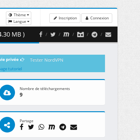
Thème
Inscription
Connexion
Langue
4.30 MB )
vie privée
Tester NordVPN
page tutoriel
Nombre de téléchargements
9
Partage