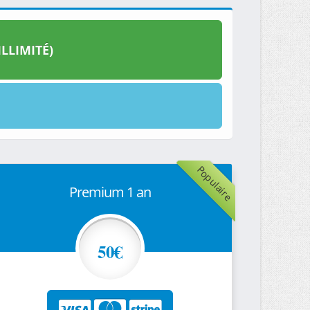
LLIMITÉ)
Populaire
Premium 1 an
50€