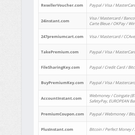
ResellerVoucher.com
Paypal / Visa / MasterCar
Visa / Mastercard / Banco
24instant.com
Carte Bleue / OKPay / Wi
247premiumcart.com
Visa / Mastercard / CCAv
TakePremium.com
Paypal / Visa / MasterCar
FileSharingKey.com
Paypal / Credit Card / Bitc
BuyPremiumKey.com
Paypal / Visa / Masterca
Webmoney / Coingate (BTC
AccountInstant.com
SafetyPay, EUROPEAN Bank
PremiumCoupon.com
Paypal / Webmoney / Bitc
PlusInstant.com
Bitcoin / Perfect Money /