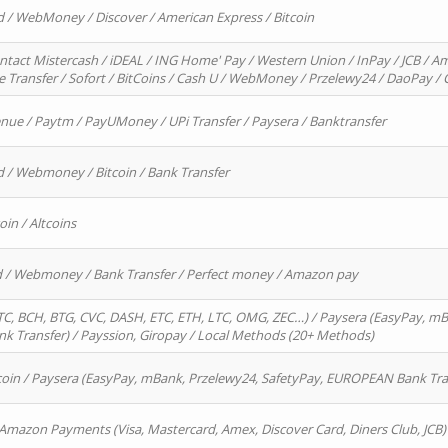
d / WebMoney / Discover / American Express / Bitcoin
ntact Mistercash / iDEAL / ING Home' Pay / Western Union / InPay / JCB / Am
re Transfer / Sofort / BitCoins / Cash U / WebMoney / Przelewy24 / DaoPay 
enue / Paytm / PayUMoney / UPi Transfer / Paysera / Banktransfer
d / Webmoney / Bitcoin / Bank Transfer
oin / Altcoins
rd / Webmoney / Bank Transfer / Perfect money / Amazon pay
, BCH, BTG, CVC, DASH, ETC, ETH, LTC, OMG, ZEC…) / Paysera (EasyPay, mB
 Transfer) / Payssion, Giropay / Local Methods (20+ Methods)
oin / Paysera (EasyPay, mBank, Przelewy24, SafetyPay, EUROPEAN Bank Transf
 Amazon Payments (Visa, Mastercard, Amex, Discover Card, Diners Club, JCB)