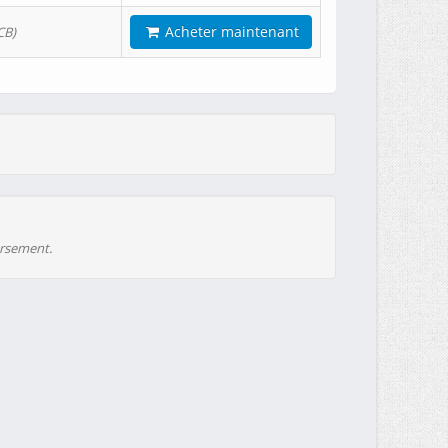
Acheter maintenant
CB)
ursement.