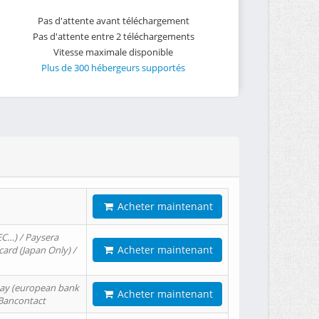
Pas d'attente avant téléchargement
Pas d'attente entre 2 téléchargements
Vitesse maximale disponible
Plus de 300 hébergeurs supportés
Acheter maintenant
EC…) / Paysera
Acheter maintenant
card (Japan Only) /
tPay (european bank
Acheter maintenant
/ Bancontact